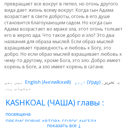
превращает все вокруг в пепел, но огонь другого
вида дает жизнь всему вокруг. Когда сын Адама
возрастает в свете доброты, огонь в его душе
становится благоухающим садом. Но когда сын
Адама возрастает во мраке зла, этот огонь толкает
его в жерло ада. Что такое добро и зло? Это два
названия для образа мыслей. Если образ мыслей
взращивает праведность и любовь к Богу, это
добро. Но если образ мыслей взращивает любовь к
чему-то другому, кроме Бога, это зло. Добро имеет
корень в Боге, а зло имеет корень в сатане.
میں بھی
English
(
Английский
)
اردو
(
Урду
)
یہ تحریر
دستیاب ہے۔
KASHKOAL (ЧАША) главы :
посвящена
ПРЕДИСЛОВИЕ АВТОРА: ГОЛОС АНГЕЛА
показать все ↓