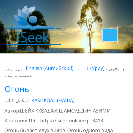
Toggle
navigatio
میں بھی
English
(
Английский
)
اردو
(
Урду
)
یہ تحریر
دستیاب ہے۔
Огонь
مکمل کتاب :
KASHKOAL (ЧАША)
Автор:ШЕЙХ КХВАДЖА ШАМСУДДИН АЗИМИ
Короткий URL:
https://iseek.online/?p=3413
Огонь бывает двух видов. Огонь одного вида