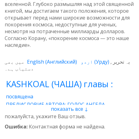
вселенной. Глубоко размышляя над этой священной
книгой, мы достигаем такого положения, которое
открывает перед нами широкие возможности для
покорения космоса, недоступные для ученых,
несмотря на потраченные миллиарды долларов.
Согласно Корану, «покорение космоса — это наше
наследие».
میں بھی
English
(
Английский
)
اردو
(
Урду
)
یہ تحریر
دستیاب ہے۔
KASHKOAL (ЧАША) главы :
посвящена
ПРЕДИСЛОВИЕ АВТОРА: ГОЛОС АНГЕЛА
показать все ↓
1 - Энергия
2 - Атом
3 - Восток и Запад
пожалуйста, укажите Ваш отзыв.
4 - Пространственные нити
5 - Звучащая глина
Ошибка:
Контактная форма не найдена.
6 - Итог
7 - Качества
8 - وجدان
9 - Предназначение
10 - Вселенская миссия