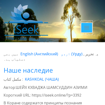
Toggle
navigatio
میں بھی
English
(
Английский
)
اردو
(
Урду
)
یہ تحریر
دستیاب ہے۔
Наше наследие
مکمل کتاب :
KASHKOAL (ЧАША)
Автор:ШЕЙХ КХВАДЖА ШАМСУДДИН АЗИМИ
Короткий URL:
https://iseek.online/?p=3392
В Коране содержатся принципы познания