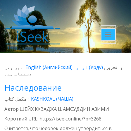
Toggle
navigatio
میں بھی
English
(
Английский
)
اردو
(
Урду
)
یہ تحریر
دستیاب ہے۔
Наследование
مکمل کتاب :
KASHKOAL (ЧАША)
Автор:ШЕЙХ КХВАДЖА ШАМСУДДИН АЗИМИ
Короткий URL:
https://iseek.online/?p=3268
Считается, что человек должен утвердиться в