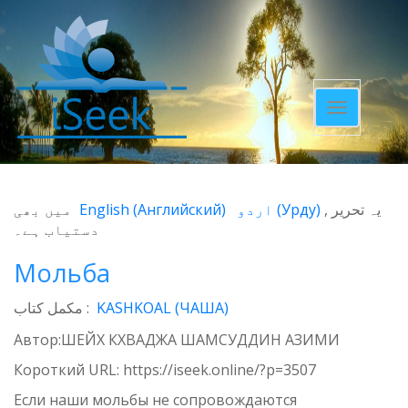
Toggle
navigatio
میں بھی
English
(
Английский
)
اردو
(
Урду
)
یہ تحریر
دستیاب ہے۔
Мольба
مکمل کتاب :
KASHKOAL (ЧАША)
Автор:ШЕЙХ КХВАДЖА ШАМСУДДИН АЗИМИ
Короткий URL:
https://iseek.online/?p=3507
Если наши мольбы не сопровождаются