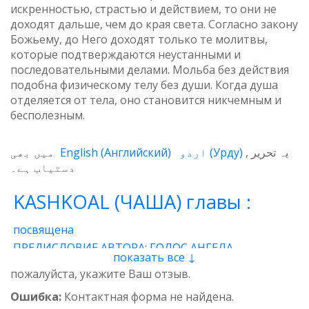
искренностью, страстью и действием, то они не
доходят дальше, чем до края света. Согласно закону
Божьему, до Него доходят только те молитвы,
которые подтверждаются неустанными и
последовательными делами. Мольба без действия
подобна физическому телу без души. Когда душа
отделяется от тела, оно становится никчемным и
бесполезным.
میں بھی
English
(
Английский
)
اردو
(
Урду
)
یہ تحریر
دستیاب ہے۔
KASHKOAL (ЧАША) главы :
посвящена
ПРЕДИСЛОВИЕ АВТОРА: ГОЛОС АНГЕЛА
показать все ↓
1 - Энергия
2 - Атом
3 - Восток и Запад
пожалуйста, укажите Ваш отзыв.
4 - Пространственные нити
5 - Звучащая глина
Ошибка:
Контактная форма не найдена.
6 - Итог
7 - Качества
8 - وجدان