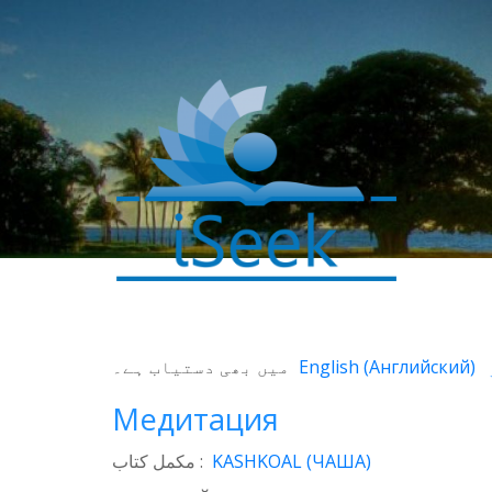
0
SHARES
میں بھی دستیاب ہے۔
English
(
Английский
)
Facebook
Медитация
Twitter
مکمل کتاب :
KASHKOAL (ЧАША)
WhatsApp