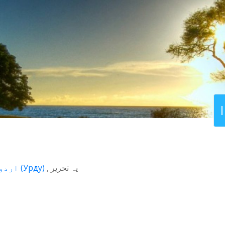
اردو
(
Урду
)
یہ تحریر