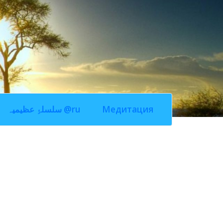
سلسلۂِ عظیمیہ @ru
Медитация