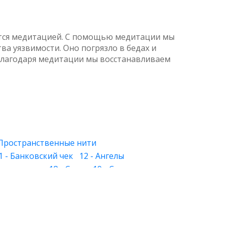
ается медитацией. С помощью медитации мы
ва уязвимости. Оно погрязло в бедах и
. Благодаря медитации мы восстанавливаем
 Пространственные нити
1 - Банковский чек
12 - Ангелы
 Знакомство
18 - Слуга
19 - Слеза
 - Лица
27 - Хорошее и дурное
28 - Круг
й свет
34 - Растения и камни
39 - Физическое тело
40 - Будущее
и вера
46 - Обман зрения