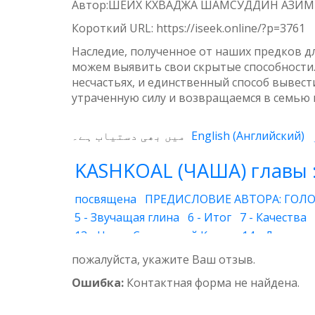
Автор:ШЕЙХ КХВАДЖА ШАМСУДДИН АЗИ
Weibo
Короткий URL:
https://iseek.online/?p=3761
Наследие, полученное от наших предков д
можем выявить свои скрытые способности. 
несчастьях, и единственный способ вывест
утраченную силу и возвращаемся в семью 
میں بھی دستیاب ہے۔
English
(
Английский
)
KASHKOAL (ЧАША) главы 
посвящена
ПРЕДИСЛОВИЕ АВТОРА: ГОЛО
5 - Звучащая глина
6 - Итог
7 - Качества
13 - Наука Священной Книги
14 - Духовны
20 - Друг Бога
21 - Супружеская жизнь
22
пожалуйста, укажите Ваш отзыв.
29 - Вера
30 - Воздушный шар
31 - Глуб
Ошибка:
Контактная форма не найдена.
35 - Утренний ветерок
36 - Божественный
41 - Благочестие
42 - Ясная и понятная кн