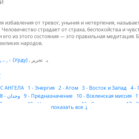
МИ
ля избавления от тревог, уныния и нетерпения, назыв
Человечество страдает от страха, беспокойства и чувст
и его из этого состояния — это правильная медитация
великих народов.
اردو
(
Урду
)
یہ تحریر
:
С АНГЕЛА
1 - Энергия
2 - Атом
3 - Восток и Запад
4 -
8 - وجدان
9 - Предназначение
10 - Вселенская миссия
1
й человек
15 - Умиротворение
16 - Страх и горе
17 -
показать все ↓
 - Волны сознания
23 - Сон
24 - Цвет
25 - Имя духа
26
инное подсознание
32 - Наследование
33 - Божественны
 свет и преисподняя
37 - Молитва
38 - Самопроверка
ига
43 - Сознание дервиша
44 - Ножницы
45 - Любовь 