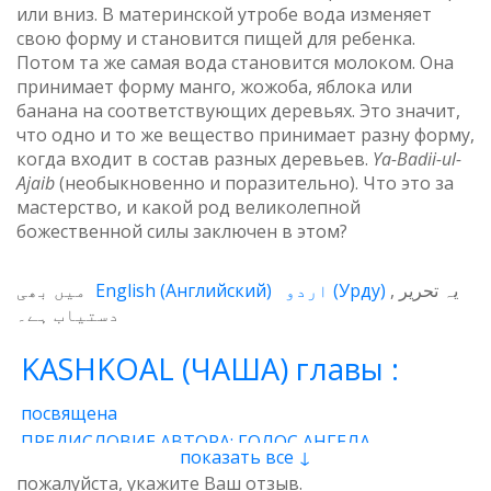
или вниз. В материнской утробе вода изменяет
свою форму и становится пищей для ребенка.
Потом та же самая вода становится молоком. Она
принимает форму манго, жожоба, яблока или
банана на соответствующих деревьях. Это значит,
что одно и то же вещество принимает разну форму,
когда входит в состав разных деревьев.
Ya-
Badii-
ul-
Ajaib
(необыкновенно и поразительно). Что это за
мастерство, и какой род великолепной
божественной силы заключен в этом?
میں بھی
English
(
Английский
)
اردو
(
Урду
)
یہ تحریر
دستیاب ہے۔
KASHKOAL (ЧАША) главы :
посвящена
ПРЕДИСЛОВИЕ АВТОРА: ГОЛОС АНГЕЛА
показать все ↓
1 - Энергия
2 - Атом
3 - Восток и Запад
пожалуйста, укажите Ваш отзыв.