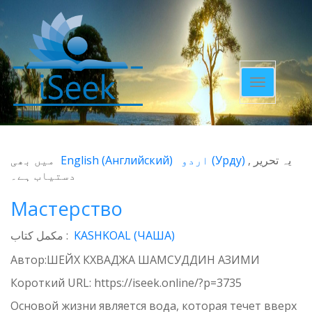
Toggle
navigatio
میں بھی
English
(
Английский
)
اردو
(
Урду
)
یہ تحریر
دستیاب ہے۔
Мастерство
مکمل کتاب :
KASHKOAL (ЧАША)
Автор:ШЕЙХ КХВАДЖА ШАМСУДДИН АЗИМИ
Короткий URL:
https://iseek.online/?p=3735
Основой жизни является вода, которая течет вверх