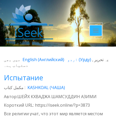
Toggle
navigatio
میں بھی
English
(
Английский
)
اردو
(
Урду
)
یہ تحریر
دستیاب ہے۔
Испытание
مکمل کتاب :
KASHKOAL (ЧАША)
Автор:ШЕЙХ КХВАДЖА ШАМСУДДИН АЗИМИ
Короткий URL:
https://iseek.online/?p=3873
Все религии учат, что этот мир является местом