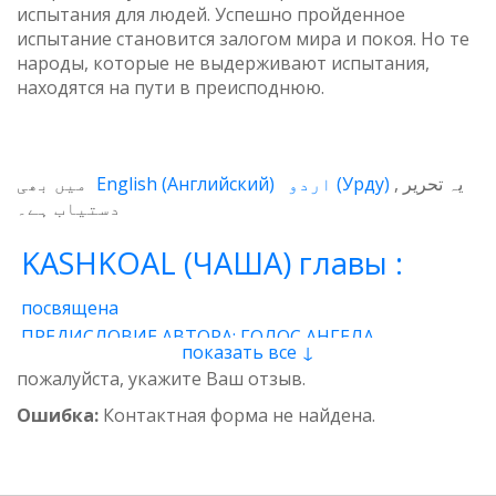
испытания для людей. Успешно пройденное
испытание становится залогом мира и покоя. Но те
народы, которые не выдерживают испытания,
находятся на пути в преисподнюю.
میں بھی
English
(
Английский
)
اردو
(
Урду
)
یہ تحریر
دستیاب ہے۔
KASHKOAL (ЧАША) главы :
посвящена
ПРЕДИСЛОВИЕ АВТОРА: ГОЛОС АНГЕЛА
показать все ↓
1 - Энергия
2 - Атом
3 - Восток и Запад
пожалуйста, укажите Ваш отзыв.
4 - Пространственные нити
5 - Звучащая глина
Ошибка:
Контактная форма не найдена.
6 - Итог
7 - Качества
8 - وجدان
9 - Предназначение
10 - Вселенская миссия
11 - Банковский чек
12 - Ангелы