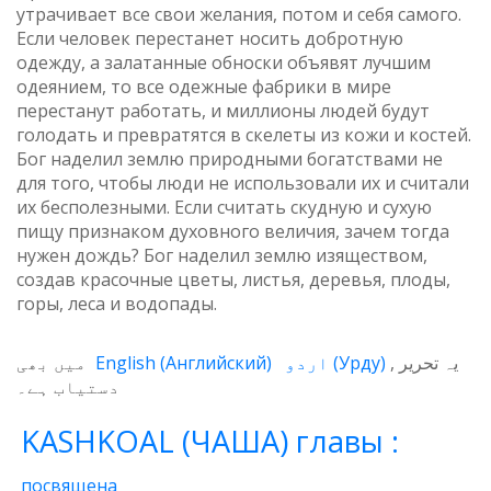
утрачивает все свои желания, потом и себя самого.
Если человек перестанет носить добротную
одежду, а залатанные обноски объявят лучшим
одеянием, то все одежные фабрики в мире
перестанут работать, и миллионы людей будут
голодать и превратятся в скелеты из кожи и костей.
Бог наделил землю природными богатствами не
для того, чтобы люди не использовали их и считали
их бесполезными. Если считать скудную и сухую
пищу признаком духовного величия, зачем тогда
нужен дождь? Бог наделил землю изяществом,
создав красочные цветы, листья, деревья, плоды,
горы, леса и водопады.
میں بھی
English
(
Английский
)
اردو
(
Урду
)
یہ تحریر
دستیاب ہے۔
KASHKOAL (ЧАША) главы :
посвящена