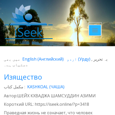
Toggle
navigatio
میں بھی
English
(
Английский
)
اردو
(
Урду
)
یہ تحریر
دستیاب ہے۔
Изящество
مکمل کتاب :
KASHKOAL (ЧАША)
Автор:ШЕЙХ КХВАДЖА ШАМСУДДИН АЗИМИ
Короткий URL:
https://iseek.online/?p=3418
Праведная жизнь не означает, что человек