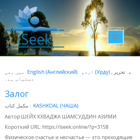
Toggle
navigatio
میں بھی
English
(
Английский
)
اردو
(
Урду
)
یہ تحریر
دستیاب ہے۔
Залог
مکمل کتاب :
KASHKOAL (ЧАША)
Автор:ШЕЙХ КХВАДЖА ШАМСУДДИН АЗИМИ
Короткий URL:
https://iseek.online/?p=3158
Физическое счастье и несчастье — это преходящие