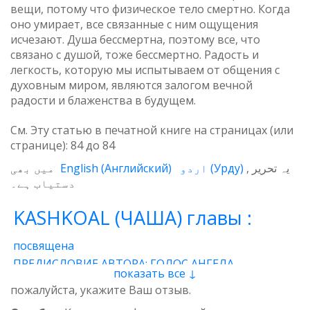
вещи, потому что физическое тело смертно. Когда
оно умирает, все связанные с ним ощущения
исчезают. Душа бессмертна, поэтому все, что
связано с душой, тоже бессмертно. Радость и
легкость, которую мы испытываем от общения с
духовным миром, являются залогом вечной
радости и блаженства в будущем.
См. Эту статью в печатной книге на страницах (или
странице):
84
до
84
میں بھی
English
(
Английский
)
اردو
(
Урду
)
یہ تحریر
دستیاب ہے۔
KASHKOAL (ЧАША) главы :
посвящена
ПРЕДИСЛОВИЕ АВТОРА: ГОЛОС АНГЕЛА
показать все ↓
1 - Энергия
2 - Атом
3 - Восток и Запад
пожалуйста, укажите Ваш отзыв.
4 - Пространственные нити
5 - Звучащая глина