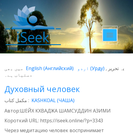
Toggle
navigatio
میں بھی
English
(
Английский
)
اردو
(
Урду
)
یہ تحریر
دستیاب ہے۔
Духовный человек
مکمل کتاب :
KASHKOAL (ЧАША)
Автор:ШЕЙХ КХВАДЖА ШАМСУДДИН АЗИМИ
Короткий URL:
https://iseek.online/?p=3343
Через медитацию человек воспринимает