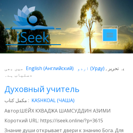
Toggle
navigatio
میں بھی
English
(
Английский
)
اردو
(
Урду
)
یہ تحریر
دستیاب ہے۔
Духовный учитель
مکمل کتاب :
KASHKOAL (ЧАША)
Автор:ШЕЙХ КХВАДЖА ШАМСУДДИН АЗИМИ
Короткий URL:
https://iseek.online/?p=3615
Знание души открывает двери к знанию Бога. Для