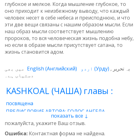
глубокое и мелкое. Когда мышление глубокое, то
оно приходит к неизбежному выводу, что каждый
человек несет в себе небеса и преисподнюю, и что
эти две вещи связаны с нашим образом мысли. Если
наш образ мысли соответствует мышлению
пророков, то вся человеческая жизнь подобна небу,
но если в образе мысли присутствует сатана, то
жизнь становится адом.
میں بھی
English
(
Английский
)
اردو
(
Урду
)
یہ تحریر
دستیاب ہے۔
KASHKOAL (ЧАША) главы :
посвящена
ПРЕДИСЛОВИЕ АВТОРА: ГОЛОС АНГЕЛА
показать все ↓
1 - Энергия
2 - Атом
3 - Восток и Запад
пожалуйста, укажите Ваш отзыв.
4 - Пространственные нити
5 - Звучащая глина
Ошибка:
Контактная форма не найдена.
6 - Итог
7 - Качества
8 - وجدان