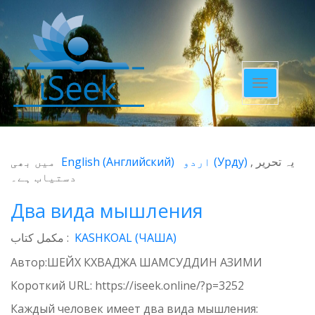
Toggle
navigatio
میں بھی
English
(
Английский
)
اردو
(
Урду
)
یہ تحریر
دستیاب ہے۔
Два вида мышления
مکمل کتاب :
KASHKOAL (ЧАША)
Автор:ШЕЙХ КХВАДЖА ШАМСУДДИН АЗИМИ
Короткий URL:
https://iseek.online/?p=3252
Каждый человек имеет два вида мышления: