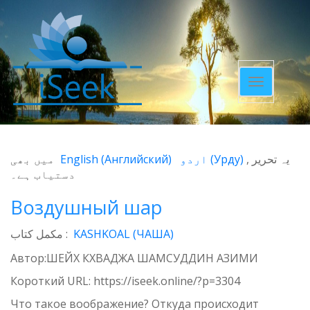
Toggle
navigatio
میں بھی
English
(
Английский
)
اردو
(
Урду
)
یہ تحریر
دستیاب ہے۔
Воздушный шар
مکمل کتاب :
KASHKOAL (ЧАША)
Автор:ШЕЙХ КХВАДЖА ШАМСУДДИН АЗИМИ
Короткий URL:
https://iseek.online/?p=3304
Что такое воображение? Откуда происходит