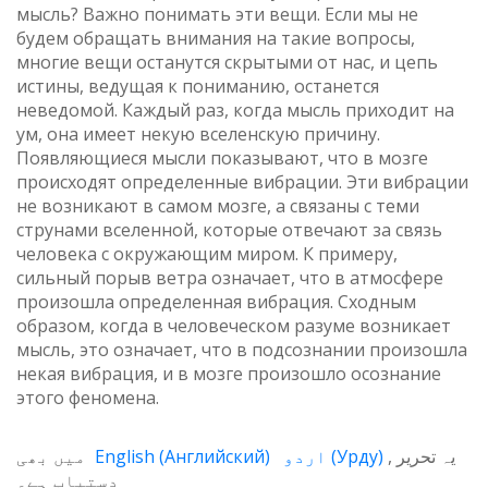
мысль? Важно понимать эти вещи. Если мы не
будем обращать внимания на такие вопросы,
многие вещи останутся скрытыми от нас, и цепь
истины, ведущая к пониманию, останется
неведомой. Каждый раз, когда мысль приходит на
ум, она имеет некую вселенскую причину.
Появляющиеся мысли показывают, что в мозге
происходят определенные вибрации. Эти вибрации
не возникают в самом мозге, а связаны с теми
струнами вселенной, которые отвечают за связь
человека с окружающим миром. К примеру,
сильный порыв ветра означает, что в атмосфере
произошла определенная вибрация. Сходным
образом, когда в человеческом разуме возникает
мысль, это означает, что в подсознании произошла
некая вибрация, и в мозге произошло осознание
этого феномена.
میں بھی
English
(
Английский
)
اردو
(
Урду
)
یہ تحریر
دستیاب ہے۔