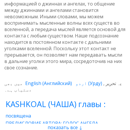
информацией о джиннах и ангелах, то общение
между джиннами и ангелами становится
невозможным. Иными словами, мы можем
воспринимать мысленные волны всех существ во
вселенной, а передача мыслей является основой для
контакта с любым существом. Наше подсознание
находится в постоянном контакте с дальними
уголками вселенной. Поскольку этот контакт не
прерывается, он позволяет нам передавать мысли
в дальние уголки этого мира, сосредоточив на них
свое сознание.
میں بھی
English
(
Английский
)
اردو
(
Урду
)
یہ تحریر
دستیاب ہے۔
KASHKOAL (ЧАША) главы :
посвящена
ПРЕДИСЛОВИЕ АВТОРА: ГОЛОС АНГЕЛА
показать все ↓