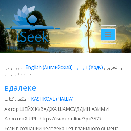
Toggle
navigatio
میں بھی
English
(
Английский
)
اردو
(
Урду
)
یہ تحریر
دستیاب ہے۔
вдалеке
مکمل کتاب :
KASHKOAL (ЧАША)
Автор:ШЕЙХ КХВАДЖА ШАМСУДДИН АЗИМИ
Короткий URL:
https://iseek.online/?p=3577
Если в сознании человека нет взаимного обмена