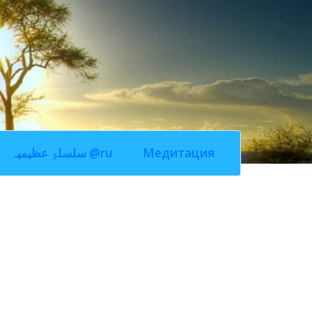
سلسلۂِ عظیمیہ @ru
Медитация