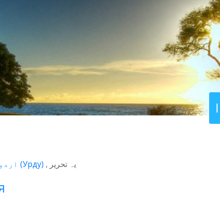
اردو
(
Урду
)
یہ تحریر
я