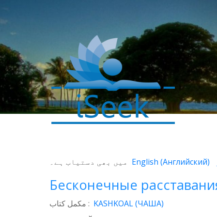
0
SHARES
میں بھی دستیاب ہے۔
English
(
Английский
)
Facebook
Бесконечные расставани
Twitter
WhatsApp
مکمل کتاب :
KASHKOAL (ЧАША)