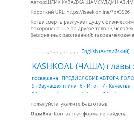
Weibo
Автор:ШЕЙХ КХВАДЖА ШАМСУДДИН АЗИ
Короткий URL:
https://iseek.online/?p=3526
Когда смерть разлучает душу с физическим
похоронено чье-то другое тело. О, челове
бесконечных расставаний; такова человече
میں بھی دستیاب ہے۔
English
(
Английский
)
KASHKOAL (ЧАША) главы 
посвящена
ПРЕДИСЛОВИЕ АВТОРА: ГОЛО
5 - Звучащая глина
6 - Итог
7 - Качества
13 - Наука Священной Книги
14 - Духовны
20 - Друг Бога
21 - Супружеская жизнь
22
пожалуйста, укажите Ваш отзыв.
29 - Вера
30 - Воздушный шар
31 - Глуб
Ошибка:
Контактная форма не найдена.
35 - Утренний ветерок
36 - Божественный
41 - Благочестие
42 - Ясная и понятная кн
47 - Подражание
48 - Покров
49 - Впеча