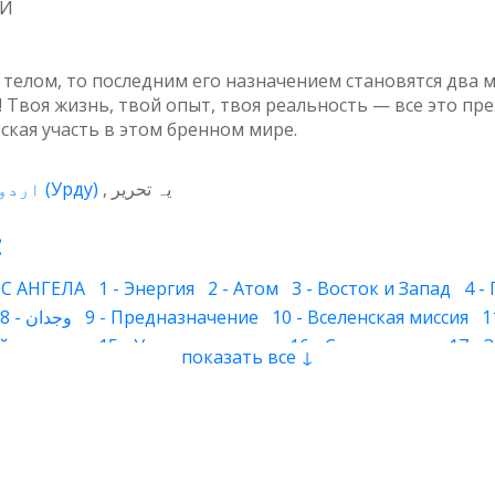
МИ
 телом, то последним его назначением становятся два м
к! Твоя жизнь, твой опыт, твоя реальность — все это пр
ская участь в этом бренном мире.
اردو
(
Урду
)
یہ تحریر
:
С АНГЕЛА
1 - Энергия
2 - Атом
3 - Восток и Запад
4 -
8 - وجدان
9 - Предназначение
10 - Вселенская миссия
1
й человек
15 - Умиротворение
16 - Страх и горе
17 -
показать все ↓
 - Волны сознания
23 - Сон
24 - Цвет
25 - Имя духа
26
инное подсознание
32 - Наследование
33 - Божественны
 свет и преисподняя
37 - Молитва
38 - Самопроверка
ига
43 - Сознание дервиша
44 - Ножницы
45 - Любовь 
тления
50 - Огненный столп
51 - Рабство
52 - Мусорно