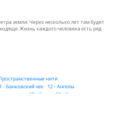
етра земли. Через несколько лет там будет
еходяще. Жизнь каждого человека есть ряд
 Пространственные нити
1 - Банковский чек
12 - Ангелы
 Знакомство
18 - Слуга
19 - Слеза
 - Лица
27 - Хорошее и дурное
28 - Круг
й свет
34 - Растения и камни
39 - Физическое тело
40 - Будущее
и вера
46 - Обман зрения
е ведро
53 - خلوص
54 - Современный мир