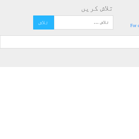
تلاش کریں
تلاش کرنے کے لئے یہاں ٹائپ کریں
For 