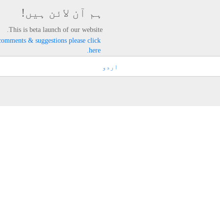
ہم آن لائن ہیں!
This is beta launch of our website.
comments & suggestions please click
here.
اردو