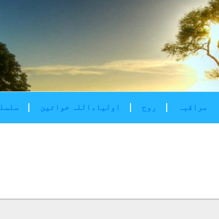
مراقبہ
روح
اولیاءاللہ خواتین
سلسلۂ