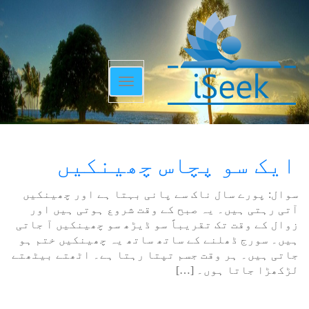
Toggle
navigation
ایک سو پچاس چھینکیں
سوال: پورے سال ناک سے پانی بہتا ہے اور چھینکیں
آتی رہتی ہیں۔ یہ صبح کے وقت شروع ہوتی ہیں اور
زوال کے وقت تک تقریباً سو ڈیڑھ سو چھینکیں آ جاتی
ہیں۔ سورج ڈھلنے کے ساتھ ساتھ یہ چھینکیں ختم ہو
جاتی ہیں۔ ہر وقت جسم تپتا رہتا ہے۔ اٹھتے بیٹھتے
لڑکھڑا جاتا ہوں۔ […]