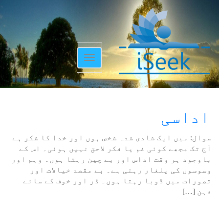
Toggle
navigation
اداسی
سوال: میں ایک شادی شدہ شخص ہوں اور خدا کا شکر ہے
آج تک مجھے کوئی غم یا فکر لاحق نہیں ہوئی۔ اس کے
باوجود ہر وقت اداس اور بے چین رہتا ہوں۔ وہم اور
وسوسوں کی یلغار رہتی ہے۔ بے مقصد خیالات اور
تصورات میں ڈوبا رہتا ہوں۔ ڈر اور خوف کے سائے
ذہن […]