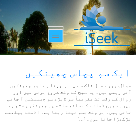
Toggle
navigation
ایک سو پچاس چھینکیں
سوال: پورے سال ناک سے پانی بہتا ہے اور چھینکیں
آتی رہتی ہیں۔ یہ صبح کے وقت شروع ہوتی ہیں اور
زوال کے وقت تک تقریباً سو ڈیڑھ سو چھینکیں آ جاتی
ہیں۔ سورج ڈھلنے کے ساتھ ساتھ یہ چھینکیں ختم ہو
جاتی ہیں۔ ہر وقت جسم تپتا رہتا ہے۔ اٹھتے بیٹھتے
لڑکھڑا جاتا ہوں۔ […]