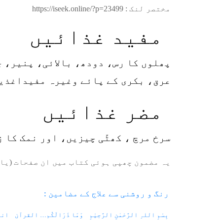
مختصر لنک :
https://iseek.online/?p=23499
مفید غذائیں
پھلوں کا رس، دودھ، بالائی، پنیر، 
عرق، بکری کے پائے وغیرہ مفیداغذی
مضر غذائیں
سرخ مرچ ، کھٹّی چیزیں، اور نمک کا 
یہ مضمون چھپی ہوئی کتاب میں ان صفحات (یا 
رنگ و روشنی سے علاج کے مضامین :
بِسْمِ اللہِ الرَّحْمٰنِ الرَّحِیْمِ
وَمَا ذَرَالَکُم… القرآن
انت