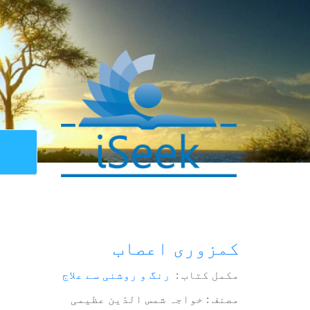
کمزوری اعصاب
مکمل کتاب :
رنگ و روشنی سے علاج
مصنف : خواجہ شمس الدّین عظیمی