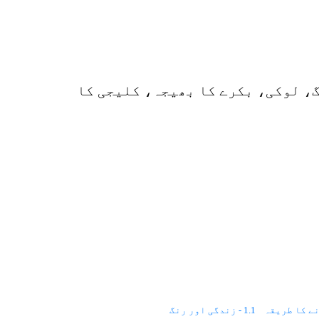
p
o
، لوکی، بکرے کا بھیجہ، کلیجی کا
ے کا طریقہ
1.1 - زندگی اور رنگ