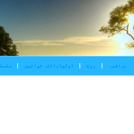
مراقبہ
روح
اولیاءاللہ خواتین
سلسلۂ