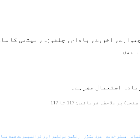
چھوارے، اخروٹ، بادام، چلغوزہ، میتھی کا ساگ
ہ ہیں۔
زیادہ استعمال مضرہے۔
صفحہ) پر ملاحظہ فرمائیں:
117
تا
117
ساب
بنظرِ خدمت
عرضِ مکرّر
رنگین بوتلیں اور ٹرانسپیرنٹ شیٹ بنان