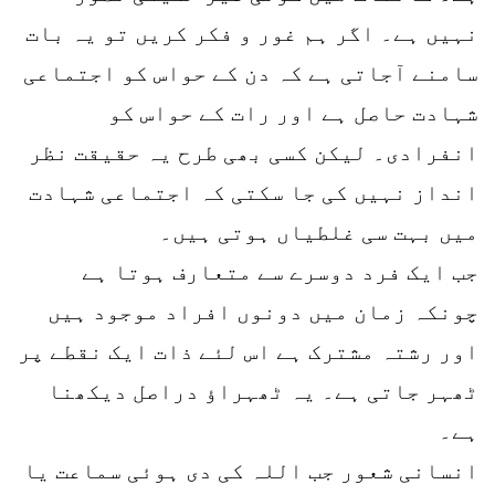
نہیں ہے۔ اگر ہم غور و فکر کریں تو یہ بات
سامنے آجاتی ہے کہ دن کے حواس کو اجتماعی
شہادت حاصل ہے اور رات کے حواس کو
انفرادی۔ لیکن کسی بھی طرح یہ حقیقت نظر
انداز نہیں کی جا سکتی کہ اجتماعی شہادت
میں بہت سی غلطیاں ہوتی ہیں۔
جب ایک فرد دوسرے سے متعارف ہوتا ہے
چونکہ زمان میں دونوں افراد موجود ہیں
اور رشتہ مشترک ہے اس لئے ذات ایک نقطے پر
ٹھہر جاتی ہے۔ یہ ٹھہراؤ دراصل دیکھنا
ہے۔
انسانی شعور جب اللہ کی دی ہوئی سماعت یا