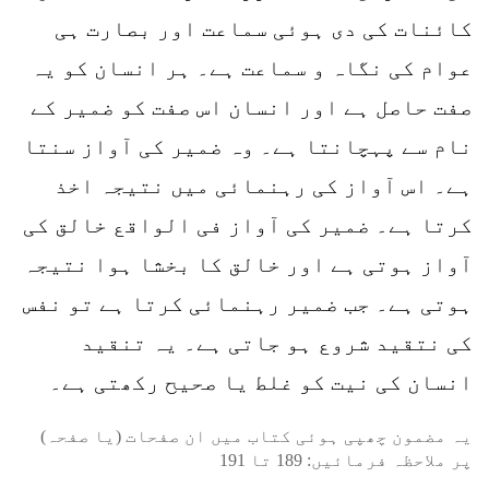
کائنات کی دی ہوئی سماعت اور بصارت ہی
عوام کی نگاہ و سماعت ہے۔ ہر انسان کو یہ
صفت حاصل ہے اور انسان اس صفت کو ضمیر کے
نام سے پہچانتا ہے۔ وہ ضمیر کی آواز سنتا
ہے۔ اس آواز کی رہنمائی میں نتیجہ اخذ
کرتا ہے۔ ضمیر کی آواز فی الواقع خالق کی
آواز ہوتی ہے اور خالق کا بخشا ہوا نتیجہ
ہوتی ہے۔ جب ضمیر رہنمائی کرتا ہے تو نفس
کی نتقید شروع ہو جاتی ہے۔ یہ تنقید
انسان کی نیت کو غلط یا صحیح رکھتی ہے۔
یہ مضمون چھپی ہوئی کتاب میں ان صفحات (یا صفحہ)
پر ملاحظہ فرمائیں:
189
تا
191