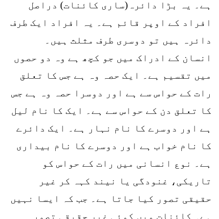
ہے۔ یہ بڑا دائرہ(ساری کائنات) دراصل
افراد کے اوپر قائم ہے۔ یہ افراد ایک طرف
دائرہ ہیں تو دوسری طرف مثلث ہیں۔
انسان کے ادراک میں جو کچھ ہے وہ دو حصوں
میں تقسیم ہے۔ ایک حصہ وہ ہے جس کا تعلق
رات کے حواس سے ہے اور دوسرا حصہ وہ ہے جس
کا تعلق دن کے حواس سے ہے۔ ایک کا نام لیل
ہے اور دوسرے کا نام نہار ہے۔ ایک دائرے
کا نام خواب ہے اور دوسرے کا نام بیداری
ہے۔ نوع انسانی میں رات کے حواس کو
تاریکی، غنودگی یا نیند کہہ کر غیر
حقیقی تصور کیا جاتا ہے۔ جب کہ ایسا نہیں
ہے۔ کائنات میں کوئی غیر حقیقی تصور