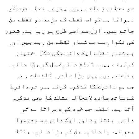
دو نقطے ہو جاتے ہیں۔ پھر یہ نقطہ خود کو
دہراتا ہے تو اس نقطے کے مزید دو نقطے بن
جاتے ہیں۔ ازل سے اسی طرح ہو رہا ہے۔ شعور
کی تکرار سے بے شمار نقطے بن رہے ہیں اور
بے شمار نقطے ایک دائرے کی شکل اختیار
کرلیتے ہیں۔ تمام دائرے مل کر بڑا دائرہ
بناتے ہیں۔ یہی بڑا دائرہ کائنات ہے۔
جب ہم دائرے کا تذکرہ کرتے ہیں تو دائرے
کے ساتھ ساتھ لامحالہ مثلث کا بھی تذکرہ
آتا ہے۔ نقطہ جب خود کو دہراتا ہے تو
دائرہ بنتا ہے اور ایک دائرے سے دوسرا
پھر تیسرا دائرہ بن کر بڑا دائرہ بنتا