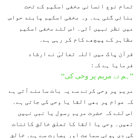
تمام نوع انسانی مخفی اسکیم کے تحت
بنائی گئی ہے۔ وہ مخفی اسکیم پابند حواس
میں نظر نہیں آتی۔ اس لئے مخفی اسکیم
مظاہر کے پیچھے کام کر رہی ہے۔
قرآن پاک میں اللہ تعالیٰ نے ارشاد
فرمایا ہے کہ:
’’ہم نے مریم پر وحی کی‘‘
مریم پر وحی کرنے سے یہ بات سامنے آتی ہے
کہ عوام پر بھی القا یا وحی کی جاتی ہے۔
اس لئے کہ حضرت مریم رسول یا نبی نہیں
تھیں۔ وحی یا القا کا تعلق خالق کائنات
کی دی ہوئی سماعت اور بصارت سے ہے۔ خالق