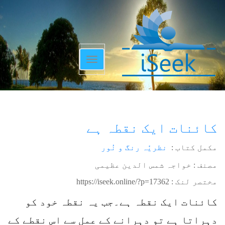
Toggle
navigation
کائنات ایک نقطہ ہے
مکمل کتاب :
نظریٗہ رنگ و نُور
مصنف : خواجہ شمس الدین عظیمی
مختصر لنک :
https://iseek.online/?p=17362
کائنات ایک نقطہ ہے۔جب یہ نقطہ خود کو
دہراتا ہے تو دہرانے کے عمل سے اس نقطے کے