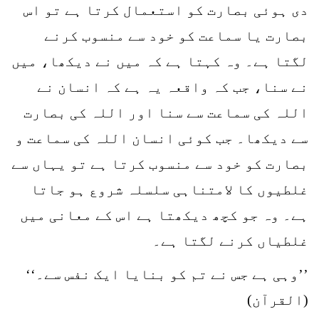
دی ہوئی بصارت کو استعمال کرتا ہے تو اس
بصارت یا سماعت کو خود سے منسوب کرنے
لگتا ہے۔ وہ کہتا ہے کہ میں نے دیکھا، میں
نے سنا، جب کہ واقعہ یہ ہے کہ انسان نے
اللہ کی سماعت سے سنا اور اللہ کی بصارت
سے دیکھا۔ جب کوئی انسان اللہ کی سماعت و
بصارت کو خود سے منسوب کرتا ہے تو یہاں سے
غلطیوں کا لامتناہی سلسلہ شروع ہو جاتا
ہے۔ وہ جو کچھ دیکھتا ہے اس کے معانی میں
غلطیاں کرنے لگتا ہے۔
’’وہی ہے جس نے تم کو بنایا ایک نفس سے۔‘‘
(القرآن)