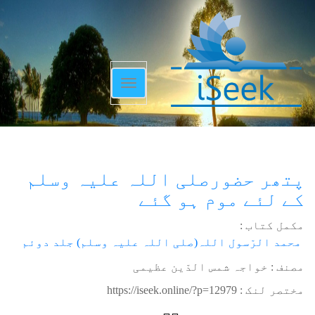
Toggle
navigation
پتھر حضورصلی اللہ علیہ وسلم
کے لئے موم ہو گئے
مکمل کتاب :
محمد الرّسول اللہ(صلی اللہ علیہ وسلم) جلد دوئم
مصنف : خواجہ شمس الدّین عظیمی
مختصر لنک :
https://iseek.online/?p=12979