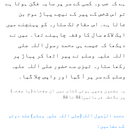
ہے کہ جب وہ کسی کے سر پر سایہ فگن ہوتا ہے
تو اس شخص کے پیر کے نیچے پہاڑ موم بن
جاتا ہے۔ اس مقام تک ستارہ کو پہنچنے میں
ایک لاکھ سال کا وقفہ چاہیئے تھا۔ میں نے
دیکھا کہ جیسے ہی محمد رسول اللہ صلی
اللہ علیہ وسلم نے پیر اٹھا کر پہاڑ پر
رکھا ستارہ تیزی سے حضور صلی اللہ علیہ
وسلم کے سر پر آ گیا اور واپس چلا گیا۔
یہ مضمون چھپی ہوئی کتاب میں ان صفحات (یا صفحہ)
پر ملاحظہ فرمائیں:
84
تا
84
محمد الرّسول اللہ(صلی اللہ علیہ وسلم) جلد دوئم
کے مضامین :