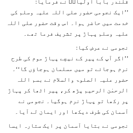
قلندر بابا اولیاءؒ نے فرمایا:
’’ایک نجومی حضور صلی اللہ علیہ وسلم کی
خدمت میں حاضر ہوا۔ اس وقت حضور صلی اللہ
علیہ وسلم پہاڑ پر تشریف فرما تھے۔
نجومی نے عرض کیا:
’’اگر آپ کے پیر کے نیچے پہاڑ موم کی طرح
نرم ہوجائے تو میں مسلمان ہوجاؤں گا‘‘۔
حضور علیہ الصلوۃ والسلام نے بسم اللہ
الرحمٰن الرحیم پڑھ کر، پیر اٹھا کر پہاڑ
پر رکھا تو پہاڑ نرم ہوگیا۔ نجومی نے
آسمان کی طرف دیکھا اور ایمان لے آیا۔
نجومی نے بتایا آسمان پر ایک ستارہ ایسا