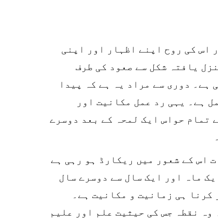
 اس کی روح اپنے اظہار اور اپنی
نزل یافتہ شکل سے صعود کی طرف
 ہے۔ دوری سے مراد یہ ہے کہ پیدا
مل ہے۔ یہی رد عمل مکانیت اور
ے تمام حواس ایک لمحہ کے بعد دوسرے
ت اس کے شعور میں ریکارڈ ہو رہی ہے
یک ماہ اور ایک سال سے دوسرے سال
 کرنا ہی زمانیت و مکانیت ہے۔
 وہ نقطہ جس کی حیثیت علم اور علیم