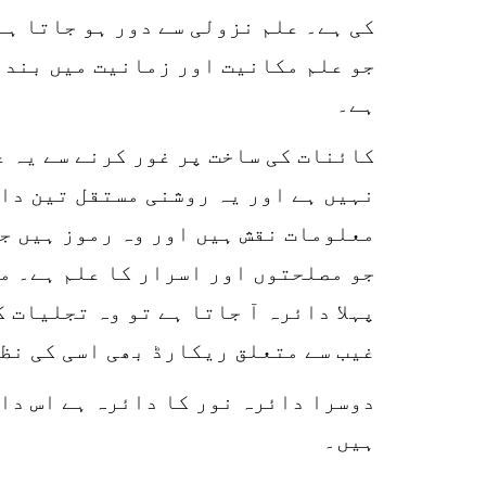
کی ہے۔ علم نزولی سے دور ہو جاتا ہے
جو علم مکانیت اور زمانیت میں بند ہ
ہے۔
کائنات کی ساخت پر غور کرنے سے یہ ع
نہیں ہے اور یہ روشنی مستقل تین دا
معلومات نقش ہیں اور وہ رموز ہیں جن
جو مصلحتوں اور اسرار کا علم ہے۔ ما
پہلا دائرہ آ جاتا ہے تو وہ تجلیات 
غیب سے متعلق ریکارڈ بھی اسی کی نظ
دوسرا دائرہ نور کا دائرہ ہے اس دا
ہیں۔