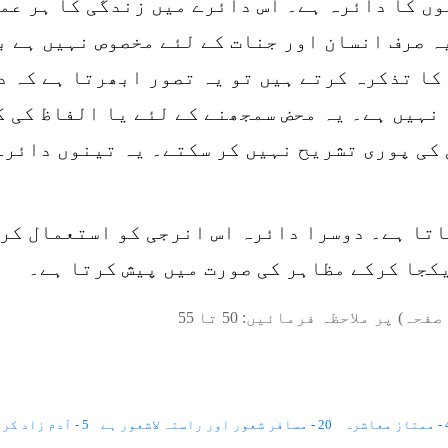
ں کا دائرہ ہے۔ اس دائرے میں زندگی کا ہر عم
یہ صرف انسان اور جنات کے لئے مخصوص نہیں ہے 
کا تذکرہ کرتے ہیں تو یہ تصور ابھرتا ہے کہ د
نہیں ہے۔ یہ محض سمجھنے کے لئے یا الفاظ کی ک
کی پوری تشریح نہیں کر سکتے۔ یہ تینوں دائرے 
دائروں میں پہلا دائرہ Energyبناتا ہے۔ دوسرا دائرہ اس انرجی ک
کجا کرکے مظاہر کی صورت میں پیش کرتا ہے۔
صفحہ) پر ملاحظہ فرمائیں:
50
تا
55
معاشرہ
20 - مسافر شعور اور راستہ لاشعور ہے
5 - آدم زاد کروڑوں دنیاؤں میں آباد ہے