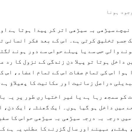
وجود ہونا
نیچے سیڑھی بہ سیڑھی اتر کر پیدا ہوتا ہے اور
 جسم تخلیق کرتی ہے۔ اس کے بعد فکر انسانی ت
نے والی حس سے یا پہلے حواس سے دور ہونے لگتی
ں داخل ہوتا تو پہلا دن زندگی کے نزول کا رد ع
 ہوا اس کی تمام صفات اس کے تمام اعضاء، اس ک
بدیلی دراصل زمانیت اور مکانیت کا پھیلاؤ ہے۔
ت کو سمجھ رہا ہے یا غیر اختیاری طور پر یہ با
ے میں داخل ہو گیا ہوں۔ ایک گھنٹہ، ایک دن، ا
میں درجہ بہ درجہ سیڑھی بہ سیڑھی حواس کا سفر
ہفتے، مہینے اور سال گزرنے کا مطلب یہ ہے کہ