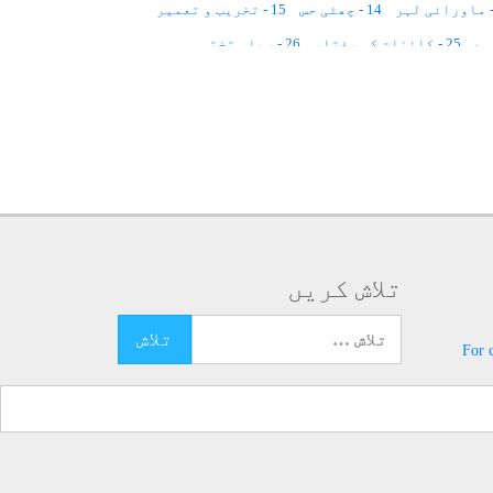
14 - چھٹی حس
15 - تخریب و تعمیر
25 - کائنات کی رفتار
26 - سیاہ تختہ
33 - کائنات ایک نقطہ ہے
34 - مذہب
تلاش کریں
تلاش کرنے کے لئے یہاں ٹائپ کریں
For 