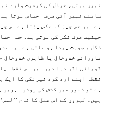
نہیں ہوتی، خیال کی کیفیت وارد نہی
سامنے نہیں آتی صرف احساس ہوتا ہے۔ 
ہے اور جس چیز کا عکس پڑتا ہے اس چی
حیثیت صرف فکر کی ہوتی ہے۔ جب احساس
شکل و صورت پیدا ہو جاتی ہے۔ یہ خد
ماورائی خدوخال یا ظاہری خدوخال جب
گویائی اگر ذرا دیر اور اس نقطہ یا 
نقطہ اپنے ارد گرد نیرنگی کا ایک ہج
ہے تو شعور میں کشش کی روشن لہریں 
ہیں۔ لہروں کے اس عمل کا نام ’’لمس‘‘