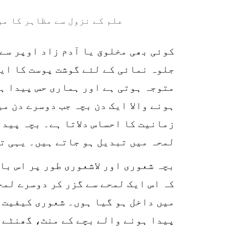
علم کے نزول سے مظاہر کا م
کوئی بھی مخلوق یا آدم زاد اوپر سے 
جلوہ نمائی کے لئے گوشت پوست کا ایک
متوجہ ہوتی ہے اور ہماری حس پیدا ہو
ہونے والا ایک دن بچہ جب دوسرے دن می
زمانیت کا احساس دلاتا ہے۔ بچہ پیدا
لمحہ میں تبدیل ہو جاتے ہیں۔ یہی ت
بچہ شعوری اور لاشعوری طور پر اس با
کہ اس ایک لمحے سے گزر کر دوسرے لمح
میں داخل ہو گیا ہوں۔ شعوری کیفیت 
پیدا ہونے والے بچے کے منٹ، گھنٹے، 