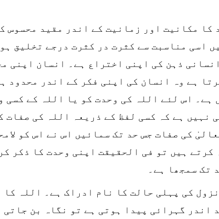
 کا مکانیت اور زمانیت کے اندر مقید محسوس ک
ں اسی مناسبت سے کثرت در کثرت درجے تخلیق ہو
انسانی ذہن کی اپنی اختراع ہے۔ انسان اپنی مح
رتا ہے وہ انسان کی اپنی فکر کے اندر محدود ہ
 ہے۔ اس لئے اللہ کی وحدت کو یا اللہ کے کسی 
 نہیں ہے کہ کسی لفظ کے ذریعہ اللہ کی صفات ک
لیٰ کی صفات جس حد تک سمائیں اس نے اس کو لامح
 کرتے ہیں تو فی الحقیقت اپنی وحدت کا ذکر کر
د تک سمجھا ہے۔
نزول کی پہلی حالت کا نام ادراک ہے۔ اللہ کا ی
د اندر گہرائی پیدا ہوتی ہے تو نگاہ بن جاتی 