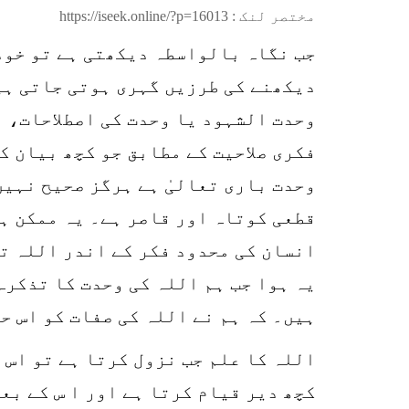
مختصر لنک :
https://iseek.online/?p=16013
جب نگاہ بالواسطہ دیکھتی ہے تو خود
دیکھنے کی طرزیں گہری ہوتی جاتی ہی
وحدت الشہود یا وحدت کی اصطلاحات، 
فکری صلاحیت کے مطابق جو کچھ بیان ک
وحدت باری تعالیٰ ہے ہرگز صحیح نہیں
قطعی کوتاہ اور قاصر ہے۔ یہ ممکن ہی
انسان کی محدود فکر کے اندر اللہ تعا
یہ ہوا جب ہم اللہ کی وحدت کا تذکرہ
ہیں۔ کہ ہم نے اللہ کی صفات کو اس ح
اللہ کا علم جب نزول کرتا ہے تو اس 
کچھ دیر قیام کرتا ہے اور ا س کے بع