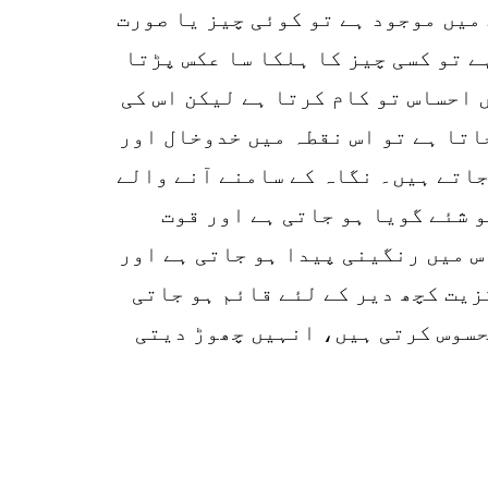
13
میں موجود ہے تو کوئی چیز یا صورت
SHARES
 تو کسی چیز کا ہلکا سا عکس پڑتا
k
 احساس تو کام کرتا ہے لیکن اس کی
r
اتا ہے تو اس نقطہ میں خدوخال اور
p
جاتے ہیں۔ نگاہ کے سامنے آنے والے
o
 شئے گویا ہو جاتی ہے اور قوت
س میں رنگینی پیدا ہو جاتی ہے اور
زیت کچھ دیر کے لئے قائم ہو جاتی
حسوس کرتی ہیں، انہیں چھوڑ دیتی