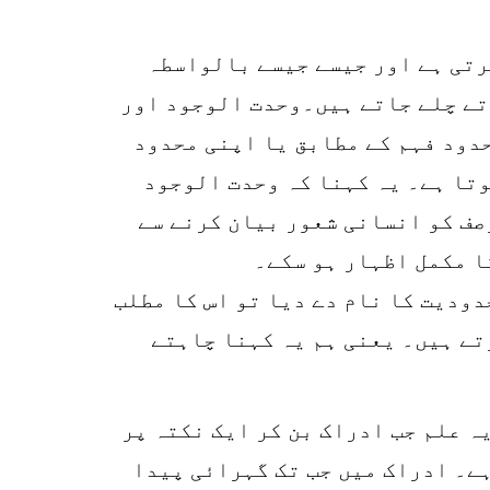
رتی ہے اور جیسے جیسے بالواسطہ
تے چلے جاتے ہیں۔وحدت الوجود اور
دود فہم کے مطابق یا اپنی محدود
وتا ہے۔ یہ کہنا کہ وحدت الوجود
وصف کو انسانی شعور بیان کرنے سے
ا مکمل اظہار ہو سکے۔
دودیت کا نام دے دیا تو اس کا مطلب
تے ہیں۔ یعنی ہم یہ کہنا چاہتے
ہ علم جب ادراک بن کر ایک نکتہ پر
ہے۔ ادراک میں جب تک گہرائی پیدا