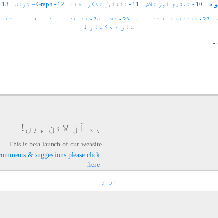
10 - تحقیق اور تلاش
11 - ناقابل تذکرہ شئے
12 - Graph – گراف
13 - ماورائی لہر
22 - کائنات ایک کنبہ ہے
23 - خلاء
24 - انسان حیوان سے کیوں ممتاز ہے
سارے دکھاو ↓
30 - تین زمانے
31 - وقت کیا ہے
32 - عظیم روحانی سائنسدان
۔
ہم آن لائن ہیں!
This is beta launch of our website.
comments & suggestions please click
here.
اردو