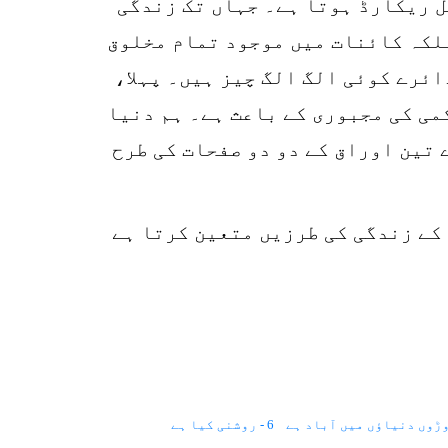
ل ریکارڈ ہوتا ہے۔ جہاں تک زندگی
بلکہ کائنات میں موجود تمام مخلوق
ائرے کوئی الگ الگ چیز ہیں۔ پہلا،
می کی مجبوری کے باعث ہے۔ ہم دنیا
تین اوراق کے دو دو صفحات کی طرح
و استعمال کر کے زندگی کی طرزیں متعین کرتا ہے
6 - روشنی کیا ہے