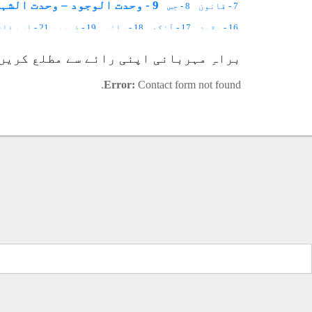
9 - وحدت الوجود – وحدت الشہود
7 - قانون
8 - حِس
16 - یقین
17 - آنکھ
18 - سانس
19 - ضمیر
21 - اسم ذات
27 - مکانیت اور زمانیت کیا ہے
28 - قوانینِ فطرت
29 - آدم ۔ خلاء ۔ روح
براہِ مہربانی اپنی رائے سے مطلع کریں
35 - قرار مکین
36 - انسان ، فرشتہ اور جنات
Error:
Contact form not found.