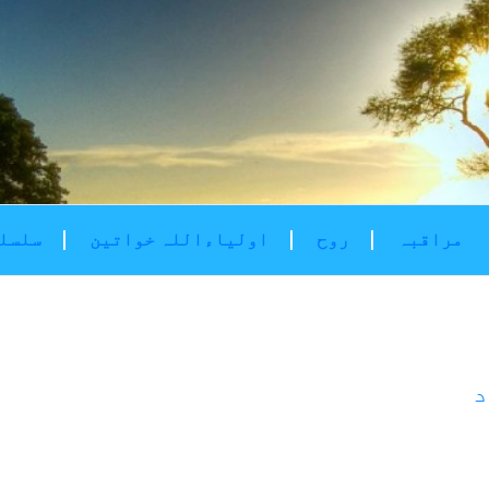
مراقبہ
روح
اولیاءاللہ خواتین
سلسلۂ
د