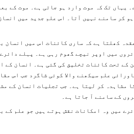
۔ یہاں تک کہ موت وارد ہو جاتی ہے۔ موت کے بع
و کر سامنے نہیں آتا۔ اس علم جدید میں انسان
قدہ کھلتا ہے کہ ساری کائنات اس میں انسان بھ
ئروں میں اوپر نیچے گھوم رہی ہے۔ پہلے دائرے 
 کے تحت کائنات تخلیق کی گئی ہے۔ انسان کے ان
ورائی علم سیکھنے والا کوئی شاگرد جب اس مقام
کا مشاہدہ کر لیتا ہے۔ جب تجلیات انسان کے مش
روں کے سامنے آ جاتا ہے۔
ئرے میں وہ امکانات نقش ہوتے ہیں جو علم کے ب