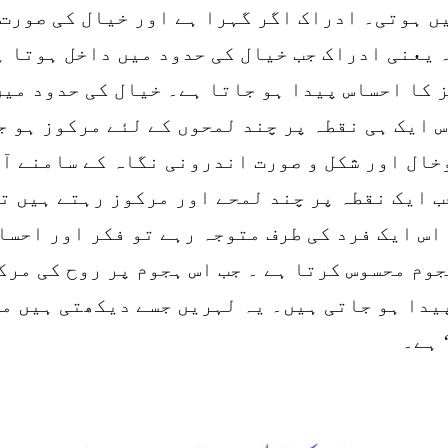
ں ہوتی۔ ادراک اگر گہرا ہے اور خیال کی صورت 
یعنی ادراک جب خیال کی حدود میں داخل ہوتا ہے
ز کا احساس پیدا ہو جاتا ہے۔ خیال کی حدود میں
 ایک ہی نقطہ پر چند لمحوں کے لئے مرکوز ہو ج
وخال اور شکل و صورت اندرونی نگاہ کے سامنے آ
 ایک نقطہ پر چند لمحے اور مرکوز رہتے ہیں تو
اس ایک فرد کی طرف متوجہ رہے تو فکر اور احسا
وم محسوس کرتا ہے ۔ جب اس ہجوم پر روح کی مرک
پیدا ہو جاتی ہیں۔ یہ لہریں جسے دیکھتی ہیں م
 ہے۔