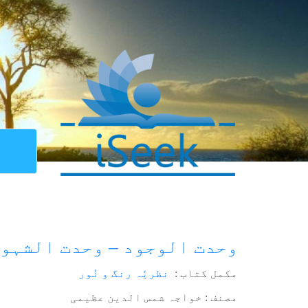
وحدت الوجود – وحدت الشہو
مکمل کتاب :
نظریٗہ رنگ و نُور
مصنف : خواجہ شمس الدین عظیمی