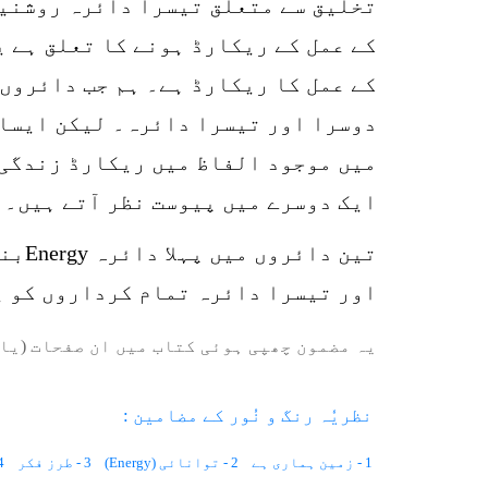
تخلیق سے متعلق تیسرا دائرہ روشنیو
کے عمل کے ریکارڈ ہونے کا تعلق ہے 
کے عمل کا ریکارڈ ہے۔ ہم جب دائروں 
دوسرا اور تیسرا دائرہ۔ لیکن ایسا 
میں موجود الفاظ میں ریکارڈ زندگی 
ایک دوسرے میں پیوست نظر آتے ہیں۔
تین 
اور تیسرا دائرہ تمام کرداروں کو ی
یہ مضمون چھپی ہوئی کتاب میں ان صفحات (یا 
نظریٗہ رنگ و نُور کے مضامین :
1 - زمین ہماری ہے
2 - توانائی (Energy)
3 - طرز فکر
4 - ممتاز 