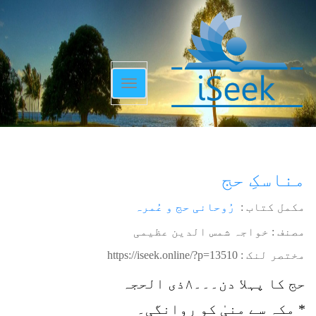
Toggle
navigation
مناسکِ حج
مکمل کتاب :
رُوحانی حج و عُمرہ
مصنف : خواجہ شمس الدین عظیمی
مختصر لنک :
https://iseek.online/?p=13510
حج کا پہلا دن۔۔۔۸ذی الحجہ
* مکہ سے منیٰ کو روانگی۔