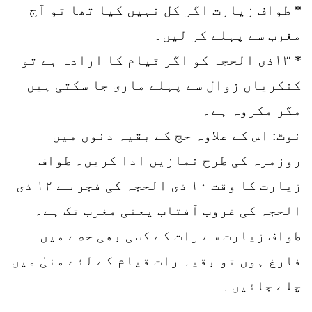
* طواف زیارت اگر کل نہیں کیا تھا تو آج
مغرب سے پہلے کر لیں۔
* ۱۳ذی الحجہ کو اگر قیام کا ارادہ ہے تو
کنکریاں زوال سے پہلے ماری جا سکتی ہیں
مگر مکروہ ہے۔
نوٹ: اس کے علاوہ حج کے بقیہ دنوں میں
روزمرہ کی طرح نمازیں ادا کریں۔ طواف
زیارت کا وقت ۱۰ ذی الحجہ کی فجر سے ۱۲ ذی
الحجہ کی غروب آفتاب یعنی مغرب تک ہے۔
طواف زیارت سے رات کے کسی بھی حصے میں
فارغ ہوں تو بقیہ رات قیام کے لئے منیٰ میں
چلے جائیں۔