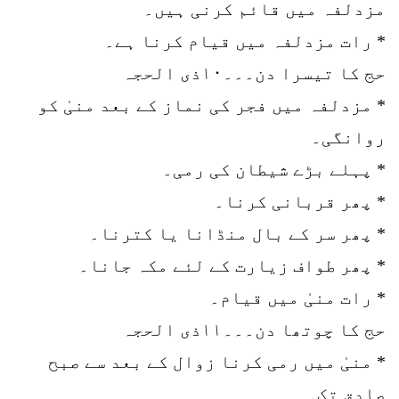
مزدلفہ میں قائم کرنی ہیں۔
* رات مزدلفہ میں قیام کرنا ہے۔
حج کا تیسرا دن۔۔۔۱۰ذی الحجہ
* مزدلفہ میں فجر کی نماز کے بعد منیٰ کو
روانگی۔
* پہلے بڑے شیطان کی رمی۔
* پھر قربانی کرنا۔
* پھر سر کے بال منڈانا یا کترنا۔
* پھر طواف زیارت کے لئے مکہ جانا۔
* رات منیٰ میں قیام۔
حج کا چوتھا دن۔۔۔۱۱ذی الحجہ
* منیٰ میں رمی کرنا زوال کے بعد سے صبح
صادق تک۔