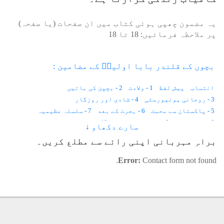
یہ مضمون چھپی ہوئی کتاب میں ان صفحات (یا صفحہ)
پر ملاحظہ فرمائیں:
18
تا
18
بچوں کے قلندر بابا اولیاؒ کے مضامین :
انتساب
پیش لفظ
1 - ولادت
2 - بچپن کی باتیں
3 - روحانی یونیورسٹی
4 - شادی اور روزگار
5 - پاکستان سے محبت
6 - ہجرت کے بعد
7 - سلسلہ عظیمیہ
8 - نظم و ضبط
9 - روشنی کا ہالہ
10 - دسترخوان
سارے دکھاو ↓
11 - بچوں سے محبت
12 - جذبات کا احترام
13 - دوستوں کی محفل
براہِ مہربانی اپنی رائے سے مطلع کریں۔
14 - مصنف اور شاعر
15 - روحانی سائنسدان
16 - ارشادات
Error:
Contact form not found.