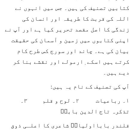
کتابیں تصنیف کی ہیں۔ جس میں انہوں نے
اللہ کی قربت کا طریقہ اور انسان کی
زندگی کا اصل مقصد تحریر کیا ہے اور آپ نے
اپنی کتابوں میں زمین و آسمان کی حقیقت
بیان کی ہے۔ چاند اور سورج کس طرح کام
کرتے ہیں اسکے ٖارمولے اور نقشے بنا کر
دیے ہیں۔
آپ کی تصنیف کے نام یہ ہیں:
۱۔ رباعیات ۲۔ لوح و قلم ۳۔
تذکرہ تاج الدین باباؒ
قلندر بابااولیاءؒ شاعری کا اعلـی ذوق