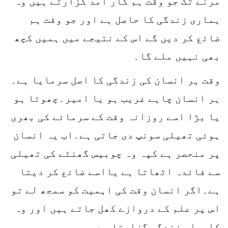
مرنے تک جو وقت ہم کار آمد گزارتے ہیں وہ
ہماری زندگی کا حاصل ہے اور جو وقت ہم
ضائع کر دیں گے اس کے نتیجے میں ہمیں کچھ
بھی نہیں ملے گا۔
وقت ہر انسان کی زندگی کا اصل سرمایا ہے۔
ہر انسان چاہے غریب ہو یا امیر۔چھوتا ہو
یا بڑا اسے روزانہ وقت کے سرمائے کی بھری
ہوئی تھیلی سونپ دی جاتی ہے۔اب یہ انسان
پر منحصر ہے کپہ وہ چوبیس گھنٹے کی تھیلی
سے فائدہ اٹھاتا ہے یااسے ضائع کر دیتا
ہے۔اگر انسان وقت کی اہمیت کو سمجھ لے تو
اس پر علم کے دروازے کھل جاتے ہیں اور وہ
کامیاب زندگی گزارتا ہے۔