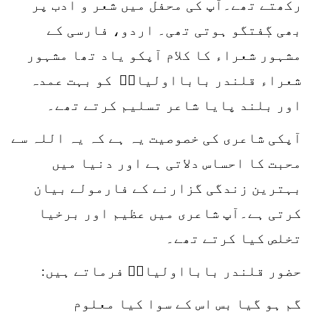
رکھتے تھے۔آپ کی محفل میں شعر و ادب پر
بھی گٖفتگو ہوتی تھی۔ اردو، فارسی کے
مشہور شعراء کا کلام آپکو یاد تھا مشہور
شعراء قلندر بابااولیاءؒ کو بہت عمدہ
اور بلند پایا شاعر تسلیم کرتے تھے۔
آپکی شاعری کی خصوصیت یہ ہے کہ یہ اللہ سے
محبت کا احساس دلاتی ہے اور دنیا میں
بہترین زندگی گزارنے کے فارمولے بیان
کرتی ہے۔آپ شاعری میں عظیم اور برخیا
تخلص کیا کرتے تھے۔
حضور قلندر بابااولیاءؒ فرماتے ہیں:
گم ہو گیا بس اس کے سوا کیا معلوم