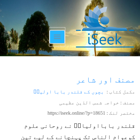
Toggle
navigation
مصنف اور شاعر
مکمل کتاب :
بچوں کے قلندر بابا اولیاؒ
مصنف : خواجہ شمس الدّین عظیمی
مختصر لنک :
https://iseek.online/?p=18651
قلندر بابااولیاءؒ نے روحانی علوم
کوعوام الناس تک پہنچانے کے لیے تین