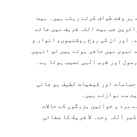
r
p
 ہر وقت طواف کرتے رہتے ہیں۔ بیت
o
ائرین جب بیت اللہ شریف میں جاتے
ے۔ اور ان کی روح روشنیوں، انوار و
 نبوی میں حاضر ہوتے ہیں تو انہیں
سول اور قرب الٰہی نصیب ہوتا ہے۔
احساسات اور کیفیات لطیف ہو جاتی
ت سے نوازتے ہیں۔
 موجود ایسے مرد و خواتین بزرگوں کے حالات
بر اللہ وحدہ لا شریک کا صفاتی