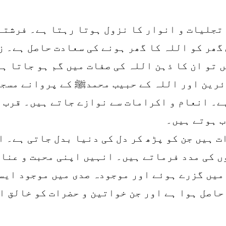
 تجلیات و انوار کا نزول ہوتا رہتا ہے۔ فرشتے
گھر کو اللہ کا گھر ہونے کی سعادت حاصل ہے۔ ز
 تو ان کا ذہن اللہ کی صفات میں گم ہو جاتا ہ
ئرین اور اللہ کے حبیب محمدﷺ کے پروانے مسجد
۔ انعام و اکرامات سے نوازے جاتے ہیں۔ قرب ر
ب ہوتے ہیں۔
ت ہیں جن کو پڑھ کر دل کی دنیا بدل جاتی ہے۔ 
 کی مدد فرماتے ہیں۔ انہیں اپنی محبت و عنای
 کوشش کی ہے کہ ۱۴ سو سال میں گزرے ہوئے اور موجودہ صدی میں
اصل ہوا ہے اور جن خواتین و حضرات کو خالق اک