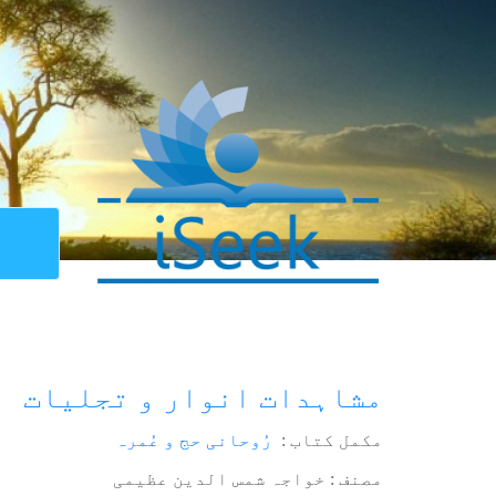
مشاہدات انوار و تجلیات
مکمل کتاب :
رُوحانی حج و عُمرہ
مصنف : خواجہ شمس الدین عظیمی