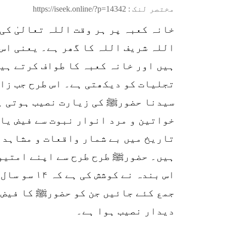
مختصر لنک :
https://iseek.online/?p=14342
خانہ کعبہ پر ہر وقت اللہ تعالیٰ کی
اللہ شریف اللہ کا گھر ہے۔ یعنی اس 
ہیں اور خانہ کعبہ کا طواف کرتے ہیں
تجلیات کو دیکھتی ہے۔ اس طرح جب زا
سیدنا حضورﷺ کی زیارت نصیب ہوتی ہے
خواتین و مرد انوار نبوت سے فیض یا
تاریخ میں بے شمار واقعات و مشاہدا
ہیں۔ حضورﷺ طرح طرح سے اپنے امتیوں
اس بندہ نے
جمع کئے جائیں جن کو حضورﷺ کا فیض ح
دیدار نصیب ہوا ہے۔