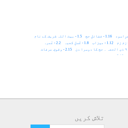
1.16 - فضائلِ حج
1.5 - بیت اللہ شریف کے نام
1.12 - میزاب
1.8 - غُسلِ کعبہ
2.2 - عُمرہ
2.15 - وقوفِ عرفات
2.19 - ۱۲ذی الحجہ۔۔۔حج کا پانچواں دن
2.13 - 8 ذی الحجہ۔ حج کا پہلا دن
3.7 - آب زم زم کی حکمت
4.43 - حضرت داتا گنج بخشؒ
4.13 - شیخ حضرت یعقوب بصریؒ
النون مصریؒ
4.17 - حضرت لیث بن سعدؒ
 سید محمد انورؒ
4.25 - مولانا محب الدینؒ
تلاش کریں
4.32 - شیخ ابوالخیر اقطعؒ
4.39 - حضرت سید احمد رفاعیؒ
تلاش کرنے کے لئے یہاں ٹائپ کریں