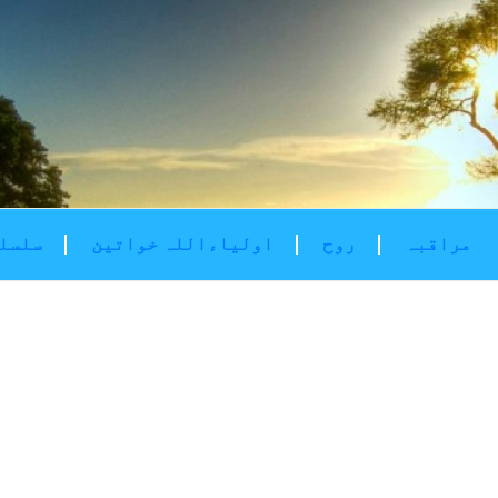
مراقبہ
روح
اولیاءاللہ خواتین
سلسلۂ