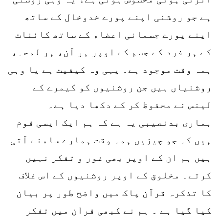
ہے جو روشنی اپنے پورے خدوخال کے ساتھ
اپنے پورے جسمانی اعضاء کے ساتھ کائنات
کے ہر فرد کے جسم کے اوپر ہر آن، ہر لمحہ،
ہمہ وقت موجود ہے۔ یہی وہ کیفیت ہے یا وہی
روشنیاں ہیں جن روشنیوں کو کیمرے کے
لینس نے محفوظ کر کے دکھا دیا ہے۔
ہماری بدنصیبی یہ ہے کہ ہم ایک ایسی قوم
ہیں کہ جو چیزیں ہمہ وقت ہمارے سامنے آتی
ہیں ہم ان کے اوپر بھی غور و تفکر نہیں
کرتے۔ مخلوق کے اوپر روشنیوں کے اس غلاف
کا تذکرہ قرآن پاک میں واضح طور پر بیان
کیا گیا ہے ۔ ہم نے کبھی قرآن میں تفکر