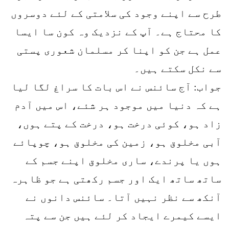
طرح سے اپنے وجود کی سلامتی کے لئے دوسروں
کا محتاج ہے۔ آپ کے نزدیک وہ کون سا ایسا
عمل ہے جن کو اپنا کر مسلمان شعوری پستی
سے نکل سکتے ہیں۔
جواب: آج سائنس نے اس بات کا سراغ لگا لیا
ہے کہ دنیا میں موجود ہر شئے، اس میں آدم
زاد ہو، کوئی درخت ہو، درخت کے پتے ہوں،
آبی مخلوق ہو، زمین کی مخلوق ہو، چوپائے
ہوں یا پرندے، ساری مخلوق اپنے جسم کے
ساتھ ساتھ ایک اور جسم رکھتی ہے جو ظاہرہ
آنکھ سے نظر نہیں آتا۔ سائنس دانوں نے
ایسے کیمرے ایجاد کر لئے ہیں جن سے پتہ