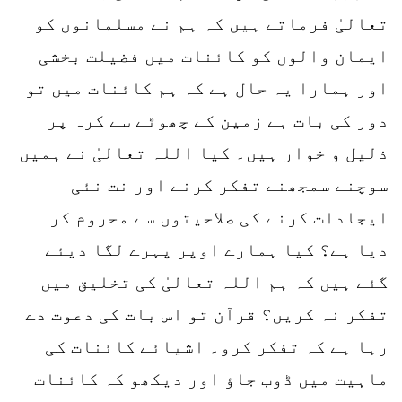
تعالیٰ فرماتے ہیں کہ ہم نے مسلمانوں کو
ایمان والوں کو کائنات میں فضیلت بخشی
اور ہمارا یہ حال ہے کہ ہم کائنات میں تو
دور کی بات ہے زمین کے چھوٹے سے کرہ پر
ذلیل و خوار ہیں۔ کیا اللہ تعالیٰ نے ہمیں
سوچنے سمجھنے تفکر کرنے اور نت نئی
ایجادات کرنے کی صلاحیتوں سے محروم کر
دیا ہے؟ کیا ہمارے اوپر پہرے لگا دیئے
گئے ہیں کہ ہم اللہ تعالیٰ کی تخلیق میں
تفکر نہ کریں؟ قرآن تو اس بات کی دعوت دے
رہا ہے کہ تفکر کرو۔ اشیائے کائنات کی
ماہیت میں ڈوب جاؤ اور دیکھو کہ کائنات