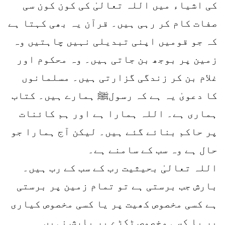
کی اشیاء میں اللہ تعالیٰ کی کون کون سی
صفات کام کر رہی ہیں۔ قرآن یہ بھی کہتا ہے
کہ جو قومیں اپنی تبدیلی نہیں چاہتیں وہ
زمین پر بوجھ بن جاتی ہیں۔ وہ محکوم اور
غلام بن کر زندگی گزارتی ہیں۔ مسلمانوں
کا دعویٰ یہ ہے کہ رسولﷺ ہمارے ہیں۔ کتاب
ہماری ہے۔ اللہ ہمارا ہے اور ہم کائنات
پر حاکم بنائے گئے ہیں۔ لیکن آج ہمارا جو
حال ہے وہ سب کے سامنے ہے۔
اللہ تعالیٰ بحیثیت رب کے سب کے رب ہیں۔
بارش جب برستی ہے تو تمام زمین پر برستی
ہے کسی مخصوص کھیت پر یا کسی مخصوص کیاری
پر یا کسی مخصوص ٹکڑے پر بارش نہیں