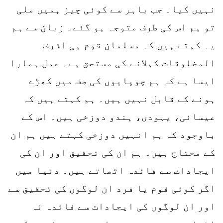
نہیں کیا۔ جب باہر سے کوئی چیز ہمیں ملی
تو ہم اس کی طرف متوجہ ہو گئے۔ زبان سے ہم
یہ کہتے ہیں کہ مسلمان قوم ہی اشرف
المخلوقات کہلانے کی مستحق ہے۔ عمل ہمارا
ایسا ہے کہ ہم چوپایوں کی صف میں کھڑے
ہونے کے قابل نہیں ہیں۔ ہم کہتے ہیں کہ
عیسائی، یہودی، ہندو دوزخی ہیں۔ اس کے
باوجود کہ ہم انہیں دوزخی کہتے ہیں ہم ان
کے محتاج ہیں۔ ہم ان کی تحقیق اور ان کی
ایجادات سے فائدہ اٹھاتے ہیں۔ دنیا میں
اگر کوئی قوم یا فرد ان لوگوں کی تحقیق سے
اور ان لوگوں کی ایجادات سے فائدہ نہ