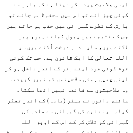
ایسی صلاحیت پیدا کر دیتا ہے کہ باہر سے
کوئی چیز آئے تو اس میں محفوظ ہو جائے تو
بارش کے قطرے گہرائی میں جذب ہو جاتے ہیں
جس کے نتیجے میں پھول کھلتے ہیں، پھل
لگتے ہیں، سایہ دار درخت اُگتے ہیں۔ یہ
اللہ تعالیٰ کا ایک قانون ہے۔ جب تک کوئی
قوم کوئی فرد اپنے اِنر کے اندر داخل ہو کر
اپنی چھپی ہوئی صلاحیتوں کو نہیں کریدتا
وہ صلاحیتوں سے فائدہ نہیں اٹھا سکتا۔
سائنس دانوں نے میٹر (مادہ) کے اندر تفکر
کیا۔ اپنے ذہن کی گہرائی سے مادہ کی
گہرائی کو تلاش کر کے اس کے اوپر اللہ
تعالیٰ کی صفات کے چپکے ہوئے پرت کو ادھیڑ