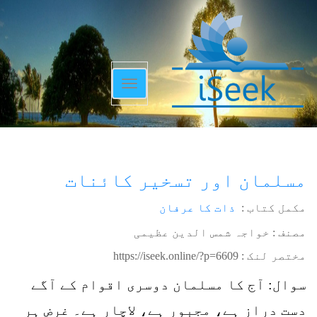
Toggle
navigation
مسلمان اور تسخیر کائنات
مکمل کتاب :
ذات کا عرفان
مصنف : خواجہ شمس الدین عظیمی
مختصر لنک :
https://iseek.online/?p=6609
سوال: آج کا مسلمان دوسری اقوام کے آگے
دست دراز ہے، مجبور ہے، لاچار ہے۔ غرض ہر