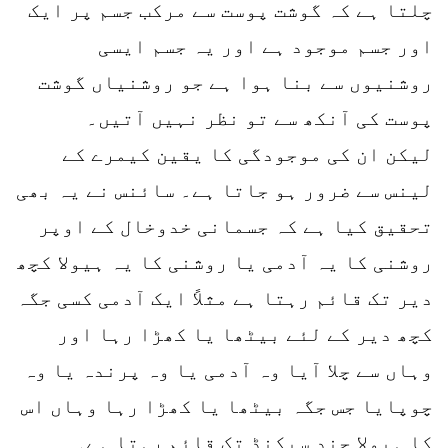
چلتا ہے کہ گوشت پوست سے مرکب جسم پر ایک
اور جسم موجود ہے اور یہ جسم ایسی
روشنیوں سے بنا ہوا ہے جو روشنیاں گوشت
پوست کی آنکھ سے تو نظر نہیں آتیں۔
لیکن ان کی موجودگی کا یقین کیمرے کے
لینس سے ضرور ہو جاتا ہے۔ سائنس نے یہ بھی
تحقیق کیا ہے کہ جسمانی خدوخال کے اوپر
روشنی کا یہ آدمی یا روشنی کا یہ ہیولا کچھ
دیر تک قائم رہتا ہے مثلاً ایک آدمی کسی جگہ
کچھ دیر کے لئے بیٹھا یا کھڑا رہا اور
وہاں سے چلا آیا وہ آدمی یا وہ پرندہ یا وہ
چوپایا جس جگہ بیٹھا یا کھڑا رہا وہاں اس
کا ہیولا چند سیکنڈ تک قائم رہتا ہے۔