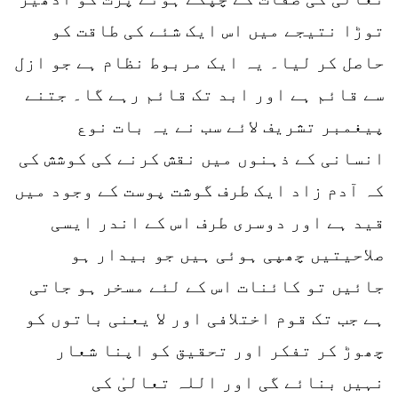
توڑا نتیجے میں اس ایک شئے کی طاقت کو
حاصل کر لیا۔ یہ ایک مربوط نظام ہے جو ازل
سے قائم ہے اور ابد تک قائم رہے گا۔ جتنے
پیغمبر تشریف لائے سب نے یہ بات نوع
انسانی کے ذہنوں میں نقش کرنے کی کوشش کی
کہ آدم زاد ایک طرف گوشت پوست کے وجود میں
قید ہے اور دوسری طرف اس کے اندر ایسی
صلاحیتیں چھپی ہوئی ہیں جو بیدار ہو
جائیں تو کائنات اس کے لئے مسخر ہو جاتی
ہے جب تک قوم اختلافی اور لا یعنی باتوں کو
چھوڑ کر تفکر اور تحقیق کو اپنا شعار
نہیں بنائے گی اور اللہ تعالیٰ کی