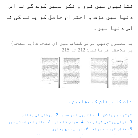
نشانیوں میں غور و فکر نہیں کرے گی نہ اس
دنیا میں عزت و احترام حاصل کر پائے گی نہ
اس دنیا میں۔
یہ مضمون چھپی ہوئی کتاب میں ان صفحات (یا صفحہ)
پر ملاحظہ فرمائیں:
212
تا
215
ذات کا عرفان کے مضامین :
ترتیب و پیشکش
1 - ذات روح اور جسم
2 - روشنی کی رفتار
3 - ٹیلی پیتھی کیا ہے؟
4 - خواب کا علم
8 - عالم اعراف کی سیر
5 - عذاب قبر سے مراد
6 - اپنی سوچ بدلیں
7 - دنیا آخرت کی کھیتی
9 - اللہ کو پہچانئے
10 - اللہ کا امین