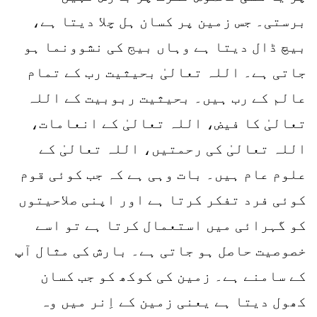
برستی۔ جس زمین پر کسان ہل چلا دیتا ہے،
بیچ ڈال دیتا ہے وہاں بیج کی نشوونما ہو
جاتی ہے۔ اللہ تعالیٰ بحیثیت رب کے تمام
عالم کے رب ہیں۔ بحیثیت ربوبیت کے اللہ
تعالیٰ کا فیض، اللہ تعالیٰ کے انعامات،
اللہ تعالیٰ کی رحمتیں، اللہ تعالیٰ کے
علوم عام ہیں۔ بات وہی ہے کہ جب کوئی قوم
کوئی فرد تفکر کرتا ہے اور اپنی صلاحیتوں
کو گہرائی میں استعمال کرتا ہے تو اسے
خصوصیت حاصل ہو جاتی ہے۔ بارش کی مثال آپ
کے سامنے ہے۔ زمین کی کوکھ کو جب کسان
کھول دیتا ہے یعنی زمین کے اِنر میں وہ