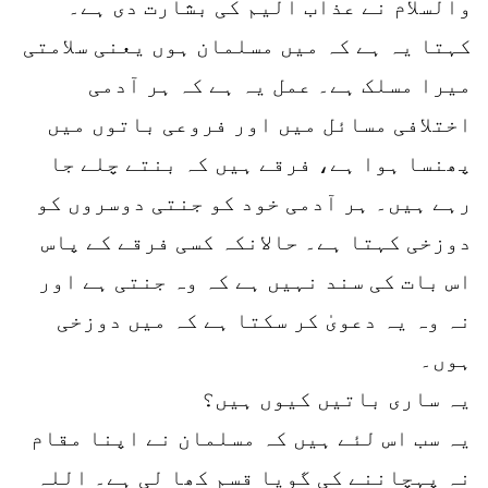
والسلام نے عذاب الیم کی بشارت دی ہے۔
کہتا یہ ہے کہ میں مسلمان ہوں یعنی سلامتی
میرا مسلک ہے۔ عمل یہ ہے کہ ہر آدمی
اختلافی مسائل میں اور فروعی باتوں میں
پھنسا ہوا ہے، فرقے ہیں کہ بنتے چلے جا
رہے ہیں۔ ہر آدمی خود کو جنتی دوسروں کو
دوزخی کہتا ہے۔ حالانکہ کسی فرقے کے پاس
اس بات کی سند نہیں ہے کہ وہ جنتی ہے اور
نہ وہ یہ دعویٰ کر سکتا ہے کہ میں دوزخی
ہوں۔
یہ ساری باتیں کیوں ہیں؟
یہ سب اس لئے ہیں کہ مسلمان نے اپنا مقام
نہ پہچاننے کی گویا قسم کھا لی ہے۔ اللہ