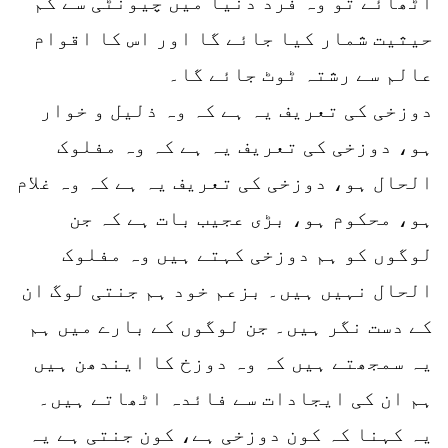
اٹھائے تو وہ فرد دنیا میں چیونٹی سے کم
حیثیت شمار کیا جائے گا اور اس کا اقوام
عالم سے رشتہ ٹوٹ جائے گا۔
دوزخی کی تعریف یہ ہے کہ وہ ذلیل و خوار
ہو، دوزخی کی تعریف یہ ہے کہ وہ مفلوک
الحال ہو، دوزخی کی تعریف یہ ہے کہ وہ غلام
ہو، محکوم ہو، بڑی عجیب بات ہے کہ جن
لوگوں کو ہم دوزخی کہتے ہیں وہ مفلوک
الحال نہیں ہیں۔ بزعم خود ہم جنتی لوگ ان
کے دست نگر ہیں۔ جن لوگوں کے بارے میں ہم
یہ سمجھتے ہیں کہ وہ دوزخ کا ایندھن ہیں
ہم ان کی ایجادات سے فائدہ اٹھاتے ہیں۔
یہ کہنا کہ کون دوزخی ہے، کون جنتی ہے یہ