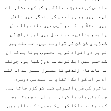
سائنس کی تحقیق سے الگ ہو کر کچھ مشاہدات
ایسے ہیں جو ہر آدمی کی زندگی میں داخل
ہیں۔ مثلاً یہ کہ دو آپس میں ملنے والے دل
یا جسم جدائی سے بے حال ہیں اور فراق کی
گھڑیاں گن گن کر گزارتے ہیں۔ جب ملے ہیں
تو ہر دو افراد کو یہ محسوس ہوتا ہے کہ ان
کے جسم میں ایک کرنٹ سا دوڑ گیا ہو، چونکہ
یہ بات عام زندگی کا معمول نہیں ہے اس لئے
آدمی اس کو ایک اتفاق یا بہت سی دوسری
باتوں کی طرح انہونی کہہ کر گزر جاتا ہے۔
جب کوئی باپ یا کوئی ماں اپنے چھوٹے بچے
کو سینے سے لگا کر ایک محویت کے عالم میں