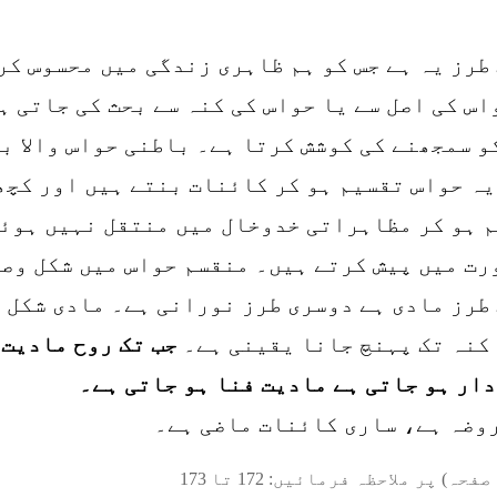
طرز یہ ہے جس کو ہم ظاہری زندگی میں محسوس کر
اس کی اصل سے یا حواس کی کنہ سے بحث کی جاتی ہ
و سمجھنے کی کوشش کرتا ہے۔ باطنی حواس والا بن
یہ حواس تقسیم ہو کر کائنات بنتے ہیں اور کچھ
م ہو کر مظاہراتی خدوخال میں منتقل نہیں ہوئے
ورت میں پیش کرتے ہیں۔ منقسم حواس میں شکل وص
طرز مادی ہے دوسری طرز نورانی ہے۔ مادی شکل 
 کنہ تک پہنچ جانا یقینی ہے۔
جب تک روح مادیت 
ار ہو جاتی ہے مادیت فنا ہو جاتی ہے۔
وضہ ہے، ساری کائنات ماضی ہے۔
صفحہ) پر ملاحظہ فرمائیں:
172
تا
173