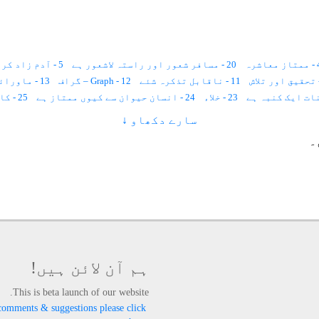
معاشرہ
20 - مسافر شعور اور راستہ لاشعور ہے
5 - آدم زاد کروڑوں دنیاؤں میں آباد ہے
11 - ناقابل تذکرہ شئے
12 - Graph – گراف
13 - ماورائی لہر
23 - خلاء
24 - انسان حیوان سے کیوں ممتاز ہے
25 - کائنات کی رفتار
سارے دکھاو ↓
29 - آدم ۔ خلاء ۔ روح
30 - تین زمانے
31 - وقت کیا ہے
32 - عظیم روحانی سائنسدان
۔
ہم آن لائن ہیں!
This is beta launch of our website.
comments & suggestions please click