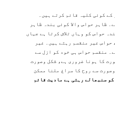
r
p
 کے کوئی کلیہ قائم کرتے ہیں۔
o
ے۔ ظاہر حواس والا کوئی بندہ ظاہر
دہ حواس کو وہاں تلاش کرتا ہے جہاں
 حواس غیر منقسم رہتے ہیں۔ غیر
۔ منقسم حواس ہی خود کو ازل سے
ورت کا ہونا ضروری ہے، شکل وصورت
وصورت سے روح کا سراغ ملنا ممکن
کو سنبھالے رہتی ہے مادیت قائم