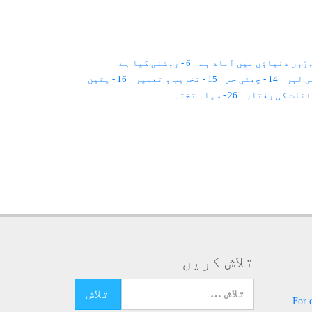
6 - روشنی کیا ہے
14 - چھٹی حس
15 - تخریب و تعمیر
16 - یقین
26 - سیاہ تختہ
33 - کائنات ایک نقطہ ہے
34 - مذہب
تلاش کریں
تلاش کرنے کے لئے یہاں ٹائپ کریں
For 