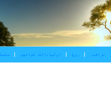
مراقبہ
روح
اولیاءاللہ خواتین
سلسلۂ