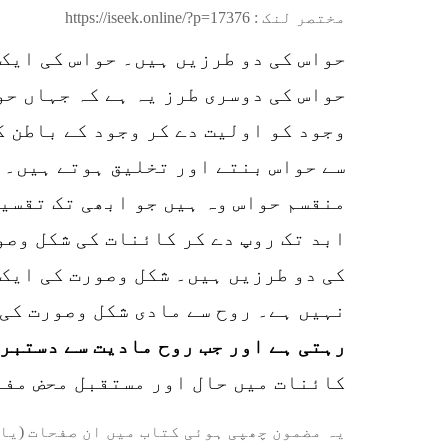
مختصر لنک :
https://iseek.online/?p=17376
حواس کی دو طرزیں ہیں۔ حواس کی ایک 
حواس کی دوسری طرز یہ ہے کہ جہاں حو
وجود کو اولیت دے کر وجود کے باطن ک
سے حواس بنتے اور تخلیق ہوتے ہیں۔ 
منقسم حواس وہ ہیں جو ابھی تک تقسی
ابد تک روپ دے کر کائنات کی شکل وص
کی دو طرزیں ہیں۔ شکل وصورت کی ایک 
نہیں ہے۔ روح سے مادی شکل وصورت کی
رہتی ہے اور جب روح مادیت سے دستبرد
کائنات میں حال اور مستقبل محض مفر
یہ مضمون چھپی ہوئی کتاب میں ان صفحات (یا 