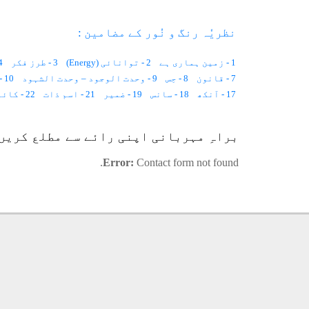
نظریٗہ رنگ و نُور کے مضامین :
1 - زمین ہماری ہے
2 - توانائی (Energy)
3 - طرز فکر
4 - ممتاز 
7 - قانون
8 - حِس
9 - وحدت الوجود – وحدت الشہود
10 - تحقیق اور تلاش
17 - آنکھ
18 - سانس
19 - ضمیر
21 - اسم ذات
22 - کائنات ایک کنبہ ہے
28 - قوانینِ فطرت
27 - مکانیت اور زمانیت کیا ہے
براہِ مہربانی اپنی رائے سے مطلع کریں
35 - قرار مکین
36 - انسان ، فرشتہ اور جنات
Error:
Contact form not found.