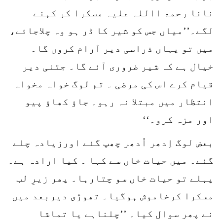
نانا رحمۃ االلہ علیہ مسکرا کر کہنے
لگے۔’’میاں جس کو شیر کا ڈر ہو وہ چلاجائے،
میں تو یہاں ذراسی دیر آرام کروں گا۔
خیال ہے کہ شیر ضروری آئے گا۔ جتنی دیر
قیام کرے اس کی مرضی ۔ تم لوگ خواہ مخواہ
انتظار میں مبتلا نہ رہو۔ جاؤ کھاؤ پیو
اور مزہ کرو۔‘‘
بعض لوگ اِدھر اُدھر چھپ گئے اورزیادہ چلے
گئے۔ میں حیات خاں سے کہا ۔ کیا ارادہ ہے۔
پہلے تو حیات خاں سو چتارہا۔ پھر زیرِ لب
مسکرا کرخاموش ہوگیا۔ تھوڑی دیربعد میں
نے پھر سوال کیا۔ ’’چلناہے یا تماشا