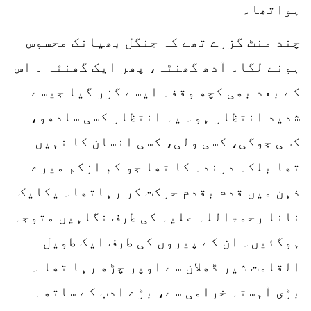
ہواتھا۔
چند منٹ گزرے تھے کہ جنگل بھیانک محسوس
ہونے لگا۔ آدھ گھنٹہ، پھر ایک گھنٹہ ۔ اس
کے بعد بھی کچھ وقفہ ایسے گزر گیا جیسے
شدید انتظار ہو۔ یہ انتظار کسی سادھو،
کسی جوگی، کسی ولی، کسی انسان کا نہیں
تھا بلکہ درندہ کا تھا جو کم ازکم میرے
ذہن میں قدم بقدم حرکت کر رہاتھا۔ یکایک
نانا رحمۃاللہ علیہ کی طرف نگاہیں متوجہ
ہوگئیں۔ ان کے پیروں کی طرف ایک طویل
القامت شیر ڈھلان سے اوپر چڑھ رہا تھا ۔
بڑی آہستہ خرامی سے، بڑے ادب کے ساتھ۔