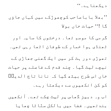
دیکھناہے۔‘‘
’’بھلا باباصاحب کوچھوڑکے میں کہاں جاؤں
گا !‘‘ حیات خاں بولا
گرمی کا موسم تھا۔ درختوں کا سایہ اور
ٹھنڈی ہوا خمار کے طوفان اٹھا رہی تھی۔
تھوڑی دور ہٹ کر میں ایک گھنی جھاڑی کے
نیچے لیٹ گیا۔ چند قدم کے فاصلے پر حیات
خاں اس طرح بیٹھ گیا کہ نانا تاج الدینؒ
کو کن انکھیوں سے دیکھتا رہے۔
اب وہ دبیز گھاس پر لیٹ چکے تھے۔ آنکھیں
بندتھیں۔ فضا میں بالکل سنّاٹا چھایا