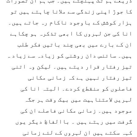
ذریعے ہم تک پہنچتے ہیں۔ جب ہم ان تصورات
کا جوڑ اپنی زندگی سے ملانا چاہتے ہیں تو
ہزار کوشش کے باوجود ناکام رہ جاتے ہیں۔
انا کی جن لہروں کا ابھی تذکرہ ہو چکاہے
ان کے بارے میں بھی چند باتیں فکر طلب
ہیں۔ سائنس دان روشنی کو زیادہ سے زیاد ہ
تیز رفتار قرار دیتے ہیں۔ لیکن وہ اتنی
تیز رفتار نہیں ہے کہ زمانی مکانی
فاصلوں کو منقطع کردے۔ البتہ انا کی
لہریں لامتناہیت میں بیک وقت ہر جگہ
موجود ہیں۔ زمانی مکانی فاصلے ان کی
گرفت میں رہتے ہیں ۔ باالفاظِ دیگر یوں
کہہ سکتے ہیں ان لہروں کے لئے زمانی