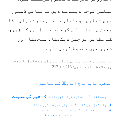
مسلسل توجہ دینے سے ذہن کائناتی لاشعور
میں تحلیل ہوجاتاہے اور ہمارے سراپا کا
معین پرت انا کی گرفت سے آزاد ہوکر ضرورت
کے مطابق ہر چیز دیکھتا، سمجھتا اور
شعور میں محفوظ کردیتاہے۔
یہ مضمون چھپی ہوئی کتاب میں ان صفحات (یا صفحہ)
پر ملاحظہ فرمائیں:
213
تا
217
تذکرہ بابا تاج الدینؒ کے مضامین :
3 - شیر کی عقیدت
1 - پیش لفظ
2 - انسان، فرشے اورجنات
4 - پتے کیڑے بن گئے
5 - دیوار میں سے گزر جانا
6 - دو برس کا چلّہ
7 - تنکے بیڑی بن جاتے تھے
سارے دکھاو ↓