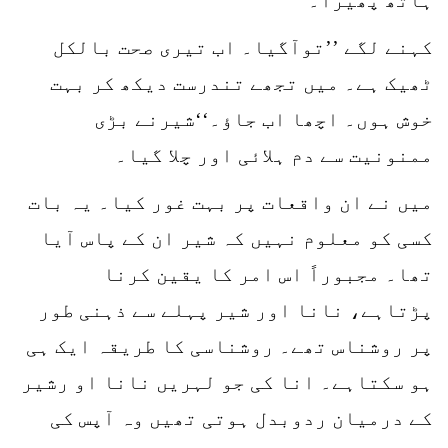
کہنے لگے ’’توآگیا۔ اب تیری صحت بالکل
ٹھیک ہے۔ میں تجھے تندرست دیکھ کر بہت
خوش ہوں۔ اچھا اب جاؤ۔‘‘شیرنے بڑی
ممنونیت سے دم ہلائی اور چلا گیا۔
میں نے ان واقعات پر بہت غور کیا۔ یہ بات
کسی کو معلوم نہیں کہ شیر ان کے پاس آیا
تھا۔ مجبوراً اس امر کا یقین کرنا
پڑتاہے، نانا اور شیر پہلے سے ذہنی طور
پر روشناس تھے۔ روشناسی کا طریقہ ایک ہی
ہو سکتاہے۔ انا کی جو لہریں نانا او رشیر
کے درمیان ردوبدل ہوتی تھیں وہ آپس کی