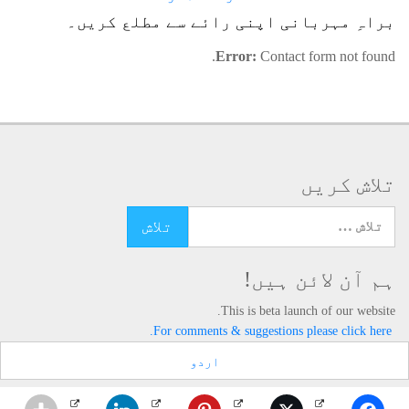
8 - لنگڑا بیساکھی چھوڑ بھاگا
9 - گوالہ زندہ ہوگیا
براہِ مہربانی اپنی رائے سے مطلع کریں۔
10 - منقبت بحضور تاجُ الاَولیَاء
Error:
Contact form not found.
تلاش کریں
تلاش کرنے کے لئے یہاں ٹائپ کریں
ہم آن لائن ہیں!
This is beta launch of our website.
For comments & suggestions please click here.
اردو