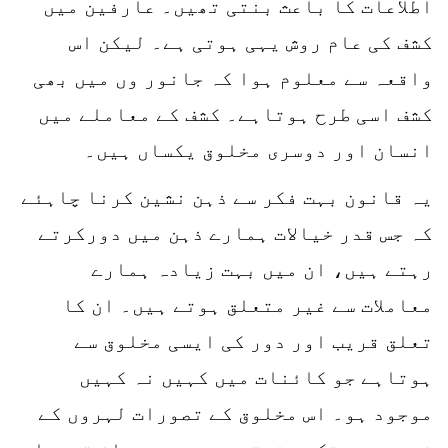
اطلاعات کا باعث بنتی تھیں۔ عارفین میں
کشف کی عام روش یہی ہوتی ہے۔ لیکن اس
واقعہ سے معلوم ہوا کہ جانور وں میں بھی
کشف اسی طرح ہوتاہے۔ کشف کے معاملے میں
انسان اور دوسری مخلوق یکساں ہیں۔
یہ قانون بہت فکر سے ذہن نشین کرنا چاہئے
کہ جس قدر خیالات ہمارے ذہن میں دورکرتے
رہتے ہیں، ان میں بہت زیادہ ہمارے
معاملات سے غیر متعلق ہوتے ہیں۔ ان کا
تعلق قریب اور دور کی ایسی مخلوق سے
ہوتاہے جو کائنات میں کہیں نہ کہیں
موجود ہو۔ اس مخلوق کے تصورات لہروں کے