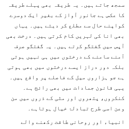
سمجھ جاتے ہیں۔ یہ طریقہ بھی پہلے طریقہ
کا عکس ہے جانور آواز کے بغیر ایک دوسرے
کواپنے حال سے مطلع کر دیتے ہیں۔ یہاں
بھی انا کی لہریں کام کرتی ہیں۔ درخت بھی
آپس میں گفتگو کرتے ہیں۔ یہ گفتگو صرف
آمنے سامنے کے درختوں میں ہی نہیں ہوتی
بلکہ دور دراز ایسے درختوں میں بھی ہوتی
ہے جو ہزاروں میل کے فاصلے پر واقع ہیں۔
یہی قانون جمادات میں بھی رائج ہے۔
کنکروں، پتھروں اور مٹی کے ذروں میں من
وعن اسی طرح تبادلۂ خیال ہوتاہے۔
انبیاء اور روحانی طاقت رکھنے والے