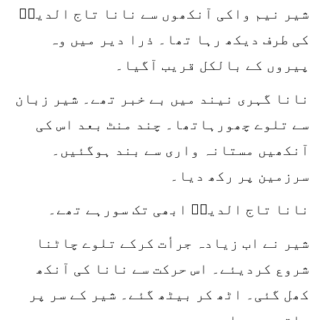
شیر نیم واکی آنکھوں سے نانا تاج الدینؒ
کی طرف دیکھ رہا تھا۔ ذرا دیر میں وہ
پیروں کے بالکل قریب آگیا۔
نانا گہری نیند میں بے خبر تھے۔ شیر زبان
سے تلوے چھورہاتھا۔ چند منٹ بعد اس کی
آنکھیں مستانہ واری سے بند ہوگئیں۔
سرزمین پر رکھ دیا۔
نانا تاج الدینؒ ابھی تک سورہے تھے۔
شیر نے اب زیادہ جرأت کرکے تلوے چاٹنا
شروع کردیئے۔ اس حرکت سے نانا کی آنکھ
کھل گئی۔ اٹھ کر بیٹھ گئے۔ شیر کے سر پر
ہاتھ پھیرا۔