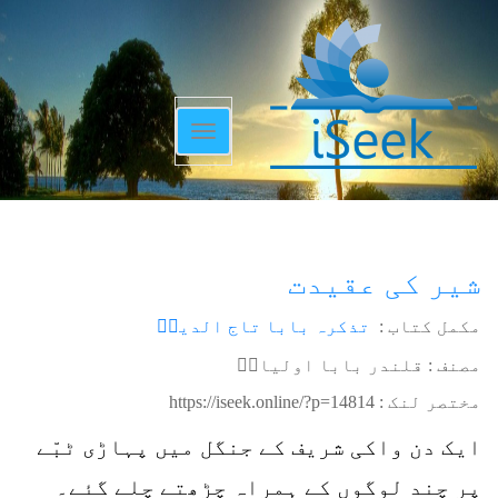
Toggle
navigation
شیر کی عقیدت
مکمل کتاب :
تذکرہ بابا تاج الدینؒ
مصنف : قلندر بابا اولیاءؒ
مختصر لنک :
https://iseek.online/?p=14814
ایک دن واکی شریف کے جنگل میں پہاڑی ٹبّے
پر چند لوگوں کے ہمراہ چڑھتے چلے گئے۔