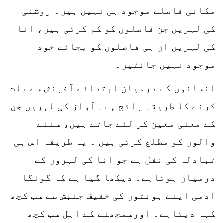
مکانی فاصلے موجود ہی نہیں ہیں۔ روشنی
کی لہریں جن فاصلوں کو کم کرتی ہیں، انا
کی لہریں ان ہی فاصلوں کو بجائے خود
موجود نہیں جانتیں۔
انسانوں کے درمیان ابتدائے آفرنش سے بات
کرنے کا طریقہ رائج ہے۔ آواز کی لہریں جن
کے معنی معین کر لئے جاتے ہیں، سننے
والوں کو مطلع کرتی ہیں ۔ یہ طریقہ اس ہی
تبادلہ کی نقل ہے جو انا کی لہروں کے
درمیان ہوتاہے۔ دیکھا گیا ہے کہ گونگا
آدمی اپنے ہونٹوں کی خفیف جنبش سے سب کچھ
کہہ دیتاہے۔ اورسمجھنے کے اہل سب کچھ