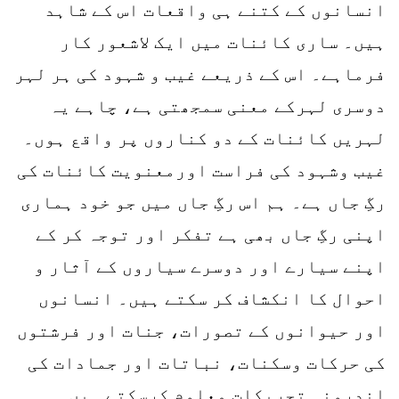
انسانوں کے کتنے ہی واقعات اس کے شاہد
ہیں۔ ساری کائنات میں ایک لاشعور کار
فرماہے۔ اس کے ذریعے غیب و شہود کی ہر لہر
دوسری لہرکے معنی سمجھتی ہے، چاہے یہ
لہریں کائنات کے دو کناروں پر واقع ہوں۔
غیب وشہود کی فراست اورمعنویت کائنات کی
رگِ جاں ہے۔ ہم اس رگِ جاں میں جو خود ہماری
اپنی رگِ جاں بھی ہے تفکر اور توجہ کر کے
اپنے سیارے اور دوسرے سیاروں کے آثار و
احوال کا انکشاف کر سکتے ہیں۔ انسانوں
اور حیوانوں کے تصورات، جنات اور فرشتوں
کی حرکات وسکنات، نباتات اور جمادات کی
اندرونی تحریکات معلوم کرسکتے ہیں۔