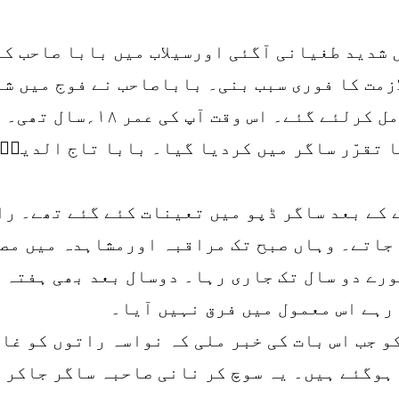
 شدید طغیانی آگئی اورسیلاب میں بابا صاحب ک
زمت کا فوری سبب بنی۔ باباصاحب نے فوج میں ش
ا تقرّر ساگر میں کردیا گیا۔ بابا تاج الدین
ے جاتے۔ وہاں صبح تک مراقبہ اورمشاہدہ میں مص
رے دو سال تک جاری رہا۔ دوسال بعد بھی ہفتہ م
رہے اس معمول میں فرق نہیں آیا۔
 جب اس بات کی خبر ملی کہ نواسہ راتوں کو غائ
 ہوگئے ہیں۔ یہ سوچ کر نانی صاحبہ ساگر جاکر 