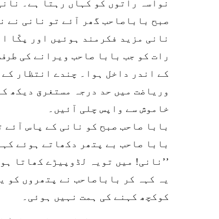
نواسہ راتوں کو کہاں رہتا ہے۔ نانی 
صبح باباصاحب گھر آئے تو نانی نے ن
نانی مزید فکرمند ہوئیں اور پکّا ار
رات کو جب بابا صاحب ویرانے کی طرف
کے اندر داخل ہوا۔ چندے انتظار کے 
وریاضت میں حد درجہ مستغرق دیکھ کر
خاموش سے واپس چلی آئیں۔
بابا صاحب صبح کو نانی کے پاس آئے ت
بابا صاحب بے پتھر دکھاتے ہوئے کہا
’’نانی! میں تویہ لڈوپیڑے کھاتا ہوں
یہ کہہ کر باباصاحب نے پتھروں کو ی
کوکچھ کہنے کی ہمت نہیں ہوئی۔