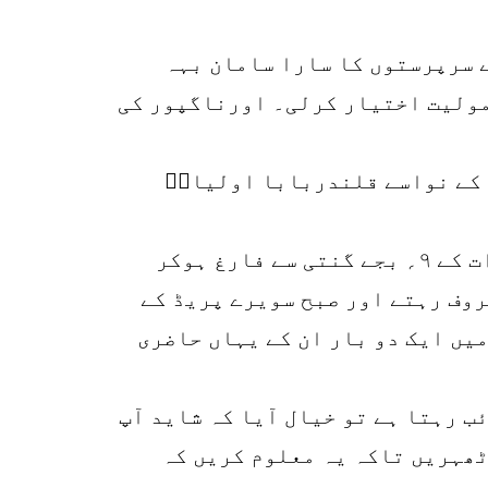
2
ے سرپرستوں کا سارا سامان بہہ
SHARES
k
مولیت اختیار کرلی۔ اورناگپور کی
r
p
ؒ کے نواسے قلندربابا اولیاءؒ
o
نانا تاج الدین فوج میں بھرتی ہونے کے بعد ساگر ڈپو میں تعینات کئے گئے تھے۔ رات کے ۹؍ بجے گنتی سے فارغ ہوکر
روف رہتے اور صبح سویرے پریڈ کے
یں ایک دو بار ان کے یہاں حاضری
ب رہتا ہے تو خیال آیا کہ شاید آپ
ٹھہریں تاکہ یہ معلوم کریں کہ