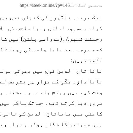
مختصر لنک :
https://iseek.online/?p=14611
ایک مرتبہ ناگپور کی کنہان ندی میں
گیا۔ بےسروسامانی بابا صاحب کی ملا
رجمنٹ نمبر۸؍(مدراسی پلٹن) میں شامل کرلئے گئے۔ اس وقت آپ کی عمر ۱۸؍سال تھی۔
کچھ عرصہ بعد بابا صاحب کی رجمنٹ ک
لکھتے ہیں:
بابا داؤد مکّی کے مزار پر تشریف ل
وقت ڈپو میں پہنچ جاتے۔ یہ مشغلہ پو
ضرور دیا کرتے تھے۔ جب تک ساگر میں 
کامٹی میں باباتاج الدین کی نانی کو
بری صحبتوں کا شکار ہوکر بے راہ رو