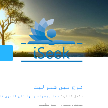
فوج میں شمولیت
مکمل کتاب :
سوانح حیات بابا تاج الدین نا
مصنف : سہیل احمد عظیمی