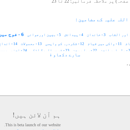
صفحہ) پر ملاحظہ فرمائیں:
22
تا
23
اللہ علیہ کے مضامین :
6 - فوج میں شمولیت
3 - خاندان
4 - پیدائش
5 - بچپن اورجوانی
11 - واکی میں قیام
12 - شکردرہ کو واپسی
13 - معمولات
14 - اندازِ گفتگو
ور انجن
22 - سول سرجن
23 - قریب المرگ لڑکی
24 - اجنبی بیرسٹر
سارے دکھاو ↓
30 - غیبی ہاتھ
31 - میڈیکل سرٹیفکیٹ
32 - مشک کی خوشبو
33 - شیرو
۔
39 - بدکردار لڑکا
40 - اجمیر یہیں ہے
41 - یہ اچھا پڑھے گا
42 - بارش میں آگ
49 - سونا بنانے کا نسخہ
50 - درشن دیوتا
51 - تحصیلدار
57 - بدیسی مال
58 - آدھا دیوان
59 - کیوں دوڑتے ہو حضرت
65 - بھوت بنگلہ
66 - اللہ اللہ کر کے بیٹھ جاؤ
67 - شاع
73 - حضرت مولانا محمد یوسف شاہ
74 - خواجہ علی امیرالدین
شاہ
79 - حضرت رسول بابا
80 - حضرت مسکین شاہ
81 - حضرت اللہ کریم
85 - حضرت محمد عبدالعزیز عرف نانامیاں
86 - نیتا آنند بابا نیل کنٹھ راؤ
92 - قاضی امجد علی
93 - حضرت فرید الدین کریم بابا
94 - قلندر بابا اولیاء
ہم آن لائن ہیں!
This is beta launch of our website.