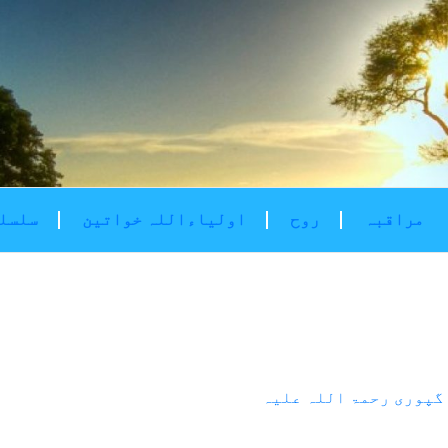
مراقبہ
روح
اولیاءاللہ خواتین
سلسلۂ
گپوری رحمۃ اللہ علیہ