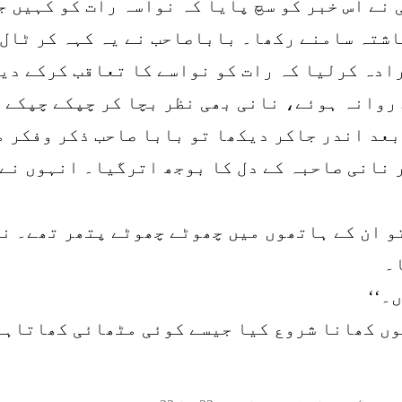
نے اس خبر کو سچ پایا کہ نواسہ رات کو کہیں ج
اشتہ سامنے رکھا۔ باباصاحب نے یہ کہہ کر ٹال 
ادہ کرلیا کہ رات کو نواسے کا تعاقب کرکے دی
 روانہ ہوئے، نانی بھی نظر بچا کر چپکے چپکے 
بعد اندر جاکر دیکھا تو بابا صاحب ذکر وفکر م
 نانی صاحبہ کے دل کا بوجھ اترگیا۔ انہوں نے 
و ان کے ہاتھوں میں چھوٹے چھوٹے پتھر تھے۔ ن
۔
۔‘‘
وں کھانا شروع کیا جیسے کوئی مٹھائی کھاتاہے