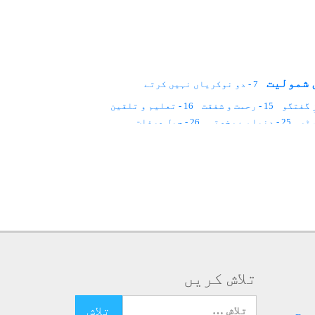
7 - دو نوکریاں نہیں کرتے
15 - رحمت و شفقت
16 - تعلیم و تلقین
25 - دنیا سے رخصتی
26 - جبلِ عرفات
34 - سرکشن پرشاد کی حاضری
35 - لڈو اور اولاد
43 - چھوت چھات
45 - ایک آدمی دوجسم۔۔۔؟
52 - محبوب کا دیدار
53 - پانچ جوتے
60 - دال بھات
61 - اٹیک، فائر
ری
68 - وصال
69 - فیض اور فیض یافتگان
75 - حضرت قادر محی الدین
82 - حضرت بابا عبدالرحمٰن
87 - سکّوبائی
88 - بی اماں صاحبہ
94.1 - سلسلۂ عظیمیہ
تلاش کریں
تلاش کرنے کے لئے یہاں ٹائپ کریں