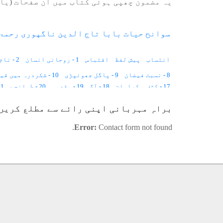
یہ مضمون چھپی ہوئی کتاب میں ان صفحات (یا 
سوانح حیات بابا تاج الدین ناگپوری رحمۃ 
انتساب
پیش لفظ
اقتباس
1 - روحانی انسان
2 - نام اور القاب
8 - نسبت فیضان
9 - پاگل جھونپڑی
10 - شکردرہ میں قیام
17 - کشف و کرامات
18 - آگ
19 - مقدمہ
20 - طمانچے
21 - پتّہ ا
27 - بحالی کا حکم
28 - دیکھنے کی چیز
29 - لمبی نکو کرورے
براہِ مہربانی اپنی رائے سے مطلع کریں
36 - سزائے موت
37 - دست گیر
38 - دوتھال میں سارا ہے
46 - بڑے کھلاتے اچھے ہو جاتے
47 - معذور لڑکی
48 - کالے اور لال منہ کے بندر
Error:
Contact form not found.
54 - بیگم صاحبہ بھوپال
55 - فاتحہ پڑھو
56 - ABDUS SAMAD SUSPENDED
62 - علی بردران اورگاندھی جی
63 - بے تیغ سپاہی
64 - ہندو مسلم فساد
70 - حضرت انسان علی شاہ
71 - مریم بی اماں
72 - بابا قادر اولیاء
76 - مہاراجہ رگھو جی راؤ
77 - حضرت فتح محمد شاہ
78 - حضرت کملی والے 
83 - حضرت بابا عبدالکریم
84 - حضرت حکیم نعیم الدین
89 - حضرت دوّا بابا
90 - نانی صاحبہ
91 - حضرت محمد غوث بابا
94.2 - لوح و قلم
94.3 - نقشے اور گراف
94.4 - رباعیات