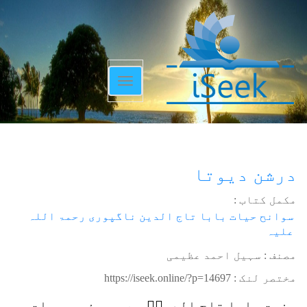
Toggle
navigation
درشن دیوتا
مکمل کتاب :
سوانح حیات بابا تاج الدین ناگپوری رحمۃ اللہ
علیہ
مصنف : سہیل احمد عظیمی
مختصر لنک :
https://iseek.online/?p=14697
حضرت بابا تاج الدینؒ سے ہر مذہب و ملت