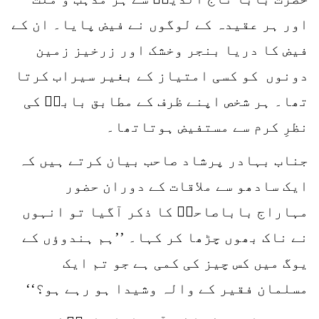
اور ہر عقیدہ کے لوگوں نے فیض پایا۔ ان کے
فیض کا دریا بنجر وخشک اور زرخیز زمین
دونوں کو کسی امتیاز کے بغیر سیراب کرتا
تھا۔ ہر شخص اپنے ظرف کے مطابق باباؒ کی
نظرِ کرم سے مستفیض ہوتاتھا۔
جناب بہادر پرشاد صاحب بیان کرتے ہیں کہ
ایک سادھو سے ملاقات کے دوران حضور
مہاراج باباصاحبؒ کا ذکر آگیا تو انہوں
نے ناک بھوں چڑھا کر کہا۔ ’’ہم ہندوؤں کے
یوگ میں کس چیز کی کمی ہے جو تم ایک
مسلمان فقیر کے والہ وشیدا ہو رہے ہو؟‘‘