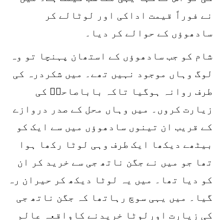
نے فوراً قیمت اداکی اور لوٹالے کر
سادھوؤں کے حوالے کر دیا۔
شام کو جب سادھوؤں کے استھان پہنچا تو وہ
لوگ وہاں موجود نہیں تھے۔ میں شکردرہ کی
طرف روانہ ہوگیا تاکہ باباصاحبؒ کی
زیارت کروں۔ میں وہاں محل کے صدر دروازے
کے قریب ان تینوں سادھوؤں میں سے ایک کو
بیٹھے دیکھا ایک طرف وہی لوٹا رکھا ہوا
تھا جو میں نے جگن ناتھ جی سے خرید کر ان
کو دیا تھا۔ میں یہ لوٹا دیکھ کر حیران رہ
گیا۔ میں یہی سوچ رہاتھا کہ جگن ناتھ جی
کی زیارت اورلوٹا خریدنے کاواقعہ عالمِ