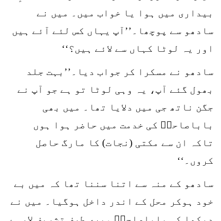
بیداری میں ہوا یا خواب میں۔ میں نے
سادھو سے پوچھا۔’’آپ یہاں کس لئے آئے ہیں
اور یہ لوٹا کہاں سے لائے ہیں؟‘‘
سادھو نے مسکرا کر جواب دیا۔’’بہت جلد
بھول گئے آپ، یہ وہی لوٹا تو ہے جو آپ نے
جگن ناتھ جی میں دلایا تھا۔ میں بھی
باباصاحبؒ کی خدمت میں حاضر ہوا ہوں
تاکہ ان سے مکتی (نجات) کا مارگ حاصل
کروں۔‘‘
سادھو کے منہ سے اتنا سننا تھا کہ میں بے
خود ہوکر محل کے اندر داخل ہوگیا۔ میں نے
دیکھا کہ باباصاحبؒ میری طرف تشریف لارہے