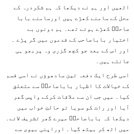
اٹھیں اور ہم نے دیکھا کہ ہم شکردرہ کے
محل کے سامنے کھڑے ہیں اورسامنے بابا
صاحبؒ کھڑے ہوئے تھے۔ ہم دونوں بے
اختیار باباصاحب کے قدموں میں گر پڑے ۔
اور اس کے بعد جو کچھ گزری وہ پربھو ہی
جانتے ہیں۔
اسی طرح ایک دفعہ تین سادھوؤں نے اسی قسم
کے خیالات کا اظہار باباصاحبؒ سے متعلق
کیا۔ میں جب ان سے ملاقات کرکے واپس گھر
آیا اور رات کو سویا تو حالتِ خواب میں
دیکھا کہ باباصاحبؒ میرے گھر تشریف لائے۔
میں اٹھ کر بیٹھ گیا۔ اوراپنی بیوی سے