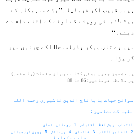
ہیں۔ قریب آکر فرمایا۔’’بڑے ساہوکار کے
بیٹے!ڈھائی روپئے کے لوٹے کے اتنے دام دے
دیئے۔‘‘
میں بے تاب ہوکر باباصاحبؒ کے چرنوں میں
گر پڑا۔
یہ مضمون چھپی ہوئی کتاب میں ان صفحات (یا صفحہ)
پر ملاحظہ فرمائیں:
86
تا
88
سوانح حیات بابا تاج الدین ناگپوری رحمۃ اللہ
علیہ کے مضامین :
انتساب
پیش لفظ
اقتباس
1 - روحانی انسان
2 - نام اور القاب
3 - خاندان
4 - پیدائش
5 - بچپن اورجوانی
سارے دکھاو ↓
6 - فوج میں شمولیت
7 - دو نوکریاں نہیں کرتے
8 - نسبت فیضان