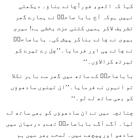
کہا کہ اٹھو، فوراًچائے بناؤ۔ دیکھتی
نہیں ہوکہ آج بابا صاحبؒ نے ہمارے گھر
تشریف لاکر ہمیں کتنی عزت بخشی ہے! میری
بیوی نے چائے بناکر پیش کی۔ باباصاحبؒ
نے چائے پی اور فرمایا۔’’چل رے تیرے کو
تیرتھ کرالاؤں۔‘‘
باباصاحبؒ کے ساتھ میں گھر سے باہر نکلا
تو انہوں نے فرمایا۔’’ان تینوں سادھوؤں
کو بھی ساتھ لے لو۔‘‘
چنانچہ میں نے ان سادھوؤں کو بھی ساتھ لے
لیا۔ آگے آگے باباصاحبؒ تھے، درمیان میں
سادھو اورپیچھے میں۔ لمحے بھر میں ہم