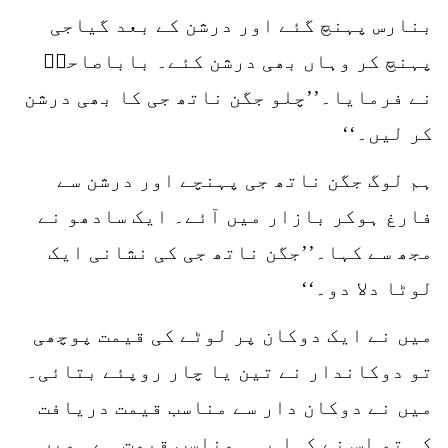
بنارس پہنچ گئے اور درشن کے بعد گیاجی
پہنچ کر وہاں بھی درشن کئے۔ باباصاحبؒ
نے فرمایا۔’’چلو جگن ناتھ جی کا بھی درشن
کر لیں۔‘‘
ہم لوگ جگن ناتھ جی پہنچے اور درشن سے
فارغ ہوکر بازار میں آئے۔ ایک سادھو نے
مجھ سے کہا۔’’جگن ناتھ جی کی نشانی ایک
لوٹا دلا دو۔‘‘
میں نے ایک دوکان پر لوٹے کی قیمت پوچھی
تو دوکاندار نے تین یا چار روپئے بتائی۔
میں نے دوکان دار سے مناسب قیمت دریافت
کی تو اس نے کہا یہی مناسب قیمت ہے۔ میں