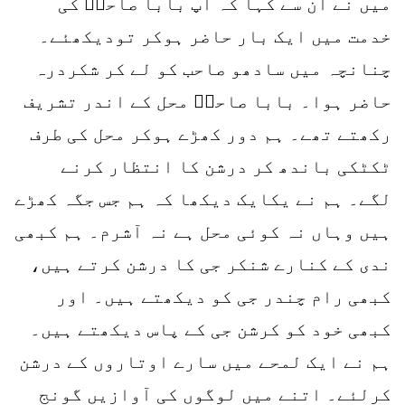
میں نے ان سے کہا کہ آپ بابا صاحبؒ کی
خدمت میں ایک بار حاضر ہوکر تودیکھئے۔
چنانچہ میں سادھو صاحب کو لے کر شکردرہ
حاضر ہوا۔ بابا صاحبؒ محل کے اندر تشریف
رکھتے تھے۔ ہم دور کھڑے ہوکر محل کی طرف
ٹکٹکی باندھ کر درشن کا انتظار کرنے
لگے۔ ہم نے یکایک دیکھا کہ ہم جس جگہ کھڑے
ہیں وہاں نہ کوئی محل ہے نہ آشرم۔ ہم کبھی
ندی کے کنارے شنکر جی کا درشن کرتے ہیں،
کبھی رام چندر جی کو دیکھتے ہیں۔ اور
کبھی خود کو کرشن جی کے پاس دیکھتے ہیں۔
ہم نے ایک لمحے میں سارے اوتاروں کے درشن
کرلئے۔ اتنے میں لوگوں کی آوازیں گونج