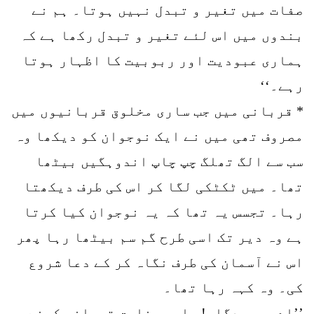
صفات میں تغیر و تبدل نہیں ہوتا۔ ہم نے
بندوں میں اس لئے تغیر و تبدل رکھا ہے کہ
ہماری عبودیت اور ربوبیت کا اظہار ہوتا
رہے۔‘‘
* قربانی میں جب ساری مخلوق قربانیوں میں
مصروف تھی میں نے ایک نوجوان کو دیکھا وہ
سب سے الگ تھلگ چپ چاپ اندوہگیں بیٹھا
تھا۔ میں ٹکٹکی لگا کر اس کی طرف دیکھتا
رہا۔ تجسس یہ تھا کہ یہ نوجوان کیا کرتا
ہے وہ دیر تک اسی طرح گم سم بیٹھا رہا پھر
اس نے آسمان کی طرف نگاہ کر کے دعا شروع
کی۔ وہ کہہ رہا تھا۔
’’اے پروردگار! ساری مخلوق قربانی کرنے