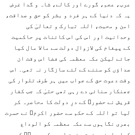
عرب، عجم، گورے اور کالے، شاہ و گدا غرض
یہ کہ دنیا کے ہر فرد و بشر کو حق و صداقت،
امن و محبت، اللہ تبارک و تعالیٰ کی
وحدانیت اور اس کی اس کائنات پر حاکمیت
کے پیغام کی لازوال دولت سے مالا مال کیا
جائے لیکن مکہ معظمہ کی فضا اس وقت ان
صداؤں کو سننے کے لئے سازگار نہ تھی۔ اس
وقت دعوت حق کے جواب میں ہر طرف تلوار کی
جھنکار سنائی دے رہی تھی حتیٰ کہ جب کفار
قریش نے حضورﷺ کے درِ دولت کا محاصرہ کر
لیا تو اللہ کے حکم سے حضور اکرمﷺ نے حسرت
بھری نگاہوں سے مکہ معظمہ کو الوداع
کہا۔ اپنے رفیق حضرت ابو بکر صدیقؓ کے