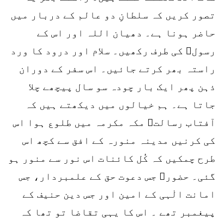
تصور کریں کہ سلطانِ دو عالم کے دربار میں
حاضر ہونا ہے۔ دھیان اللہ اور اس کے
رسولﷺ کی طرف رکھیں۔ سلام اور درود کا ورد
راستہ بھر کرتے جائیں۔ اس سفر کے دوران
ذہن پھر ایک بار چودہ سو سال پیچھے چلا
جاتا ہے۔ ہم خیالوں میں دیکھتے ہیں کہ
آفتاب رسالتﷺ مکہ مکرمہ میں طلوع ہوا اس
کی کرنیں مدینہ منورہ کے افق سے کچھ اس
طرح چمکیں کہ کُل کائنات اس نور سے منور ہو
گئی۔ حضورﷺ جس دعوت حق کے علمبردار، جس
امانت الٰہی کے امین اور جس دین حنیف کے
پیغمبر تھے ۔ اس کا یہی تقاضا تو تھا کہ