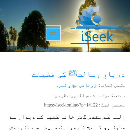
Toggle
navigation
دربارِ رسالتﷺ کی فضیلت
مکمل کتاب :
رُوحانی حج و عُمرہ
مصنف : خواجہ شمس الدین عظیمی
مختصر لنک :
https://iseek.online/?p=14122
اللہ کے مقدس گھر خانہ کعبہ کے دیدار سے
مشرف ہو کر حج کے مبارک فریضہ سے سکبدوش