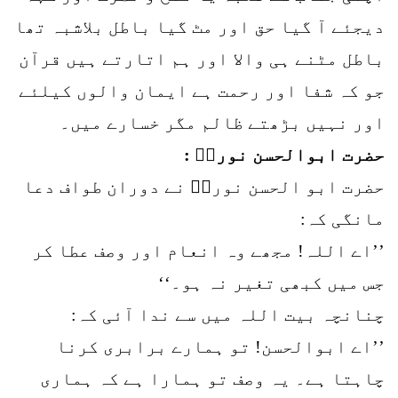
دیجئے آ گیا حق اور مٹ گیا باطل بلاشبہ تھا
باطل مٹنے ہی والا اور ہم اتارتے ہیں قرآن
جو کہ شفا اور رحمت ہے ایمان والوں کیلئے
اور نہیں بڑھتے ظالم مگر خسارے میں۔
حضرت ابوالحسن نوریؒ :
حضرت ابو الحسن نوریؒ نے دوران طواف دعا
مانگی کہ:
’’اے اللہ! مجھے وہ انعام اور وصف عطا کر
جس میں کبھی تغیر نہ ہو۔‘‘
چنانچہ بیت اللہ میں سے ندا آئی کہ:
’’اے ابوالحسن! تو ہمارے برابری کرنا
چاہتا ہے۔ یہ وصف تو ہمارا ہے کہ ہماری