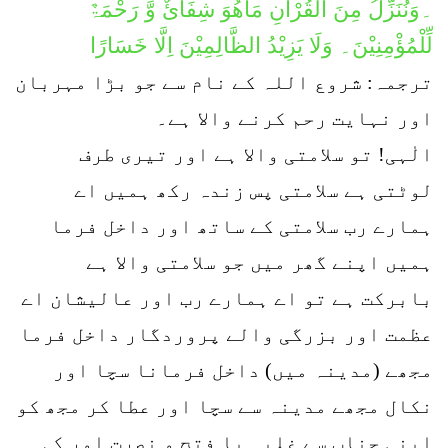
۔وَنُنَزِّلُ مِنَ الْقُرْآنِ مَاھُوَ شِفَائٌ وَّ رَحْمَۃٌ
لِّلْمُؤْمِنِیْنَ۔ وَلَا یَزِیْدُ الظَّالِمِیْنَ اِلَّا خَسَارًا
ترجمہ: شروع اللہ کے نام سے جو بڑا مہربان
اور نہایت رحم کرنے والا ہے۔
الٰہی! تو سلامتی والا ہے اور تیری طرف
لوٹتی ہے سلامتی پس زندہ رکھ ہمیں اے
ہمارے رب سلامتی کے ساتھ اور داخل فرما
ہمیں اپنے گھر میں جو سلامتی والا ہے
بابرکت ہے تو اے ہمارے رب اور عالیشان اے
عظمت اور بزرگی والے پروردگار داخل فرما
مجھے (مدینہ میں) داخل فرمانا سچا اور
نکال مجھے مدینہ سے سچا اور عطا کر مجھ کو
اپنی جناب سے غلبہ یا فتح و نصرت اور کہہ