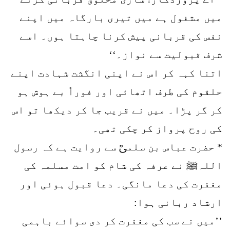
میں مشغول ہے میں تیری بارگاہ میں اپنے
نفس کی قربانی پیش کرنا چاہتا ہوں۔ اسے
شرف قبولیت سے نواز۔‘‘
اتنا کہہ کر اس نے اپنی انگشت شہادت اپنے
حلقوم کی طرف اٹھائی اور فوراً بے ہوش ہو
کر گر پڑا۔ میں نے قریب جا کر دیکھا تو اس
کی روح پرواز کر چکی تھی۔
* حضرت عباس بن سلمیؒ سے روایت ہے کہ رسول
اللہﷺ نے عرفہ کی شام کو امت مسلمہ کی
مغفرت کی دعا مانگی۔ دعا قبول ہوئی اور
ارشاد ربانی ہوا:
’’میں نے سب کی مغفرت کر دی سوائے باہمی