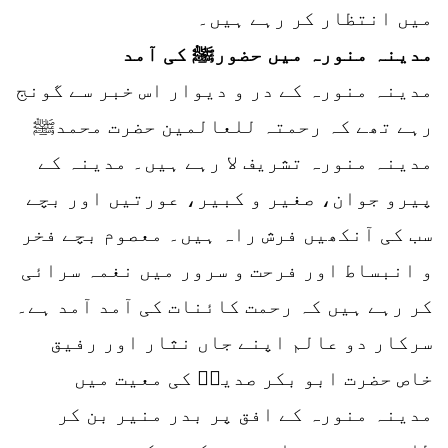
میں انتظار کر رہے ہیں۔
مدینہ منورہ میں حضورﷺ کی آمد
مدینہ منورہ کے در و دیوار اس خبر سے گونج
رہے تھے کہ رحمتہ للعالمین حضرت محمدﷺ
مدینہ منورہ تشریف لا رہے ہیں۔ مدینہ کے
پیرو جوان، صغیر و کبیر، عورتیں اور بچے
سب کی آنکھیں فرش راہ ہیں۔ معصوم بچے فخر
و انبساط اور فرحت و سرور میں نغمہ سرائی
کر رہے ہیں کہ رحمت کائنات کی آمد آمد ہے۔
سرکار دو عالم اپنے جاں نثار اور رفیق
خاص حضرت ابو بکر صدیقؓ کی معیت میں
مدینہ منورہ کے افق پر بدر منیر بن کر