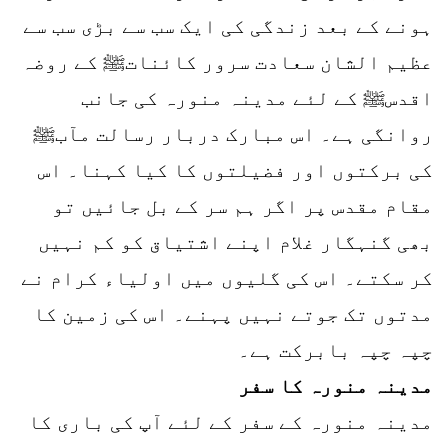
ہونے کے بعد زندگی کی ایک سب سے بڑی سب سے
عظیم الشان سعادت سرور کائناتﷺ کے روضہ
اقدسﷺ کے لئے مدینہ منورہ کی جانب
روانگی ہے۔ اس مبارک دربار رسالت مآبﷺ
کی برکتوں اور فضیلتوں کا کیا کہنا۔ اس
مقام مقدس پر اگر ہم سر کے بل جائیں تو
بھی گنہگار غلام اپنے اشتیاق کو کم نہیں
کر سکتے۔ اس کی گلیوں میں اولیاء کرام نے
مدتوں تک جوتے نہیں پہنے۔ اس کی زمین کا
چپہ چپہ بابرکت ہے۔
مدینہ منورہ کا سفر
مدینہ منورہ کے سفر کے لئے آپ کی باری کا