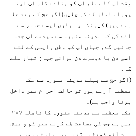
وقت آپ کا معلم آپ کو بتائے گا۔ آپ اپنا
پورا سامان لے کر چلیں(اگر حج کے بعد جا
رہے ہیں) کیونکہ یہ باری ایسے حساب سے
آئے گی کہ مدینہ منورہ سے سیدھے آپ جدہ
جائیں گے، جہاں آپ کو وطن واپسی کے لئے
اسی دن یا دوسرے دن ہوائی جہاز تیار ملے
گا۔
(اگر حج سے پہلے مدینہ منورہ سے مکہ
معظمہ آ رہے ہوں تو حالت احرام میں داخل
ہونا واجب ہے)۔
مکہ معظمہ سے مدینہ منورہ کا فاصلہ ۲۷۷
میل ہے جس کی مسافت طے کرنے میں کم و بیش
سات آٹھ گھنٹے لگتے ہیں۔ راستے بھر یہ