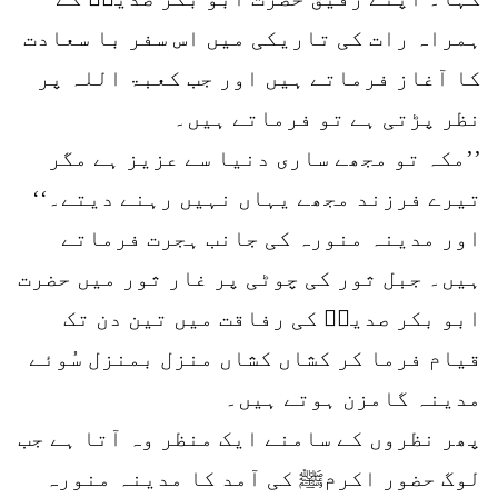
ہمراہ رات کی تاریکی میں اس سفر با سعادت
کا آغاز فرماتے ہیں اور جب کعبۃ اللہ پر
نظر پڑتی ہے تو فرماتے ہیں۔
’’مکہ تو مجھے ساری دنیا سے عزیز ہے مگر
تیرے فرزند مجھے یہاں نہیں رہنے دیتے۔‘‘
اور مدینہ منورہ کی جانب ہجرت فرماتے
ہیں۔ جبل ثور کی چوٹی پر غار ثور میں حضرت
ابو بکر صدیقؓ کی رفاقت میں تین دن تک
قیام فرما کر کشاں کشاں منزل بمنزل سُوئے
مدینہ گامزن ہوتے ہیں۔
پھر نظروں کے سامنے ایک منظر وہ آتا ہے جب
لوگ حضور اکرمﷺ کی آمد کا مدینہ منورہ