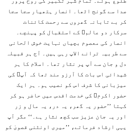
طلوع ہوئے۔ تمام شہر تکبیر کی روح پرور
صدا سے گونج اٹھا۔ انصار ہتھیار سجا سجا
کر بے تابانہ گھروں سے رحمت کائنات
سرکار دو عالمﷺ کے استقبال کو پہنچے۔
انصار کی معصوم بچیاں نہایت خوش الحانی
سے طربیہ ترانے الاپ رہی ہیں۔ آج ہر قبیلہ
دل و جان سے آپ پر نثار تھا۔ اسلام کا ہر
شیدائی اس بات کا آرزو مند تھا کہ آپﷺ کی
میزبانی کا شرف اس کو نصیب ہو۔ ہر ایک
حضور اکرمﷺ کی خدمت اقدس میں حاضر ہو کر
کہتا ’’حضور یہ گھر، یہ در، یہ مال و زر
اور یہ جان عزیز سب کچھ نثار ہے۔‘‘ مگر آپ
یہی ارشاد فرماتے، ’’میری اونٹنی قصویٰ کو