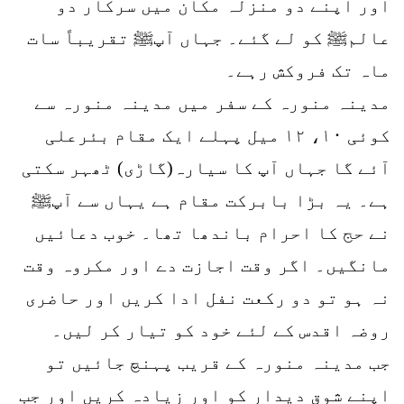
اور اپنے دو منزلہ مکان میں سرکار دو
عالمﷺ کو لے گئے۔ جہاں آپﷺ تقریباً سات
ماہ تک فروکش رہے۔
مدینہ منورہ کے سفر میں مدینہ منورہ سے
کوئی ۱۰، ۱۲ میل پہلے ایک مقام بئرعلی
آئے گا جہاں آپ کا سیارہ(گاڑی) ٹھہر سکتی
ہے۔ یہ بڑا بابرکت مقام ہے یہاں سے آپﷺ
نے حج کا احرام باندھا تھا۔ خوب دعائیں
مانگیں۔ اگر وقت اجازت دے اور مکروہ وقت
نہ ہو تو دو رکعت نفل ادا کریں اور حاضری
روضہ اقدس کے لئے خود کو تیار کر لیں۔
جب مدینہ منورہ کے قریب پہنچ جائیں تو
اپنے شوق دیدار کو اور زیادہ کریں اور جب