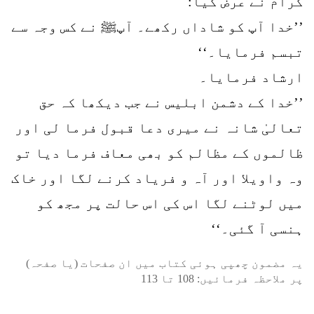
کرام نے عرض کیا:
’’خدا آپ کو شاداں رکھے۔ آپﷺ نے کس وجہ سے
تبسم فرمایا۔‘‘
ارشاد فرمایا۔
’’خدا کے دشمن ابلیس نے جب دیکھا کہ حق
تعالیٰ شانہ نے میری دعا قبول فرما لی اور
ظالموں کے مظالم کو بھی معاف فرما دیا تو
وہ واویلا اور آہ و فریاد کرنے لگا اور خاک
میں لوٹنے لگا اس کی اس حالت پر مجھ کو
ہنسی آ گئی۔‘‘
یہ مضمون چھپی ہوئی کتاب میں ان صفحات (یا صفحہ)
پر ملاحظہ فرمائیں:
108
تا
113