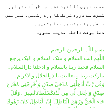
مسجد نبوی کا گنبد خضراء نظر آئے تو اور
کثرت سے درود شریف کا ورد رکھیں۔ شہر میں
داخل ہوتے وقت یہ دعا پڑھیں۔
دعا بوقت داخلہ مدینہ منورہ
بسم اللّٰہ الرحمن الرحیم
اللّٰھم انت السلام و منک السلام و الیک یرجع
السلام فحینا ربنا بالسلام و ادخلنا دارالسلام۔
تبارکت ربنا و تعالیت یا ذوالجلال والاکرام۔
وَقُل رَّبِّ أَدْخِلْنِي مُدْخَلَ صِدْقٍ وَأَخْرِجْنِي مُخْرَجَ
صِدْقٍ وَاجْعَل لِّي مِن لَّدُنكَسُلْطَانًانَّصِيرًا۔وَقُلْ
جَاءَ الْحَقُّ وَزَهَقَ الْبَاطِلُ ۚ إِنَّ الْبَاطِلَ كَانَ زَهُوقًا