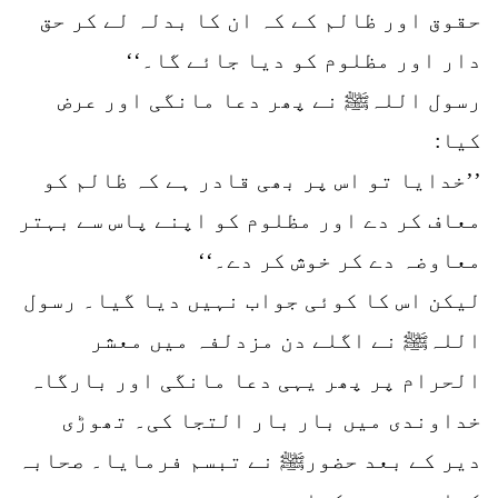
حقوق اور ظالم کے کہ ان کا بدلہ لے کر حق
دار اور مظلوم کو دیا جائے گا۔‘‘
رسول اللہﷺ نے پھر دعا مانگی اور عرض
کیا:
’’خدایا تو اس پر بھی قادر ہے کہ ظالم کو
معاف کر دے اور مظلوم کو اپنے پاس سے بہتر
معاوضہ دے کر خوش کر دے۔‘‘
لیکن اس کا کوئی جواب نہیں دیا گیا۔ رسول
اللہﷺ نے اگلے دن مزدلفہ میں معشر
الحرام پر پھر یہی دعا مانگی اور بارگاہ
خداوندی میں بار بار التجا کی۔ تھوڑی
دیر کے بعد حضورﷺ نے تبسم فرمایا۔ صحابہ