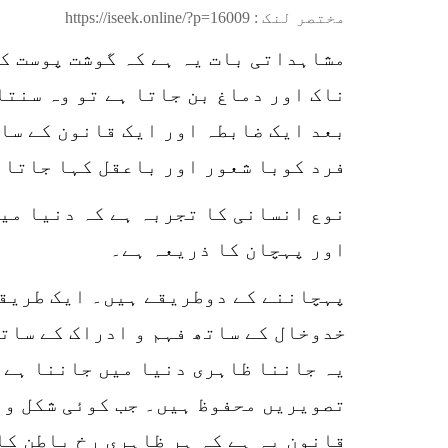
مختصر لنک :
https://iseek.online/?p=16009
مشاہداتی بات یہ ہے کہ گوشت پوست کا
ناک اور دماغ بن جاتا ہے تو وہ سنتا
بعد ایک ضابطہ اور ایک قانون کے سات
فرد کوبا شعور اور باعقل کہا جاتا 
نوع انسانی کا تجربہ ہے کہ دنیا می
اور پہچان کا ذریعہ ہے۔
پہچاننے کے دوطریقے ہیں۔ ایک طریقہ
خدوخال کے ساتھ فہم و ادراک کے سات
یہ جاننا ظاہری دنیا میں جاننا ہے۔ 
تصویریں محفوظ ہیں۔ جب کوئی شکل و 
قانون یہ ہے کہ ہر ظاہری رخ باطن کا