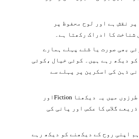
پر نقش ہے اور لوح محفوظ پر
 شناخت کا ادراک رکھتا ہے۔
ئی بھی صورت یا شئے پہلے ہمارے
 کو دیکھ رہے ہیں۔ کوئی خیال ،کوئی
نی ذہن کی اسکرین پر پہلے سے
ہمارے سامنے ایک گلاس رکھا ہوا ہے۔ اس میں پانی بھرا ہوا ہے۔ نظریۂ رنگ و نور کی طرزوں میں یہ دیکھنا Fictionاور
ریعے گلاس کا عکس اور پانی کی
ہم اپنی روح کے دیکھنے کو دیکھ رہے