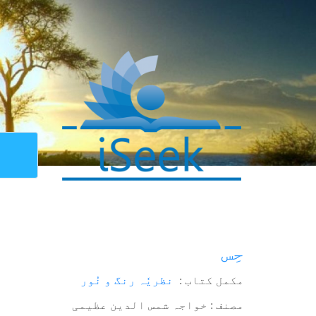
حِس
مکمل کتاب :
نظریٗہ رنگ و نُور
مصنف : خواجہ شمس الدین عظیمی