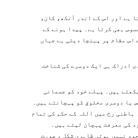
ا ہے اور اس کے اندر آنکھ، کان،
سوس بھی کرتا ہے۔ پیدا ہونے کے
 اس مقام پر پہنچا دیتی ہے جہاں
0
ی ادراک ہی ایک دوسرے کی شناخت
SHARES
k
r
یکھتے ہیں۔ پہلے خود کو جسمانی
p
ص یا دوسری مخلوق کو پہچانتے ہیں۔
o
 باطنی رخ میں اللہ کے حکم کی تمام
د کی معرفت پہچان لیتے ہیں۔
جود نہیں ہوتی ظاہری شکل و صورت