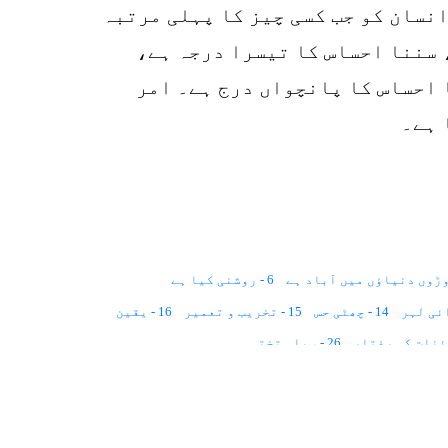
انسان کو جب کسی چیز کا پہلی مرتبہ
 سننا احساس کا تیسرا درجہ ہے،
 احساس کا پانچواں درج ہے۔ امر
 ہے۔
6 - روشنی کیا ہے
14 - چھٹی حس
15 - تخریب و تعمیر
16 - یقین
26 - سیاہ تختہ
33 - کائنات ایک نقطہ ہے
34 - مذہب