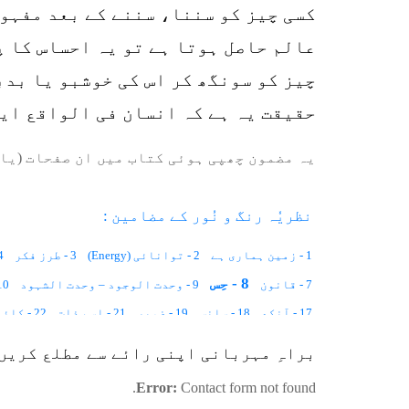
کسی چیز کو سننا، سننے کے بعد مفہوم
عالم حاصل ہوتا ہے تو یہ احساس کا پ
چیز کو سونگھ کر اس کی خوشبو یا بد
حقیقت یہ ہے کہ انسان فی الواقع ای
یہ مضمون چھپی ہوئی کتاب میں ان صفحات (یا 
نظریٗہ رنگ و نُور کے مضامین :
1 - زمین ہماری ہے
2 - توانائی (Energy)
3 - طرز فکر
4 - ممتاز 
8 - حِس
7 - قانون
9 - وحدت الوجود – وحدت الشہود
10 - تحقیق اور
17 - آنکھ
18 - سانس
19 - ضمیر
21 - اسم ذات
22 - کائنات ایک کنبہ ہے
27 - مکانیت اور زمانیت کیا ہے
28 - قوانینِ فطرت
29 - آدم ۔ خلاء ۔ روح
براہِ مہربانی اپنی رائے سے مطلع کریں
35 - قرار مکین
36 - انسان ، فرشتہ اور جنات
Error:
Contact form not found.