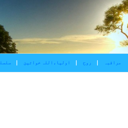
مراقبہ
روح
اولیاءاللہ خواتین
سلسلۂ