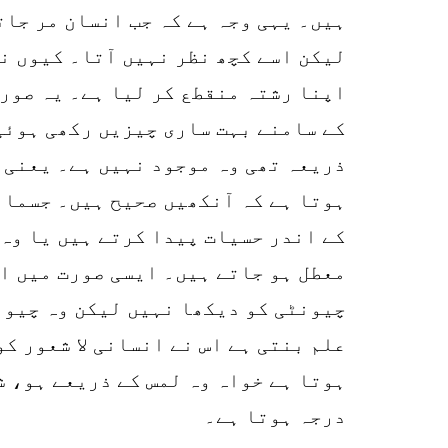
ہیں۔ یہی وجہ ہے کہ جب انسان مر جات
لیکن اسے کچھ نظر نہیں آتا۔ کیوں نظ
اپنا رشتہ منقطع کر لیا ہے۔ یہ صورت 
کے سامنے بہت ساری چیزیں رکھی ہوئی 
ذریعہ تھی وہ موجود نہیں ہے۔ یعنی آ
کے اندر حسیات پیدا کرتے ہیں یا وہ 
معطل ہو جاتے ہیں۔ ایسی صورت میں ان
چیونٹی کو دیکھا نہیں لیکن وہ چیون
علم بنتی ہے اس نے انسانی لا شعور کو
ہوتا ہے خواہ وہ لمس کے ذریعے ہو، ش
درجہ ہوتا ہے۔