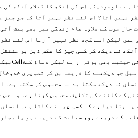
ا ہے باوجودیکہ اس کی آنکھ کا ڈیلا، آنکھ کی پ
ر نہیں آتا؟ اس لئے نظر نہیں آتا کہ جو چیز ع
حال موت کے علاوہ عام زندگی میں بھی پیش آتی ہ
ہیں لیکن اسے کچھ نظر نہیں آ رہا اس لئے نظر 
نکھ نے دیکھ کر کسی چیز کا عکس ذہن پر منتقل
ہوتا ہے کہ آ
سیل جو دیکھنے کا ذریعہ بن کر تصویری خدوخال
سان نہ دیکھ سکتا ہے نہ محسوس کر سکتا ہے۔ ای
ٹی کے کاٹنے کی تکلیف محسوس کرتا ہے۔ وہ حس ج
 یہ بتا دیا ہے کہ کسی چیز نے کاٹا ہے۔ انسان 
امہ کے ذریعے ہو، سماعت کے ذریعے ہو یا بصارت