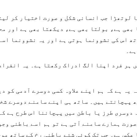
 لوتھڑا جب انسانی شکل و صورت اختیار کر لیت
 بھی ہے، بولتا بھی ہے، دیکھتا بھی ہے اور مح
ھ اس کی نشوونما ہوتی ہے اور یہ نشوونما اسے
ہے۔
ں ہر فرد اپنا الگ ادراک رکھتا ہے۔ یہ انفراد
 یہ ہے کہ ہم اپنے علاوہ کسی دوسرے آدمی کو د
ھ پہچانتے ہیں۔ ساتھ ہی اپنے سامنے دوسرے شخ
دوسری طرز یا باطن میں پہچاننا اس طرح ہے کہ
صورت ہمارے سامنے آتی ہے تو ہم اسے باطنی وجو
 عکس ہے۔ جب تک کوئی شئے باطنی رخ کے ساتھ مو