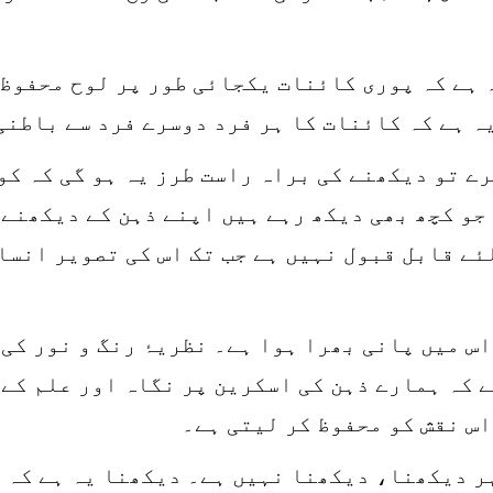
 ہے کہ پوری کائنات یکجائی طور پر لوح محفوظ 
ہ ہے کہ کائنات کا ہر فرد دوسرے فرد سے باطنی
ے تو دیکھنے کی براہ راست طرز یہ ہو گی کہ کو
جو کچھ بھی دیکھ رہے ہیں اپنے ذہن کے دیکھنے
ئے قابل قبول نہیں ہے جب تک اس کی تصویر انسا
 کہ ہمارے ذہن کی اسکرین پر نگاہ اور علم کے ذ
س نقش کو محفوظ کر لیتی ہے۔
ر دیکھنا، دیکھنا نہیں ہے۔ دیکھنا یہ ہے کہ 