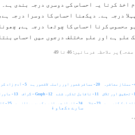
 اخذ کرنا یہ احساس کی دوسری درجہ بندی ہے۔ 
ہلا درجہ ہے۔ دیکھنا احساس کا دوسرا درجہ ہے،
بو محسوس کرنا احساس کا چوتھا درجہ ہے، چھونا
ک علم ہے اور علم مختلف درجوں میں احساس بنتا
صفحہ) پر ملاحظہ فرمائیں:
46
تا
49
معاشرہ
20 - مسافر شعور اور راستہ لاشعور ہے
5 - آدم زاد کروڑوں دنیاؤں میں آباد ہے
 تلاش
11 - ناقابل تذکرہ شئے
12 - Graph – گراف
13 - ماورائی لہر
23 - خلاء
24 - انسان حیوان سے کیوں ممتاز ہے
25 - کائنات کی رفتار
سارے دکھاو ↓
30 - تین زمانے
31 - وقت کیا ہے
32 - عظیم روحانی سائنسدان
۔