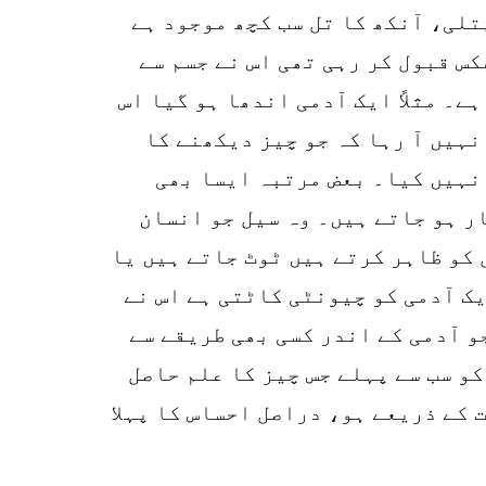
تلی، آنکھ کا تل سب کچھ موجود ہے
کس قبول کر رہی تھی اس نے جسم سے
ے۔ مثلاً ایک آدمی اندھا ہو گیا اس
نہیں آ رہا کہ جو چیز دیکھنے کا
 نہیں کیا۔ بعض مرتبہ ایسا بھی
نکھیں صحیح ہیں۔ جسمانی حیثیت بھی برقرار ہے لیکن دماغ کےCellsبیکار ہو جاتے ہیں۔ وہ سیل جو انسان
 کو ظاہر کرتے ہیں ٹوٹ جاتے ہیں یا
ک آدمی کو چیونٹی کاٹتی ہے اس نے
و آدمی کے اندر کسی بھی طریقے سے
کو سب سے پہلے جس چیز کا علم حاصل
 کے ذریعے ہو، دراصل احساس کا پہلا