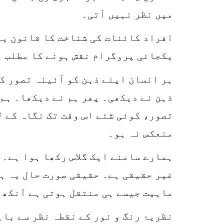
میں نظر نہیں آتی۔
افراد کائنات کی شناخت کا قانون یہ
یکجائی پروگرام نقش ہونے کا مطلب ی
ہر انسان اپنے ذہن کو آئینہ تصور کر
ذہن نے دیکھی۔ پھر ہم نے دیکھا۔ ہم 
تصور، کوئی شئے اس وقت تک نگاہ کے ل
منعکس نہ ہو۔
غیر حقیقی ہے۔ حقیقی صورت حال یہ ہے
ماہیت جیسے ہی منتقل ہوتی ہے آنکھ ا
نظریۂ رنگ و نور کے نقطہ نظر سے باہ