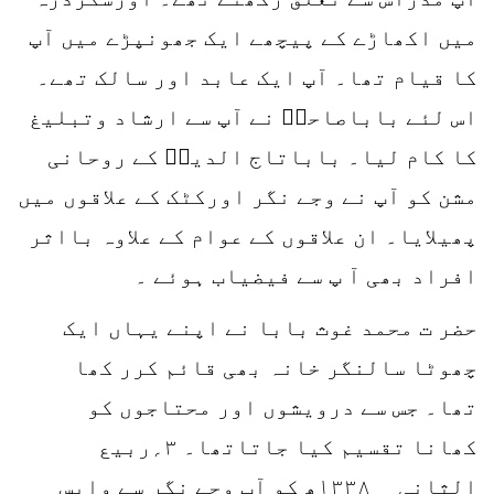
میں اکھاڑے کے پیچھے ایک جھونپڑے میں آپ
کا قیام تھا۔ آپ ایک عابد اور سالک تھے۔
اس لئے باباصاحبؒ نے آپ سے ارشاد وتبلیغ
کا کام لیا۔ باباتاج الدینؒ کے روحانی
مشن کو آپ نے وجے نگر اورکٹک کے علاقوں میں
پھیلایا۔ ان علاقوں کے عوام کے علاوہ بااثر
افراد بھی آ پ سے فیضیاب ہوئے ۔
حضر ت محمد غوث بابا نے اپنے یہاں ایک
چھوٹا سالنگر خانہ بھی قائم کرر کھا
تھا۔ جس سے درویشوں اور محتاجوں کو
کھانا تقسیم کیا جاتاتھا۔ ۳؍ربیع
الثانی ۱۳۳۸؁ھ کو آپ وجے نگر سے واپس