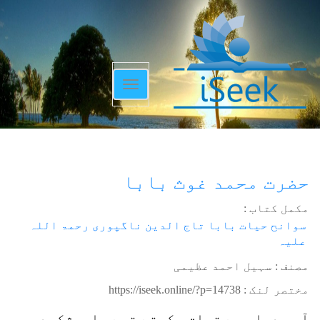
Toggle
navigation
حضرت محمد غوث بابا
مکمل کتاب :
سوانح حیات بابا تاج الدین ناگپوری رحمۃ اللہ
علیہ
مصنف : سہیل احمد عظیمی
مختصر لنک :
https://iseek.online/?p=14738
آپ مدراس سے تعلق رکھتے تھے۔ اورشکردرہ