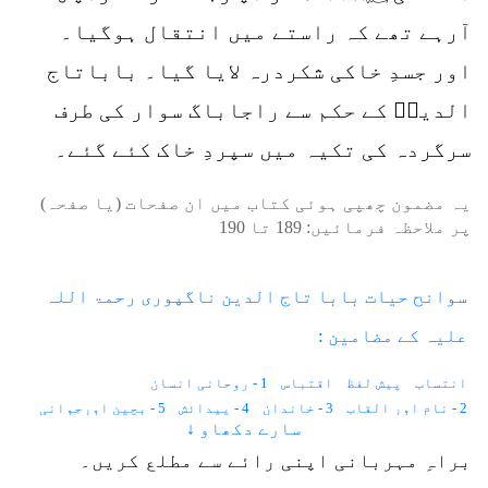
آرہے تھے کہ راستے میں انتقال ہوگیا۔
اور جسدِ خاکی شکردرہ لایا گیا۔ باباتاج
الدینؒ کے حکم سے راجاباگ سوار کی طرف
سرگردہ کی تکیہ میں سپردِ خاک کئے گئے۔
یہ مضمون چھپی ہوئی کتاب میں ان صفحات (یا صفحہ)
پر ملاحظہ فرمائیں:
189
تا
190
سوانح حیات بابا تاج الدین ناگپوری رحمۃ اللہ
علیہ کے مضامین :
انتساب
پیش لفظ
اقتباس
1 - روحانی انسان
2 - نام اور القاب
3 - خاندان
4 - پیدائش
5 - بچپن اورجوانی
سارے دکھاو ↓
6 - فوج میں شمولیت
7 - دو نوکریاں نہیں کرتے
8 - نسبت فیضان
9 - پاگل جھونپڑی
10 - شکردرہ میں قیام
11 - واکی میں قیام
براہِ مہربانی اپنی رائے سے مطلع کریں۔
12 - شکردرہ کو واپسی
13 - معمولات
14 - اندازِ گفتگو