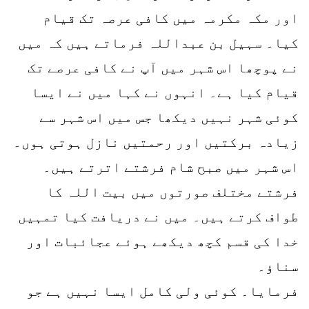
اور مکہ مکرمہ میں کافی عرصہ تک قیام
کیا۔ سہیل بن عبداللہ فرماتے ہیں کہ میں
نے پوچھا اس شہر میں آپ نے کافی عرصے تک
قیام کیا ہے۔ انہوں نے کہا میں نے ایسا
کوئی شہر نہیں دیکھا جس میں اس شہر سے
زیادہ برکتیں اور رحمتیں نازل ہوتی ہوں۔
اس شہر میں صبح شام فرشتے اترتے ہیں۔
فرشتے مختلف صورتوں میں بیت اللہ کا
طواف کرتے ہیں۔ میں نے دریافت کیا تمہیں
خدا کی قسم کچھ دیکھے ہوئے عجائبات اور
سناؤ۔
فرمایا۔ کوئی ولی کامل ایسا نہیں ہے جو