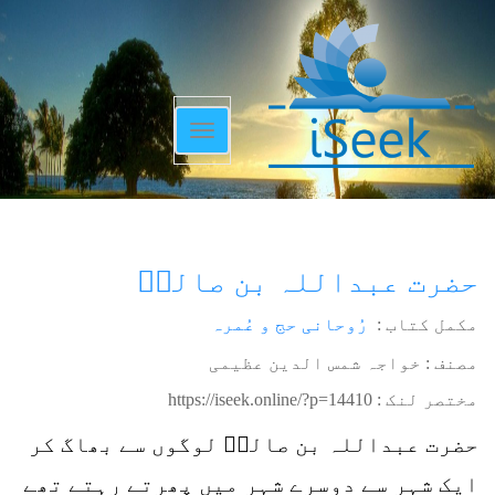
Toggle
navigation
حضرت عبداللہ بن صالحؒ
مکمل کتاب :
رُوحانی حج و عُمرہ
مصنف : خواجہ شمس الدین عظیمی
مختصر لنک :
https://iseek.online/?p=14410
حضرت عبداللہ بن صالحؒ لوگوں سے بھاگ کر
ایک شہر سے دوسرے شہر میں پھرتے رہتے تھے