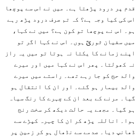
قدم پر درود پڑھتا ہے۔ میں نے اس سے پوچھا
اس کی کیا وجہ ہے؟ کہ تم صرف درود پڑھ رہے
ہو۔ اس نے پوچھا تو کون ہے؟ میں نے کہا،
میں سفیان ثوریؒ ہوں۔ اس نے کہا اگر تو
اپنے زمانے کا یکتا نہ ہوتا تو میں یہ راز
نہ کھولتا۔ پھر اس نے کہا میں اور میرے
والد حج کو جا رہے تھے۔ راستے میں میرے
والد بیمار ہو گئے۔ اور ان کا انتقال ہو
گیا۔ مرنے کے بعد ان کے چہرے کا رنگ سیاہ
ہو گیا۔ مجھے یہ حالت دیکھ کر سخت رنج
ہوا۔ اناللہ پڑھ کر ان کا چہرہ کپڑے سے
ڈھانپ دیا۔ صدمے سے نڈھال ہو کر زمین پر