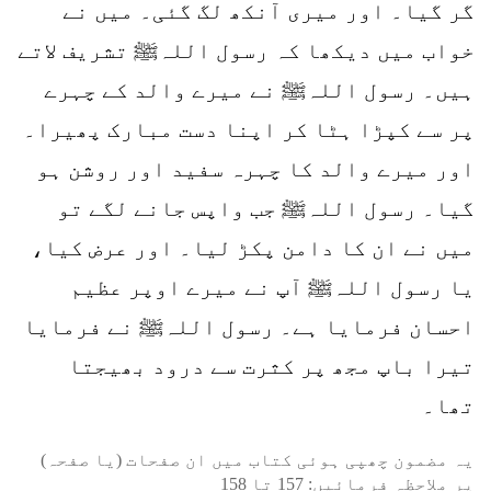
گر گیا۔ اور میری آنکھ لگ گئی۔ میں نے
خواب میں دیکھا کہ رسول اللہﷺ تشریف لاتے
ہیں۔ رسول اللہﷺ نے میرے والد کے چہرے
پر سے کپڑا ہٹا کر اپنا دست مبارک پھیرا۔
اور میرے والد کا چہرہ سفید اور روشن ہو
گیا۔ رسول اللہﷺ جب واپس جانے لگے تو
میں نے ان کا دامن پکڑ لیا۔ اور عرض کیا،
یا رسول اللہﷺ آپ نے میرے اوپر عظیم
احسان فرمایا ہے۔ رسول اللہﷺ نے فرمایا
تیرا باپ مجھ پر کثرت سے درود بھیجتا
تھا۔
یہ مضمون چھپی ہوئی کتاب میں ان صفحات (یا صفحہ)
پر ملاحظہ فرمائیں:
157
تا
158