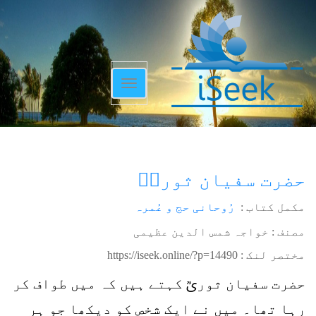
Toggle
navigation
حضرت سفیان ثوریؒ
مکمل کتاب :
رُوحانی حج و عُمرہ
مصنف : خواجہ شمس الدین عظیمی
مختصر لنک :
https://iseek.online/?p=14490
حضرت سفیان ثوریؒ کہتے ہیں کہ میں طواف کر
رہا تھا۔ میں نے ایک شخص کو دیکھا جو ہر