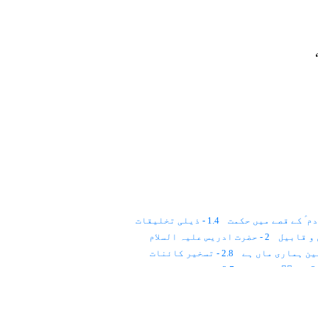
1.4 - ذیلی تخلیقات
2 - حضرت ادریس علیہ السلام
2.8 - تسخیر کائنات
حؑ کا بیٹا
3.7 - چالیس دن بارش برستی رہی
3.15 - برف پگھل رہی ہے
3.16 - بلیک ہول
4.5 - سخت سرزنش
4.6 - دلیل