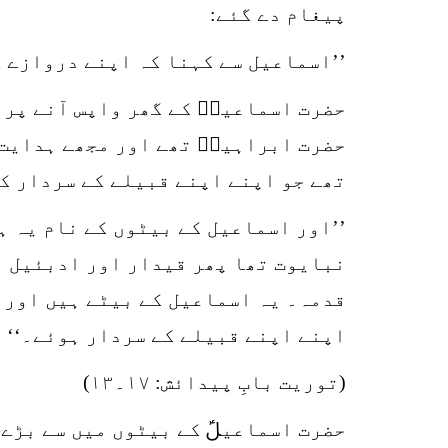
پیغام دے گئے:
’’اسماعیل سے کہنا کہ اپنے دروازے ک
حضرت اسماعیلؑ کے گھر واپس آنے پر 
حضرت ابراہیمؑ تھے اور مجھے ہدایت 
تھے جو اپنے اپنے قبیلے کے سردار ک
’’اور اسماعیل کے بیٹوں کے نام یہ ہ
نبایوت تھا پھر قیدار اور ادبئیل ا
قدمہ۔ یہ اسماعیل کے بیٹے ہیں اور 
اپنے اپنے قبیلے کے سردار ہوئے۔‘‘
(توریت بابِ پیدائش: ۱۷۔۱۳)
حضرت اسماعیلؑ کے بیٹوں میں سے بڑے 