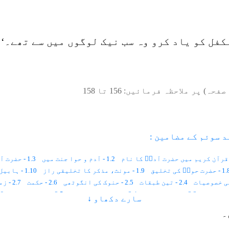
فل کو یاد کرو وہ سب نیک لوگوں میں سے تھے۔‘‘
صفحہ) پر ملاحظہ فرمائیں:
156
تا
158
د سوئم کے مضامین :
1.2 - آدم و حوا جنت میں
1.3 - حضرت آدم ؑ کے قصے میں حکمت
 حضرت حواؑ کی تخلیق
1.9 - مونث، مذکر کا تخلیقی راز
1.10 - ہابیل و قابیل
2.4 - تین طبقات
2.5 - حنوک کی انگوٹھی
2.6 - حکمت
2.7 - زمین ہماری ماں ہے
3.3 - بے وفا بیوی
3.4 - ساڑھے نو سو سال
3.5 - نوح کی کشتی
3.6 - نو
سارے دکھاو ↓
3.11 - صحیفۂ وید
3.12 - زمین کے طبقات
3.13 - زرپرستی کا جال
3.14 - حکمت
۔
4.1 - قوم عاد
4.2 - مغرور اور سرکش
4.3 - اللہ کی پکڑ
4.4 - اولاد، باغ اور چشمے