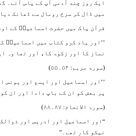
ایک روز چند آدمی آپ کے پاس آئے۔ گھ
میں ڈال کر سرخ رومال سے ڈھانک دیا۔
قرآن پاک میں حضرت اسماعیلؑ کے اوص
’’اور یاد کرو کتاب میں اسماعیلؑ کا
نماز کا اور زکوٰۃ کا، اور تھا وہ ا
(سورۃ مریم: ۵۴۔۵۵)
’’اور اسماعیل اور ایسع اور یونس او
پر بعض کو ان کے باپ دادا اور ان کو
(سورۃ الانعام: ۸۷۔۸۸)
“اور اسماعیل اور ادریس اور ذوالکفل
نیکو کار تھے۔”