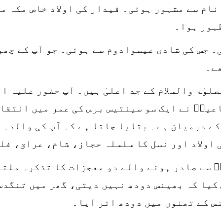
 نام سے مشہور ہوئی۔ قیدار کی اولاد خاص مکہ م
ہور ہوا۔
 جس کی شادی عیسوادوم سے ہوئی۔ جو آپ کے چھو
ے۔
ٰۃ والسلام کے جد اعلیٰ ہیں۔ آپ حضور علیہ الص
عیلؑ نے ایک سو سینتیس برس کی عمر میں انتقا
کے درمیان ہے۔ بتایا جاتا ہے کہ آپ کی والدہ 
 اولاد اور نسل کا سلسلہ حجاز، شام، عراق، فل
 سے صادر ہونے والے دو معجزات کا تذکرہ ملتا 
ض کیا کہ بھینس دودھ نہیں دیتی، گھر میں تنگد
س کے تھنوں میں دودھ اتر آیا۔