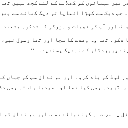
ر میں مہمانوں کو کھلانے کے لئے کچھ نہیں تھا۔
 جب دیگ سے کپڑا اٹھایا تو دیگ کھانے سے بھر
اف اور آپ کی فضیلت و بزرگی کا تذکرہ متعدد ب
 ذکر، تھا وہ وعدے کا سچا اور تھا رسول نبی، 
پنے پروردگار کے نزدیک پسندیدہ۔‘‘
ر لوط کو یاد کرو۔ اور ہم نے ان سب کو جہاں ک
 برگزیدہ بھی کیا تھا اور سیدھا راستہ بھی دک
 یہ سب صبر کرنے والے تھے۔اور ہم نے ان کو اس