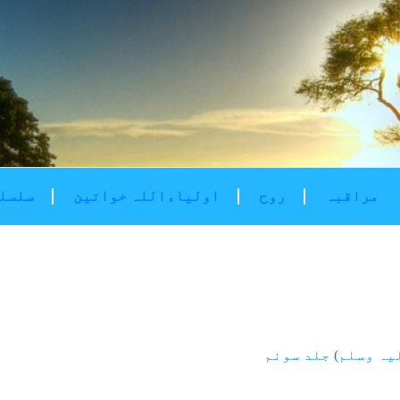
مراقبہ
روح
اولیاءاللہ خواتین
سلسلۂ
یہ وسلم) جلد سوئم