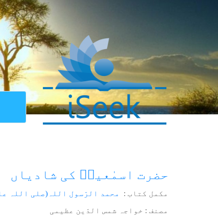
حضرت اسمٰعیلؑ کی شادیاں
مکمل کتاب :
محمد الرّسول اللہ(صلی اللہ عل
مصنف : خواجہ شمس الدّین عظیمی