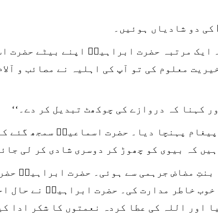
کی دو شادیاں ہوئیں۔
 ایک مرتبہ حضرت ابراہیمؑ اپنے بیٹے حضرت اس
ریت معلوم کی تو آپ کی اہلیہ نے مصائب و آلام
ور کہنا کہ دروازے کی چوکھٹ تبدیل کر دے۔‘‘
پیغام پہنچا دیا۔ حضرت اسماعیلؑ سمجھ گئے کہ
یں کہ بیوی کو چھوڑ کر دوسری شادی کر لی جائ
بنتِ مضاض جرہمی سے ہوئی۔ حضرت ابراہیمؑ حضر
 خوب خاطر مدارت کی۔ حضرت ابراہیمؑ نے حال اح
ا اور اللہ کی عطا کردہ نعمتوں کا شکر ادا ک