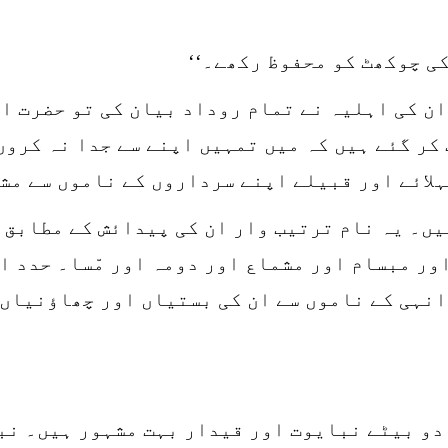
ی چوکھٹ کو محفوظ رکھے۔‘‘
ان کی اہلیہ نے تمام روداد بیان کی تو حضرت ا
کر گئے ہیں کہ میں تمہیں اپنے سے جدا نہ کروں
ہلائے اور قبیلے اپنے سرداروں کے ناموں سے مش
یں۔ یہ نام ترتیب وار ان کی پیدائش کے مطابق
ور مبسام اور مشماع اور دومہ اور مّسا۔ حدد ا
انہی کے ناموں سے ان کی بستیاں اور چھاؤنیاں
دو بیٹے نبایوت اور قیدار بہت مشہور ہیں۔ نبا