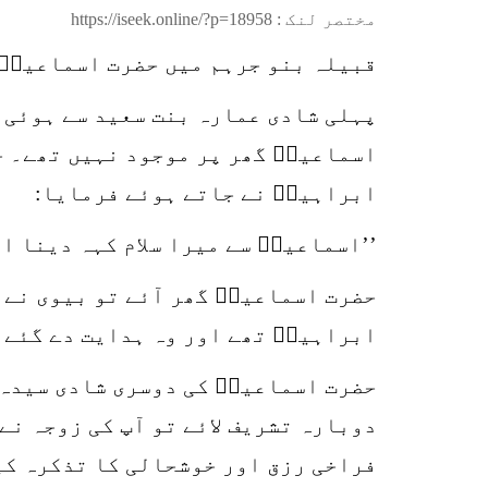
مختصر لنک :
https://iseek.online/?p=18958
قبیلہ بنو جرہم میں حضرت اسماعیلؑ 
پہلی شادی عمارہ بنت سعید سے ہوئی۔
اسماعیلؑ گھر پر موجود نہیں تھے۔ خی
ابراہیمؑ نے جاتے ہوئے فرمایا:
’’اسماعیلؑ سے میرا سلام کہہ دینا ا
حضرت اسماعیلؑ گھر آئے تو بیوی نے 
ابراہیمؑ تھے اور وہ ہدایت دے گئے ہ
حضرت اسماعیلؑ کی دوسری شادی سیدہ 
دوبارہ تشریف لائے تو آپ کی زوجہ نے
فراخی رزق اور خوشحالی کا تذکرہ کی