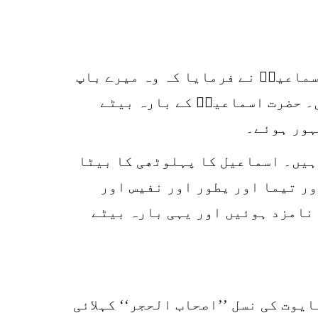
o
سماعیلؑ نے فرمایا کہ وہ میرے باپ
۔ حضرت اسماعیلؑ کے بارہ بیٹے
ہور ہوئے۔
 ہیں۔ اسماعیل کا پہلوٹھی کا بیٹا
ور تیما اور یطور اور نفیس اور
 نامزد ہوئیں اور یہی بارہ بیٹے
یوت کی نسل ’’اصحاب الحجر‘‘ کہلائی