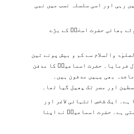
یں رہی اور اسی سلسلہ نسب میں نبی
ٹے بھائی حضرت اسحٰقؑ کے بڑے
لوٰۃ والسلام سے کم و بیش پونے تین
ل فرمایا۔ حضرت اسماعیلؑ کا مدفن
ماجدہ بھی یہیں مدفون ہیں۔
سطین اور مصر تک پھیل گیا تھا۔
ہے۔ ایک شخص انتہائی لاغر اور
ستی ہے۔ حضرت اسماعیلؑ نے اپنا