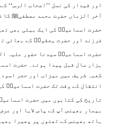
اور قیدار کی نسل ’’اصحاب الرس‘‘ کے
آخر الزماں حضرت محمد مصطفیﷺ کا ظ
حضرت اسماعیلؑ کی ایک بیٹی بھی تھی۔
فرزند اور حضرت یعقوبؑ کے بھائی تھ
حضرت اسماعیلؑ سیدنا حضور علیہ الصلو
ہزار سال قبل پیدا ہوئے۔ حضرت اسما
کعبہ شریف میں میزاب اور حجر اسود 
انتقال کے وقت تک حضرت اسماعیلؑ کی
تاریخ کی کتابوں میں حضرت اسماعیلؑ
بیمار بھینس آپ کے پاس لایا اور عر
ہاتھ بھینس کے تھنوں پر پھیرا بھین