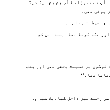
 آپ نے تھوڑا سا آب زم زم ایک دیگ
ی ہوئی تھی۔
ار اس طرح ہوا ہے۔
اور حکم کرتا تھا اپنے اہل کو
ے لوگوں پر فضیلت بخشی تھی اور بعض
ھایا تھا۔‘‘
ی رحمت میں داخل کیا۔بلا شبہ وہ