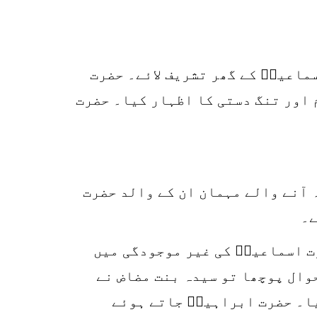
ماعیلؑ کے گھر تشریف لائے۔ حضرت
 اور تنگ دستی کا اظہار کیا۔ حضرت
 آنے والے مہمان ان کے والد حضرت
ے۔
0
SHARES
ت اسماعیلؑ کی غیر موجودگی میں
k
وال پوچھا تو سیدہ بنت مضاض نے
r
یا۔ حضرت ابراہیمؑ جاتے ہوئے
p