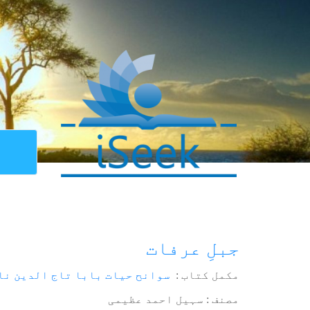
جبلِ عرفات
مکمل کتاب :
سوانح حیات بابا تاج الدین نا
مصنف : سہیل احمد عظیمی