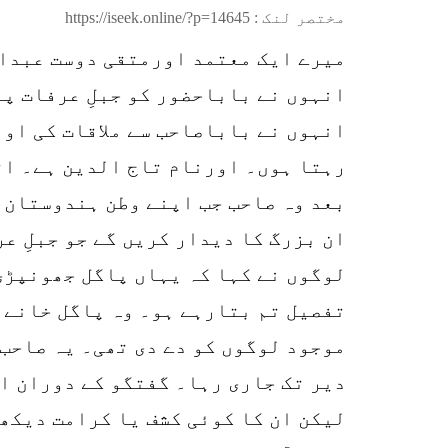
مختصر لنک :
https://iseek.online/?p=14645
میرے ایک معتمد اورمتقی دوست عبدالر
انہوں نے باباحضور کو جبلِ عرفات پر
انہوں نے باباصاحب سے ملاقات کی او
رہتا ہوں۔ اورنام تاج الدین ہے۔ ات
بعد وہ صاحب جب اپنے وطن ہندوستان 
ان بزرگ کا دیدار کریں گے جو جبلِ ع
لوگوں نے کہا کہ یہاں پاگل جھونپڑی
تفصیل تم بتارہے ہو۔ وہ پاگل خانے آ
موجود لوگوں کو دے دی تھی۔ یہ صاحب
دیر تک جاری رہا۔ گفتگو کے دوران ان
لیکن ان کا کوئی کشف یا کرامت دیکھن