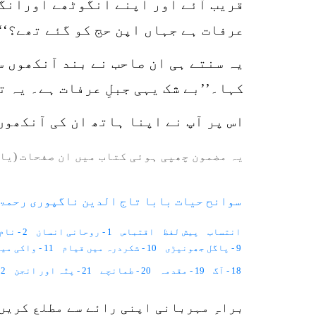
قریب آئے اور اپنے انگوٹھے اورانگشت
عرفات ہے جہاں اپن حج کو گئے تھے؟‘‘
یہ سنتے ہی ان صاحب نے بند آنکھوں س
کہا۔’’بے شک یہی جبلِ عرفات ہے۔ یہ ت
اس پر آپ نے اپنا ہاتھ ان کی آنکھوں
یہ مضمون چھپی ہوئی کتاب میں ان صفحات (یا 
سوانح حیات بابا تاج الدین ناگپوری رحمۃ 
انتساب
پیش لفظ
اقتباس
1 - روحانی انسان
2 - نام اور القاب
9 - پاگل جھونپڑی
10 - شکردرہ میں قیام
11 - واکی میں قیام
18 - آگ
19 - مقدمہ
20 - طمانچے
21 - پتّہ اور انجن
22 - سول
28 - دیکھنے کی چیز
29 - لمبی نکو کرورے
30 - غیبی ہاتھ
براہِ مہربانی اپنی رائے سے مطلع کریں
37 - دست گیر
38 - دوتھال میں سارا ہے
39 - بدکردار لڑکا