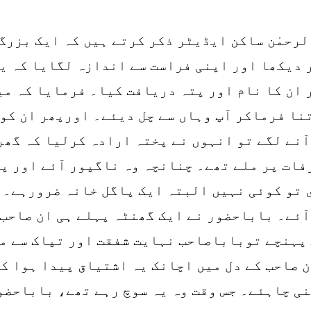
حمٰن ساکن ایڈیٹر ذکر کرتے ہیں کہ ایک بزرگ 
 دیکھا اور اپنی فراست سے اندازہ لگایا کہ یہ
ر ان کا نام اور پتہ دریافت کیا۔ فرمایا کہ م
نا فرماکر آپ وہاں سے چل دیئے۔ اورپھر ان کو 
آنے لگے تو انہوں نے پختہ ارادہ کرلیا کہ گھ
رفات پر ملے تھے۔ چنانچہ وہ ناگپور آئے اور پا
 تو کوئی نہیں البتہ ایک پاگل خانہ ضرورہے۔ 
ئے۔ باباحضور نے ایک گھنٹہ پہلے ہی ان صاحب ک
 پہنچے توباباصاحب نہایت شفقت اور تپاک سے مل
 صاحب کے دل میں اچانک یہ اشتیاق پیدا ہوا کہ
ی چاہئے۔ جس وقت وہ یہ سوچ رہے تھے، باباحضور