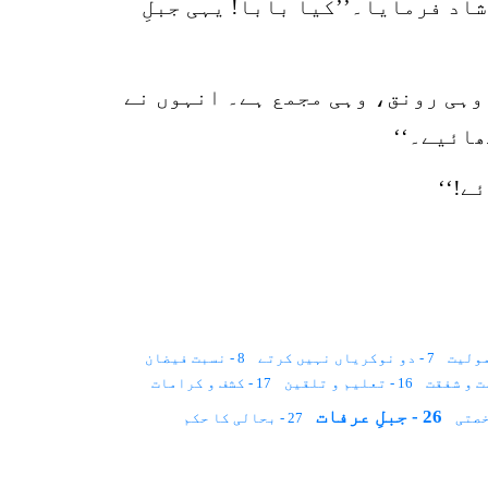
اد فرمایا۔’’کیا بابا! یہی جبلِ
 وہی رونق، وہی مجمع ہے۔ انہوں نے
ھائیے۔‘‘
ے!‘‘
7 - دو نوکریاں نہیں کرتے
8 - نسبت فیضان
16 - تعلیم و تلقین
17 - کشف و کرامات
26 - جبلِ عرفات
27 - بحالی کا حکم
35 - لڈو اور اولاد
36 - سزائے موت
45 - ایک آدمی دوجسم۔۔۔؟