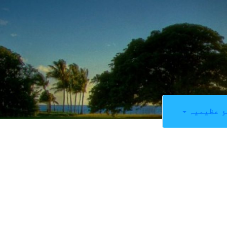
ِ عظیمیہ
1