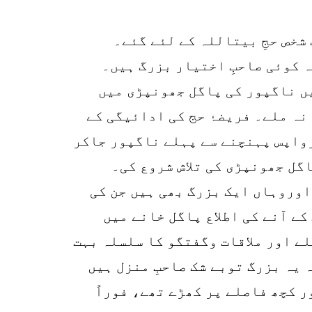
SHARE
k
شخص حجِ بیتاللہ کے لئے گئے۔
r
 کوئی صاحبِ اختیار بزرگ ہیں۔
p
یں ناگپور کی پاگل جھونپڑی میں
o
نہ ملے۔ فریضۂ حج کی ادائیگی کے
رواپس پہنچنے سے پہلے ناگپور جاکر
گل جھونپڑی کی تلاش شروع کی۔
اوروہاں ایک بزرگ بھی ہیں جن کی
ے آنے کی اطلاع پاگل خانے میں
ے اور ملاقات وگفتگو کا سلسلہ بہت
 یہ بزرگ توبے شک صاحبِ منزل ہیں
 کچھ فاصلے پر کھڑے تھے، فوراً