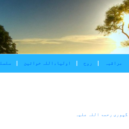
مراقبہ
روح
اولیاءاللہ خواتین
سلسلۂ
گپوری رحمۃ اللہ علیہ