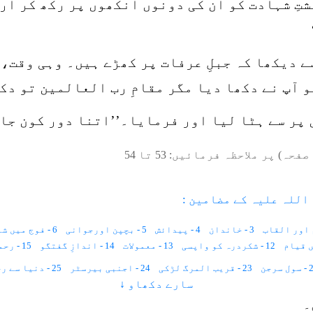
ِ شہادت کو ان کی دونوں انکھوں پر رکھ کر ارش
ے دیکھا کہ جبلِ عرفات پر کھڑے ہیں۔ وہی وقت،
و آپ نے دکھا دیا مگر مقامِ رب العالمین تو دک
 پر سے ہٹا لیا اور فرمایا۔’’اتنا دور کون جائ
صفحہ) پر ملاحظہ فرمائیں:
53
تا
54
اللہ علیہ کے مضامین :
3 - خاندان
4 - پیدائش
5 - بچپن اورجوانی
6 - فوج میں شمولیت
12 - شکردرہ کو واپسی
13 - معمولات
14 - اندازِ گفتگو
15 - رحمت و شفقت
 سرجن
23 - قریب المرگ لڑکی
24 - اجنبی بیرسٹر
25 - دنیا سے رخصتی
سارے دکھاو ↓
31 - میڈیکل سرٹیفکیٹ
32 - مشک کی خوشبو
33 - شیرو
34 - سرکشن پرشاد کی حاضری
۔
40 - اجمیر یہیں ہے
41 - یہ اچھا پڑھے گا
42 - بارش میں آگ
43 - چھوت چھات