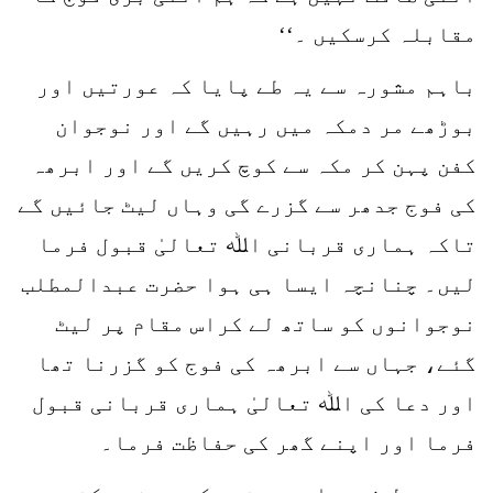
مقابلہ کرسکیں ۔‘‘
باہم مشورہ سے یہ طے پایا کہ عورتیں اور
بوڑھے مر دمکہ میں رہیں گے اور نوجوان
کفن پہن کر مکہ سے کوچ کریں گے اور ابرھہ
کی فوج جدھر سے گزرے گی وہاں لیٹ جائیں گے
تاکہ ہماری قربانی اﷲ تعالیٰ قبول فرما
لیں۔ چنانچہ ایسا ہی ہوا حضرت عبدالمطلب
نوجوانوں کو ساتھ لے کراس مقام پر لیٹ
گئے، جہاں سے ابرھہ کی فوج کو گزرنا تھا
اور دعا کی اﷲ تعالیٰ ہماری قربانی قبول
فرما اور اپنے گھر کی حفاظت فرما۔