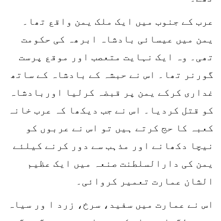
عرب کے جنوب میں ایک ملک یمن واقع تھا۔
یمن میں عیسائی بادشاہ ابرھہ کی حکومت
تھی۔ وہ ایک نہایت متعصب اور موقع پرست
گورنر تھا۔ اس نے حبشہ کے بادشاہ کے ساتھ
غداری کرکے یمن پر قبضہ کرلیا اوربادشاہ
کو قتل کردیا۔ اس نے جب دیکھا کہ عرب خانہ
کعبہ کا حج کرتے ہیں تو اس نے عربوں کو
نیچا دکھانے اور مذہب سے دور کرنے کیلئے
یمن کی دارالسلطنت صنعہ میں ایک عظیم
الشان عمارت تعمیر کروائی۔
اس نے عمارت میں سفید، سرخ، زرد ا ور سیاہ