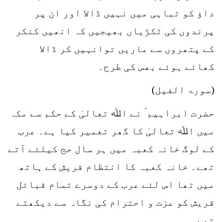
داؤ کو تباہی میں نہیں ڈالا اور ان پر
پرندوں کی ٹکڑیاں بھیجیں کہ انھیں کنکر
کے پتھروں سے ماریں توانہیں کر ڈالا
کھائے ہوئے بھس کی طرح۔
(سورۃ الفیل)
حضرت ابراہیم ؑ نے اﷲ تعالیٰ کے حکم سے مکہ
میں اﷲ تعالیٰ کا گھر تعمیر کیا ہے۔ عرب
کے لوگ خانہ کعبہ میں ہر سال حج کیلئے آتے
تھے۔ خانہ کعبہ کا انتظام قریش کے ہاتھ
میں تھا اس لئے عرب کے دوسرے تمام قبائل
قریش کو عزت و احترام کی نگاہ سے دیکھتے
تھے۔