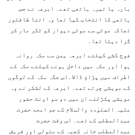
بارہ یا تیرہ ہاتھی تھے۔ ابرھہ نے جس
ہاتھی کا انتخاب کیا تھا وہ اتنا طاقتور
تھاکہ موٹی سے موٹی دیوار کو ٹکر مار کر
گرا دیتا تھا۔
فوج کشی کیلئے ابرھہ یمن سے مکہ روانہ
ہوا اور مکہ میں داخل ہونے کیلئے مکہ کے
اطراف میں پڑاؤ ڈالا۔اس جگہ مکہ کے لوگوں
کے مویشی چرتے تھے۔ ابرھہ کے لشکر نے وہ
مویشی پکڑلئے ان میں دو سو اونٹ حضور
علیہ الصلوٰۃۃ والسلام کے جدِ امجد حضرت
عبدالمطلب کے تھے۔ اس وقت حضرت
عبدالمطلب خانہ کعبہ کے متولی اور قریش