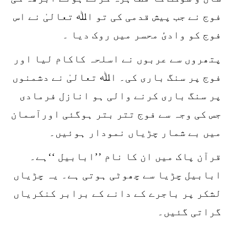
فوج نے جب پیش قدمی کی تو اﷲ تعالیٰ نے اس
فوج کو وادیٔ محسر میں روک دیا ۔
پتھروں سے عربوں نے اسلحہ کاکام لیا اور
فوج پر سنگ باری کی۔ اﷲ تعالیٰ نے دشمنوں
پر سنگ باری کرنے والی ہو انازل فرمادی
جس کی وجہ سے فوج تتر بتر ہوگئی اورآسمان
میں بے شمار چڑیاں نمودار ہوئیں۔
قرآن پاک میں ان کا نام ’’ابابیل ‘‘ہے۔
ابابیل چڑیا سے چھوٹی ہوتی ہے۔ یہ چڑیاں
لشکر پر باجرے کے دانے کے برابر کنکریاں
گراتی گئیں۔