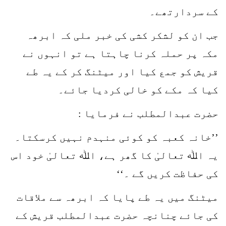
کے سردارتھے۔
جب ان کو لشکر کشی کی خبر ملی کہ ابرھہ
مکہ پر حملہ کرنا چاہتا ہے تو انہوں نے
قریش کو جمع کیا اور میٹنگ کر کے یہ طے
کیا کہ مکے کو خالی کردیا جائے۔
حضرت عبدالمطلب نے فرمایا :
’’خانہ کعبہ کو کوئی منہدم نہیں کرسکتا۔
یہ اﷲ تعالیٰ کا گھر ہے، اﷲ تعالیٰ خود اس
کی حفاظت کریں گے ۔‘‘
میٹنگ میں یہ طے پایا کہ ابرھہ سے ملاقات
کی جائے چنانچہ حضرت عبدالمطلب قریش کے