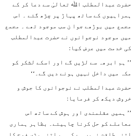
حضرت عبدالمطلب اﷲ تعالیٰ سے دعا کر کے
ہمراہیوں کے ساتھ پہاڑ پر چڑھ گئے ۔ اس
مجمع میں بوڑھے جوا ن سب موجود تھے ۔ مجمع
میں موجود نوجوانوں نے حضرت عبدالمطلب
کی خدمت میں عرض کیا:
’’ ہم ابرھہ سے لڑیں گے اور اسکے لشکر کو
مکہ میں داخل نہیں ہونے دیں گے۔‘‘
حضرت عبدالمطلب نے نوجوانوں کا جوش و
خروش دیکھ کر فرمایا:
’’ ہمیں عقلمندی اور ہوش کے ساتھ اس
معاملے کو حل کرنا چاہیئے۔ بظاہر ہماری
اتنی طاقت نہیں ہے کہ ہم اتنی بڑی فوج کا