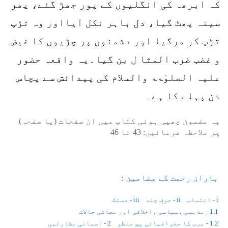
کہ ابرھہ کی انگلیوں کے پور جھڑ گئے، پھر
سینہ پھٹ گیا، دل باہر نکل آیااور وہ تڑپ
تڑپ کر مرگیا اور دشمنوں پر چڑیوں کا غیض
و غضب ضرب المثا ل بن گیا۔یہ واقعہ حضور
علیہ الصلوٰۃۃ والسلام کی پیدائش سے پچاس
دن پہلے کا ہے۔
یہ مضمون چھپی ہوئی کتاب میں ان صفحات (یا صفحہ)
پر ملاحظہ فرمائیں:
43
تا
46
باران رحمت کے مضامین :
i - انتساب
ii - حرفِ چند
iii - دستک
1.1 - مذہبی ،سیاسی ،اخلاقی اور معاشی حالات
1.2 - عرب کا جغرافیائی پسِ منظر
2 - آسمانی بشارتیں