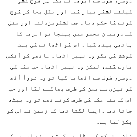
دوسری طرف سے ابرھہ نے مکہ پر فوج کشی
کیلئے لشکر تیار کیا اور بِگل بجا کر کوچ
کرنے کا حکم دیا۔ جب لشکرمزدلفہ اور منیٰ
کے درمیان محسر میں پہنچا تو ابرھہ کا
ہاتھی بیٹھ گیا۔ اس کو اٹھا نے کی بہت
کوشش کی مگر وہ نہیں اٹھا۔ ہاتھی کو آنکس
مارے گئے، لیکن وہ نہیں اٹھا۔ جب مکہ کی
دوسری طرف سے اٹھایا گیا تو وہ فوراً اُٹھ
کر تیزی سے یمن کی طرف بھاگنے لگا اور جب
اس کامنہ مکہ کی طرف کرتے تھے تو وہ بیٹھ
جاتا تھا۔ایسا لگتا تھا کہ زمین نے اس کو
پکڑ لیا ہے۔
شان و شوکت کا مظاہرہ کرتے ہوئے ابرھہ کی