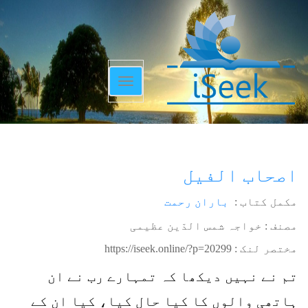
Toggle
navigation
اصحاب الفیل
مکمل کتاب :
باران رحمت
مصنف : خواجہ شمس الدّین عظیمی
مختصر لنک :
https://iseek.online/?p=20299
تم نے نہیں دیکھا کہ تمہارے رب نے ان
ہاتھی والوں کا کیا حال کیا، کیا ان کے