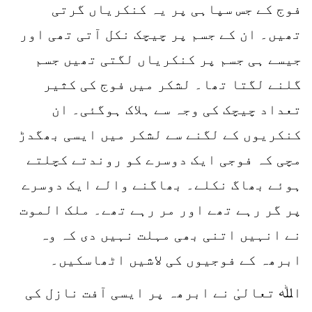
فوج کے جس سپاہی پر یہ کنکریاں گرتی
تھیں۔ ان کے جسم پر چیچک نکل آتی تھی اور
جیسے ہی جسم پر کنکریاں لگتی تھیں جسم
گلنے لگتا تھا۔ لشکر میں فوج کی کثیر
تعداد چیچک کی وجہ سے ہلاک ہوگئی۔ ان
کنکریوں کے لگنے سے لشکر میں ایسی بھگدڑ
مچی کہ فوجی ایک دوسرے کو روندتے کچلتے
ہوئے بھاگ نکلے۔ بھاگنے والے ایک دوسرے
پر گر رہے تھے اور مر رہے تھے۔ ملک الموت
نے انہیں اتنی بھی مہلت نہیں دی کہ وہ
ابرھہ کے فوجیوں کی لاشیں اٹھاسکیں۔
اﷲ تعالیٰ نے ابرھہ پر ایسی آفت نازل کی