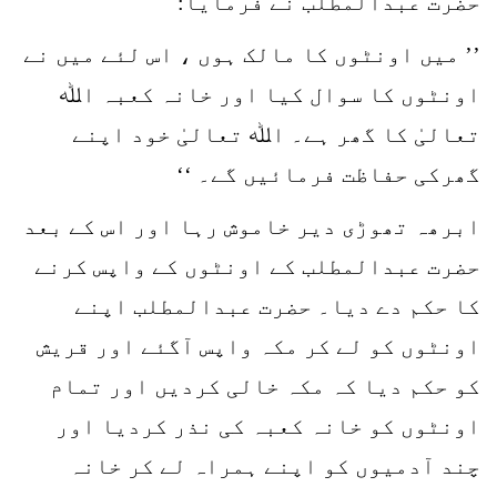
حضرت عبدالمطلب نے فرمایا:
’’ میں اونٹوں کا مالک ہوں ، اس لئے میں نے
اونٹوں کا سوال کیا اور خانہ کعبہ اﷲ
تعالیٰ کا گھر ہے۔ اﷲ تعالیٰ خود اپنے
گھرکی حفاظت فرمائیں گے۔ ‘‘
ابرھہ تھوڑی دیر خاموش رہا اور اس کے بعد
حضرت عبدالمطلب کے اونٹوں کے واپس کرنے
کا حکم دے دیا۔ حضرت عبدالمطلب اپنے
اونٹوں کو لے کر مکہ واپس آگئے اور قریش
کو حکم دیا کہ مکہ خالی کردیں اور تمام
اونٹوں کو خانہ کعبہ کی نذر کردیا اور
چند آدمیوں کو اپنے ہمراہ لے کر خانہ