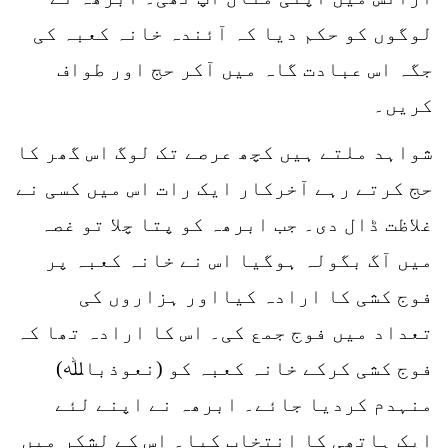
لوگوں کو حکم دیا کہ آئندہ خانہ کعبہ کی
جگہ اس عبادت گاہ میں آکر حج اور طواف
کریں۔
شواہد ملتے ہیں کچھ عرصے تک لوگ اس گھر کا
حج کرتے رہے آخرکار ایک رات اس میں کسی نے
غلاظت ڈال دی۔ جب ابرھہ کو پتا چلا تو غصہ
میں آگ بگولہ ہوگیا اس نے خانہ کعبہ پر
فوج کشی کا ارادہ کیااور ہزاروں کی
تعداد میں فوج جمع کی۔ اس کا ارادہ تھا کہ
فوج کشی کرکے خانہ کعبہ کو (نعوذباﷲ)
منہدم کردیا جائے۔ ابرھہ نے اپنے لئے
ایک ہاتھی کا انتخاب کیا۔ اس کے لشکر میں