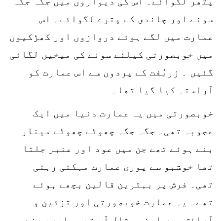
پتھر لگوائے۔ اس کی دیواروں میں جگہ جگہ
سونے اور چاندی کے پترے لگوائے۔ اس
عمارت میں لگے ہوئے دروازوں اور کھڑکیوں
میں خوبصورتی کیلئے سونے کی میخیں لگائی
گئیں ۔ زربُفت کے پردوں سے اس عمارت کو
آراستہ کیا گیا تھا۔
خوبصورتی میں یہ عمارت دنیا میں ایک
عجوبہ تھی۔ جگہ جگہ چھوٹے چھوٹے مینار
بنے ہوئے تھے جن میں عود اور عنبر جلتا
تھا خوشبو سے پوری عمارت مہکتی رہتی
تھی۔ فرش پر بہترین قالین بچھے ہوئے
تھے۔ یہ عمارت خوبصورتی اور تزئین و
آرائش میں اپنی مثال آپ تھی۔ ابرھہ نے