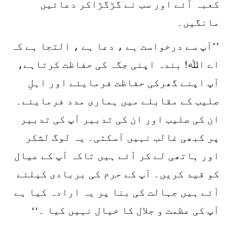
کعبہ آئے اور سب نے گڑگڑاکر دعائیں
مانگیں۔
’’آپ سے درخواست ہے ، دعا ہے ، التجا ہے کہ
اے اﷲ! بندہ اپنی جگہ کی حفاظت کرتاہے،
آپ اپنے گھرکی حفاظت فرمایئے اور اہلِ
صلیب کے مقابلے میں ہماری مدد فرمایئے۔
ان کی صلیب اور ان کی تدبیر آپ کی تدبیر
پر کبھی غالب نہیں آسکتی۔ یہ لوگ لشکر
اور ہاتھی لے کر آئے ہیں تاکہ آپ کے عیال
کو قید کریں۔ آپ کے حرم کی بربادی کیلئے
آئے ہیں جہالت کی بنا پر یہ ارادہ کیا ہے
آپ کی عظمت و جلال کا خیال نہیں کیا ۔‘‘