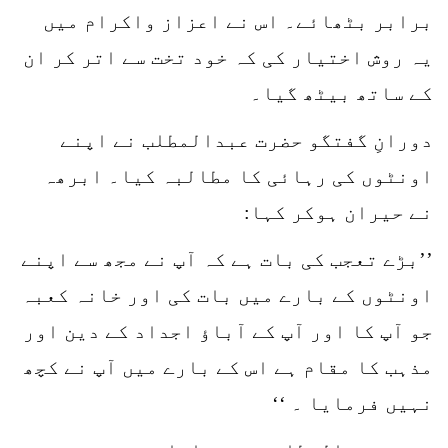
برابر بٹھائے۔ اس نے اعزاز واکرام میں
یہ روش اختیار کی کہ خود تخت سے اتر کر ان
کے ساتھ بیٹھ گیا۔
دورانِ گفتگو حضرت عبدالمطلب نے اپنے
اونٹوں کی رہائی کا مطالبہ کیا۔ ابرھہ
نے حیران ہوکر کہا:
’’بڑے تعجب کی بات ہے کہ آپ نے مجھ سے اپنے
اونٹوں کے بارے میں بات کی اور خانہ کعبہ
جو آپ کا اور آپ کے آباؤ اجداد کے دین اور
مذہب کا مقام ہے اس کے بارے میں آپ نے کچھ
نہیں فرمایا ۔ ‘‘