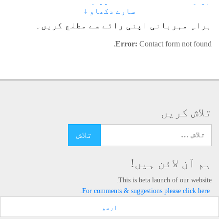
2.1 - آسمانی کتابوں میں تذکرہ
2.2 - آباؤ اجداد
سارے دکھاو ↓
2.3 - اصحاب الفیل
براہِ مہربانی اپنی رائے سے مطلع کریں۔
Error:
Contact form not found.
تلاش کریں
تلاش کرنے کے لئے یہاں ٹائپ کریں
ہم آن لائن ہیں!
This is beta launch of our website.
For comments & suggestions please click here.
اردو