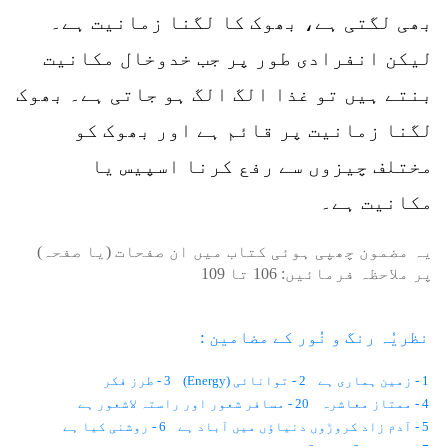
بھی لگتی ہے، بھوک کا لگنا زمانیت ہے۔
لیکن انفرادی طور پر جب خدوخال مکانیت
بنتے ہیں تو غذا الگ الگ ہو جاتی ہے۔ بھوک
لگنا زمانیت پر قائم ہے اور بھوک کو
مختلف چیزوں سے رفع کرنا اسپیس یا
مکانیت ہے۔
یہ مضمون چھپی ہوئی کتاب میں ان صفحات (یا صفحہ)
پر ملاحظہ فرمائیں:
106
تا
109
نظریٗہ رنگ و نُور کے مضامین :
1 - زمین ہماری ہے
2 - توانائی (Energy)
3 - طرز فکر
4 - ممتاز معاشرہ
20 - مسافر شعور اور راستہ لاشعور ہے
5 - آدم زاد کروڑوں دنیاؤں میں آباد ہے
6 - روشنی کیا ہے