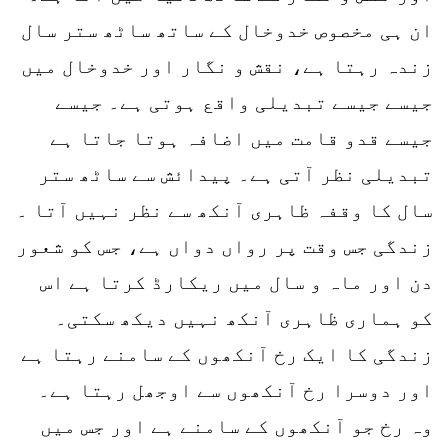
ان ہی مخصوص خدوخال کے ساتھ ساٹھ ستر سال
زندہ رہتا ہے، نقش و نگار اور خدوخال میں
جیسے جیسے تبدیلی واقع ہوتی ہے۔ جیسے
جیسے قدو قامت میں اضافہ ہوتا جاتا ہے
تبدیلی نظر آتی ہے۔ پیدائش سے ساٹھ ستر
سال کا وقفہ ظاہری آنکھ سے نظر نہیں آتا ۔
زندگی جس وقت پر رواں دواں ہے، جس کو شعور
دن اور ماہ و سال میں ریکارڈ کرتا ہے اس
کو ہماری ظاہری آنکھ نہیں دیکھ سکتی۔
زندگی کا ایک رخ آنکھوں کے سامنے رہتا ہے
اور دوسرا رخ آنکھوں سے اوجھل رہتا ہے۔
وہ رخ جو آنکھوں کے سامنے ہے اور جس میں