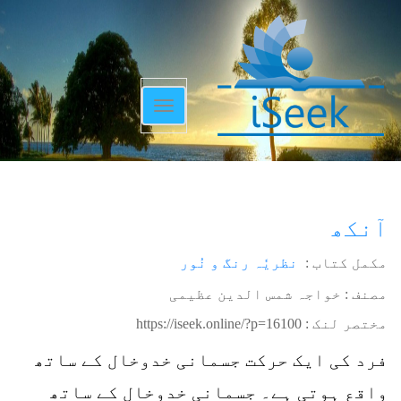
Toggle
navigation
آنکھ
مکمل کتاب :
نظریٗہ رنگ و نُور
مصنف : خواجہ شمس الدین عظیمی
مختصر لنک :
https://iseek.online/?p=16100
فرد کی ایک حرکت جسمانی خدوخال کے ساتھ
واقع ہوتی ہے۔ جسمانی خدوخال کے ساتھ