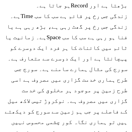
بڑھتا ہے اور Recordہو جاتا ہے۔
زندگی جس رخ پر قائم ہے سب کا سب Timeہے۔
زندگی جس رخ پر گھٹ رہی ہے، بڑھ رہی ہے یا
فنا ہو رہی ہے سب کا سب Spaceہے۔ زمانیت یا
ٹائم میں کائنات کا ہر فرد ایک دوسرے کو
پہچانتا ہے اور ایک دوسرے سے متعارف ہے۔
سورج کی مثال ہمارے سامنے ہے۔ سورج جس
طرح ہماری خدمت گزاری میں مصروف ہے اسی
طرح زمین پر موجود ہر مخلوق کی خدمت
گزاری میں مصروف ہے۔ نوکروڑ تیس لاکھ میل
کے فاصلے پر جب ہم زمین سے سورج کو دیکھتے
ہیں تو ہماری نگاہ کور چشمی محسوس نہیں