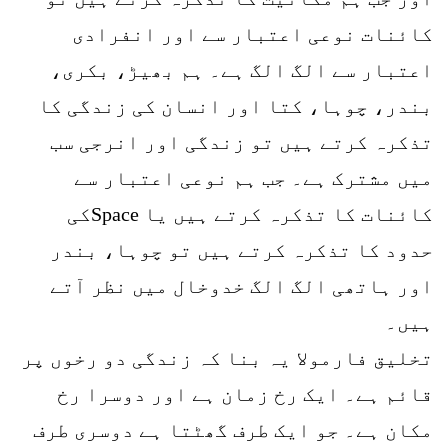
کائنات نوعی اعتبار سے اور انفرادی
اعتبار سے الگ الگ ہے۔ ہم بھیڑ، بکری،
بندر، چوہا، کتا اور انسان کی زندگی کا
تذکرہ کرتے ہیں تو زندگی اور انرجی سب
میں مشترک ہے۔ جب ہم نوعی اعتبار سے
کائنات کا تذکرہ کرتے ہیں یا Spaceکی
حدود کا تذکرہ کرتے ہیں تو چوہا، بندر
اور ہاتھی الگ الگ خدوخال میں نظر آتے
ہیں۔
تخلیق فارمولا یہ بنا کہ زندگی دو رخوں پر
قائم ہے۔ ایک رخ زمان ہے اور دوسرا رخ
مکان ہے۔ جو ایک طرف گھٹتا ہے دوسری طرف