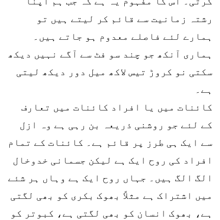
کرتی۔ اس کا مفہوم یہ ہے کہ جب ہم اپنا
رشتہ زمانیت سے قائم کر لیتے ہیں تو
ہمارے لئے فاصلے معدوم ہو جاتے ہیں۔
ہماری آنکھ جو چند سو فٹ سے آگے نہیں دیکھ
سکتی نو کروڑ تیس لاکھ میل دور دیکھ لیتی
ہے۔
کائنات میں یا افراد کائنات میں تعارف
کے لئے جو روشنی ذریعہ بن رہی ہے وہ ازل
سے ایک ہی طرز پر قائم ہے۔ کائنات کے تمام
افراد کی روح ایک ہے لیکن جسمانی خدوخال
الگ الگ ہیں۔ جہاں روح ایک ہے وہاں ہر شئے
میں اشتراک ہے مثلاً بھوک بکری کو بھی لگتی
ہے، بھوک انسان کو بھی لگتی ہے، کبوتر کو