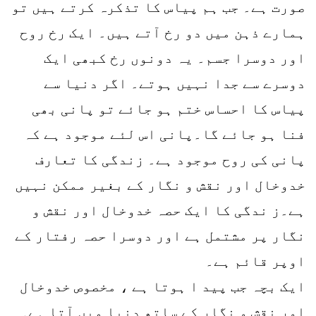
صورت ہے۔ جب ہم پیاس کا تذکرہ کرتے ہیں تو
ہمارے ذہن میں دو رخ آتے ہیں۔ ایک رخ روح
اور دوسرا جسم۔ یہ دونوں رخ کبھی ایک
دوسرے سے جدا نہیں ہوتے۔ اگر دنیا سے
پیاس کا احساس ختم ہو جائے تو پانی بھی
فنا ہو جائے گا۔پانی اس لئے موجود ہے کہ
پانی کی روح موجود ہے۔ زندگی کا تعارف
خدوخال اور نقش و نگار کے بغیر ممکن نہیں
ہے۔ز ندگی کا ایک حصہ خدوخال اور نقش و
نگار پر مشتمل ہے اور دوسرا حصہ رفتار کے
اوپر قائم ہے۔
ایک بچہ جب پید ا ہوتا ہے ، مخصوص خدوخال
اور نقش و نگار کے ساتھ دنیا میں آتا ہے۔