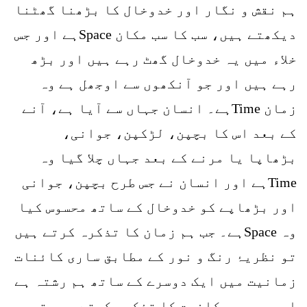
ہم نقش و نگار اور خدوخال کا بڑھنا گھٹنا
دیکھتے ہیں، سب کا سب مکان Spaceہے اور جس
خلاء میں یہ خدوخال گھٹ رہے ہیں اور بڑھ
رہے ہیں اور جو آنکھوں سے اوجھل ہے وہ
زمان Timeہے۔ انسان جہاں سے آیا ہے، آنے
کے بعد اس کا بچپن، لڑکپن، جوانی،
بڑھاپا یا مرنے کے بعد جہاں چلا گیا وہ
Timeہے اور انسان نے جس طرح بچپن، جوانی
اور بڑھاپے کو خدوخال کے ساتھ محسوس کیا
وہ Spaceہے۔ جب ہم زمان کا تذکرہ کرتے ہیں
تو نظریۂ رنگ و نور کے مطابق ساری کائنات
زمانیت میں ایک دوسرے کے ساتھ ہم رشتہ ہے
اور جب ہم مکانیت کا تذکرہ کرتے ہیں تو